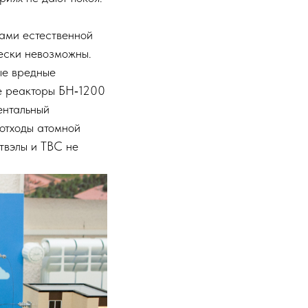
ками естественной
ески невозможны.
ые вредные
е реакторы БН‑1200
ентальный
 отходы атомной
твэлы и ТВС не