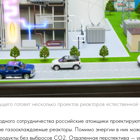
щего готовят несколько проектов реакторов естественной
дного сотрудничества российские атомщики проектируют
е газоохлаждаемые реакторы. Помимо энергии в них мож
продукты без выбросов СО2. Отдаленная перспектива — ​