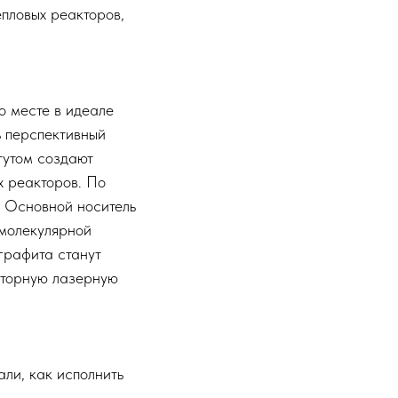
пловых реакторов,
о месте в идеале
ь перспективный
тутом создают
 реакторов. По
. Основной носитель
 молекулярной
графита станут
аторную лазерную
али, как исполнить