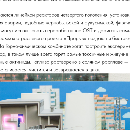
аются линейкой реакторов четвертого поколения, установ
их аварии, подобные чернобыльской и фукусимской, физич
 могут использовать переработанное ОЯТ и дожигать сам
рамках отраслевого проекта «Прорыв» создаются быстры
 Горно-химическом комбинате хотят построить эксперим
р, в таком лучше всего горят самые токсичные и живучие
ные актиниды. Топливо растворено в соляном расплаве — ​
 сливается, чистится и возвращается в цикл.