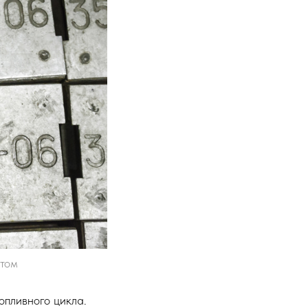
том
опливного цикла.