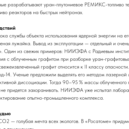
ные разрабатывают уран-плутониевое РЕМИКС-топливо те
о реакторов на быстрых нейтронах.
дствий
ока службы объекта использования ядерной энергии на ег
еная лужайка. Вывод из эксплуатации — ​отдельный и очен
». Один из свежих примеров: НИИЭФА с Радиевым инсти
ия с облученным графитом при разборке уран-графитовых
свежеизвлеченный графит относится к II классу опасности
род‑14. Ученые предложили выделять его методом лазерной
ктивной диссоциации. Тогда 90–95 % массы облученного 
х не придется захоранивать. НИИЭФА уже испытал лабор
оектирование опытно-промышленного комплекса.
удью
СО2 — ​голубая мечта всех экологов. В «Росатоме» придум
о, в помещениях.