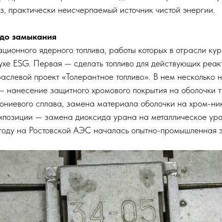
з, практически неисчерпаемый источник чистой энергии.
 до замыкания
ационного ядерного топлива, работы которых в отрасли 
ухе ESG. Первая — ​сделать топливо для действующих реак
раслевой проект «Толерантное топливо». В нем несколько 
 ​нанесение защитного хромового покрытия на оболочки т
ониевого сплава, замена материала оболочки на хром-ни
мпозиции — ​замена диоксида урана на металлическое ур
 году на Ростовской АЭС началась опытно-промышленная э