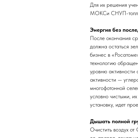
Для их решения уче
МОКСи СНУП-топлив
Энергия без после
После окончания ср
должна остаться зел
бизнес в «Росатоме
технологию обращен
уровню активности 
активности — ​угле
многофотонной селе
условно чистыми, и
установку, идет пр
Дышать полной гр
Очистить воздух от 
ее, правда, локальн