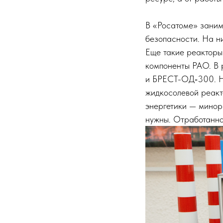
В «Росатоме» заним
безопасности. На н
Еще такие реакторы
компоненты РАО. В 
и БРЕСТ-ОД‑300. На
жидкосолевой реакто
энергетики — ​минор
нужны. Отработанное