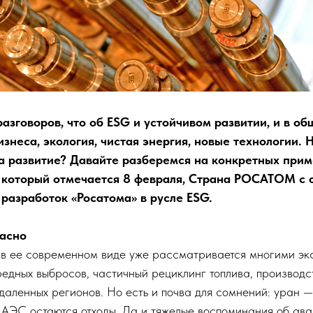
разговоров, что об ESG и устойчивом развитии, и в о
изнеса, экология, чистая энергия, новые технологии. Н
а развитие? Давайте разберемся на конкретных при
, который отмечается 8 февраля, Страна РОСАТОМ с
 разработок «Росатома» в русле ESG.
пасно
 в ее современном виде уже рассматривается многими эк
редных выбросов, частичный рециклинг топлива, производс
даленных регионов. Но есть и почва для сомнений: уран —
 АЭС остаются отходы. Да и тяжелые воспоминания об ава