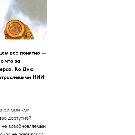
бщем все понятно —
о что за
мерах. Ко Дню
 отраслевыми НИИ
спертами как
тво доступной
 ​не возобновляемый
риях не дают покоя.