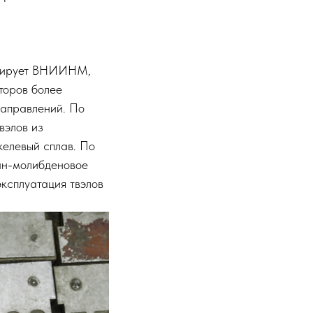
курирует ВНИИНМ,
торов более
направлений. По
вэлов из
келевый сплав. По
ан-молибденовое
ксплуатация твэлов