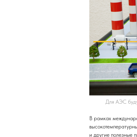
Для АЭС буду
В рамках междунаро
высокотемпературны
и другие полезные 