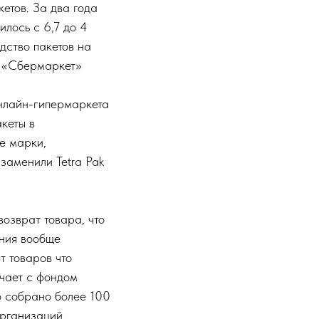
етов. За два года
илось с 6,7 до 4
дство пакетов на
е «Сбермаркет»
онлайн-гипермаркета
кеты в
е марки,
заменили Tetra Pak
озврат товара, что
ания вообще
т товаров что
ичает с фондом
о собрано более 100
организаций.