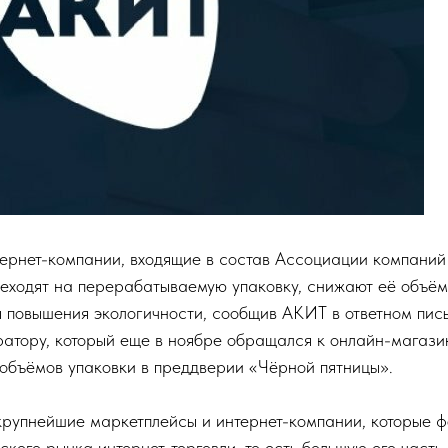
ернет-компании, входящие в состав Ассоциации компаний
реходят на перерабатываемую упаковку, снижают её объём
я повышения экологичности, сообщив АКИТ в ответном пис
ратору, который еще в ноябре обращался к онлайн-магази
объёмов упаковки в преддверии «Чёрной пятницы».
рупнейшие маркетплейсы и интернет-компании, которые 
ого рынка интернет-торговли, то есть большую его часть,