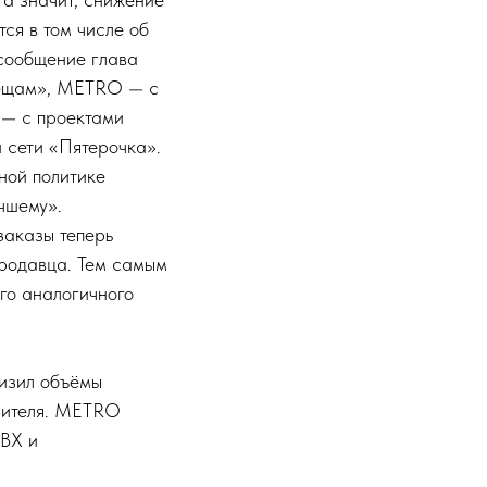
ся в том числе об
сообщение глава
вещам», METRO — с
 — с проектами
й сети «Пятерочка».
вной политике
чшему».
заказы теперь
 продавца. Тем самым
го аналогичного
низил объёмы
лнителя. METRO
ПВХ и