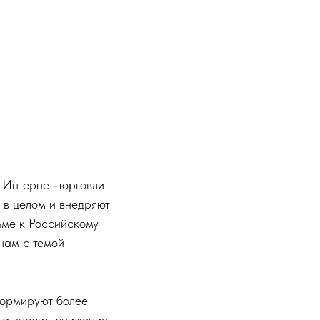
 Интернет-торговли
 в целом и внедряют
ьме к Российскому
нам с темой
формируют более
 а значит, снижение