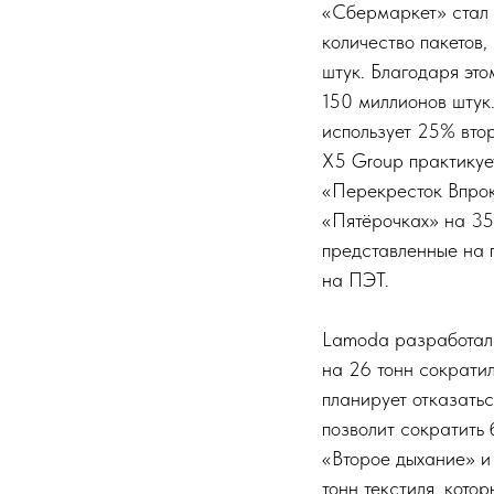
«Сбермаркет» стал 
количество пакетов,
штук. Благодаря это
150 миллионов штук
использует 25% втор
X5 Group практикуе
«Перекресток Впрок
«Пятёрочках» на 35
представленные на п
на ПЭТ.
Lamoda разработала
на 26 тонн сократи
планирует отказатьс
позволит сократить
«Второе дыхание» и
тонн текстиля, кото