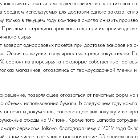
упаковывать заказы в меньшее количество пластиковых пак
 в среднем используемых для доставки одного заказа, сниз
му только в текущем году компания смогла снизить произво
. При этом с середины прошлого года при их производств
ичного сырья.
т возврат одноразовых пакетов при доставке заказов из 
». Опция пользуется популярностью среди покупателей. Па
% состоят из вторсырья, а некоторые собственные торговы
олках магазинов, отказались от термоусадочной пленки и 
 решение, позволяющее отказаться от печатных форм на в
ло объёмы использования бумаги. В следующем году комп
я от печати документов, сопровождающих покупку и возвра
 бумажные отходы на 97 тонн. Кроме того Lamoda сотрудн
 смарт-сервисом Tolkovo, благодаря чему с 2019 года был
рый, в том числе, поступил в распоряжение 33 социальных 