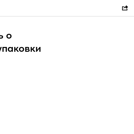
ь о
упаковки