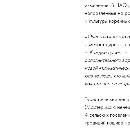
изменений. В НАО р
направленные на ра
и культуры коренны
«Очень важно, что 
отмечает директор
–
Каждый проект – 
дополнительного зар
новой «климатическ
раз те люди, кто мн
как именно ее сохра
Туристический деса
(Мастерица с ненец
4 сельских поселен
традиций пошива на