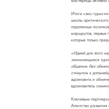
мастерицы активно 
Итоги «эко-туристи
школы арктического
отдаленных поселков
маршрутов, первых п
которые только пред
«Идеей для этого ме
занимающиеся туриз
общения, без обмен
стимулом к дальнейш
вдохновить и обмен
вдохновитель семин
Ключевым партнеро
Агентство развития