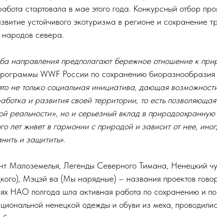
абота стартовала в мае этого года. Конкурсный отбор про
звитие устойчивого экотуризма в регионе и сохранение т
х народов севера.
оба направления предполагают бережное отношение к при
 программы WWF России по сохранению биоразнообрази
это не только социальная инициатива, дающая возможности
аботка и развития своей территории, то есть позволяющая
ой реальности», но и серьезный вклад в природоохранную 
ого лет живет в гармонии с природой и зависит от нее, ино
нить и защитить».
нт Малоземелья, Легенды Северного Тимана, Ненецкий чу
кого), Мэцэй ва (Мы нарядные) – названия проектов говор
иях НАО полгода шла активная работа по сохранению и п
циональной ненецкой одежды и обуви из меха, проводилис