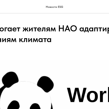
Новости ESG
гает жителям НАО адапти
ниям климата