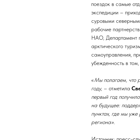
поездок в самые от
экспедиции – прихо
суровыми северными
рабочие партнерств
НАО, Департамент п
арктического туриз
самоуправления, пр
убежденность в том,
«
Мы полагаем, что 
году,
– отметила
Св
первый год получил
на будущее: поддер
пунктах, где мы уж
региона».
Источник: пресс-с