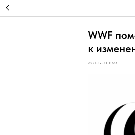
WWF помо
к измене
2021-12-21 11:25