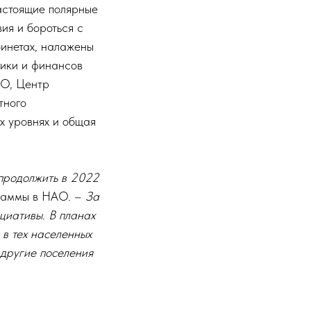
астоящие полярные
ия и бороться с
бинетах, налажены
ики и финансов
АО, Центр
тного
х уровнях и общая
продолжить в 2022
раммы в НАО. –
За
циативы. В планах
в тех населенных
другие поселения