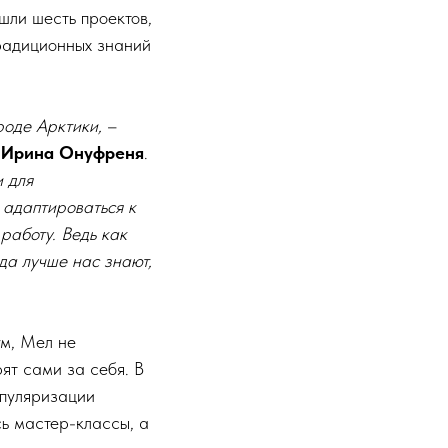
шли шесть проектов,
радиционных знаний
роде Арктики,
–
я
Ирина Онуфреня
.
 для
 адаптироваться к
работу. Ведь как
гда лучше нас знают,
м, Мел не
ят сами за себя. В
опуляризации
ь мастер-классы, а