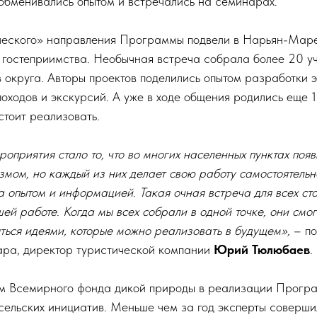
обменивались опытом и встречались на семинарах.
ческого» направления Программы подвели в Нарьян-Мар
 гостеприимства. Необычная встреча собрала более 20 у
 округа. Авторы проектов поделились опытом разработки 
оходов и экскурсий. А уже в ходе общения родились еще 1
стоит реализовать.
роприятия стало то, что во многих населенных пунктах появ
мом, но каждый из них делает свою работу самостоятельн
а опытом и информацией. Такая очная встреча для всех с
ей работе. Когда мы всех собрали в одной точке, они смог
яться идеями, которые можно реализовать в будущем»,
– п
ара, директор туристической компании
Юрий Тюлюбаев
.
м Всемирного фонда дикой природы в реализации Прогр
 сельских инициатив. Меньше чем за год эксперты соверши