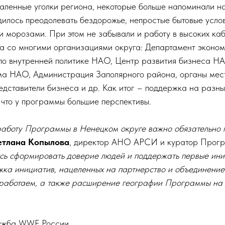
даленные уголки региона, некоторые больше напоминали н
дилось преодолевать бездорожье, непростые бытовые услов
 морозами. При этом не забывали и работу в высоких ка
а со многими организациями округа: Департамент эконом
о внутренней политике НАО, Центр развития бизнеса Н
ма НАО, Администрация Заполярного района, органы мес
едставители бизнеса и др. Как итог – поддержка на разны
 что у программы большие перспективы.
работу Программы в Ненецком округе важно обязательно 
етлана Копылова
, директор АНО АРСИ и куратор Прог
ось сформировать доверие людей и поддержать первые ини
жка инициатив, нацеленных на партнерство и объединение 
е работаем, а также расширение географии Программы на 
лужба WWF России