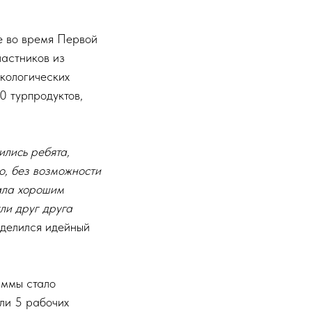
е во время Первой
частников из
экологических
0 турпродуктов,
ились ребята,
о, без возможности
тала хорошим
ли друг друга
оделился идейный
аммы стало
ли 5 рабочих