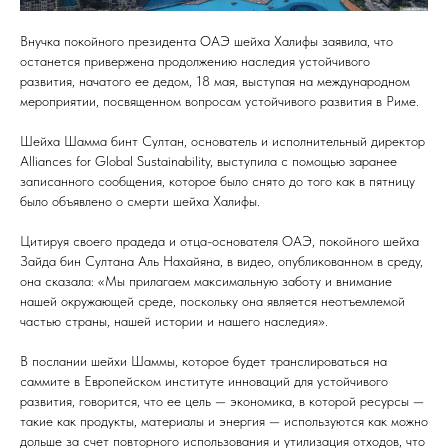
Внучка покойного президента ОАЭ шейха Халифы заявила, что
останется привержена продолжению наследия устойчивого
развития, начатого ее дедом, 18 мая, выступая на международном
мероприятии, посвященном вопросам устойчивого развития в Риме.
Шейха Шамма бинт Султан, основатель и исполнительный директор
Alliances for Global Sustainability, выступила с помощью заранее
записанного сообщения, которое было снято до того как в пятницу
было объявлено о смерти шейха Халифы.
Цитируя своего прадеда и отца-основателя ОАЭ, покойного шейха
Зайда бин Султана Аль Нахайяна, в видео, опубликованном в среду,
она сказала: «Мы прилагаем максимальную заботу и внимание
нашей окружающей среде, поскольку она является неотъемлемой
частью страны, нашей истории и нашего наследия».
В послании шейхи Шаммы, которое будет транслироваться на
саммите в Европейском институте инноваций для устойчивого
развития, говорится, что ее цель — экономика, в которой ресурсы —
такие как продукты, материалы и энергия — используются как можно
дольше за счет повторного использования и утилизация отходов, что