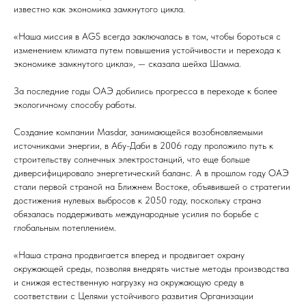
известно как экономика замкнутого цикла.
«Наша миссия в AGS всегда заключалась в том, чтобы бороться с
изменением климата путем повышения устойчивости и перехода к
экономике замкнутого цикла», — сказала шейха Шамма.
За последние годы ОАЭ добились прогресса в переходе к более
экологичному способу работы.
Создание компании Masdar, занимающейся возобновляемыми
источниками энергии, в Абу-Даби в 2006 году проложило путь к
строительству солнечных электростанций, что еще больше
диверсифицировало энергетический баланс. А в прошлом году ОАЭ
стали первой страной на Ближнем Востоке, объявившей о стратегии
достижения нулевых выбросов к 2050 году, поскольку страна
обязалась поддерживать международные усилия по борьбе с
глобальным потеплением.
«Наша страна продвигается вперед и продвигает охрану
окружающей среды, позволяя внедрять чистые методы производства
и снижая естественную нагрузку на окружающую среду в
соответствии с Целями устойчивого развития Организации