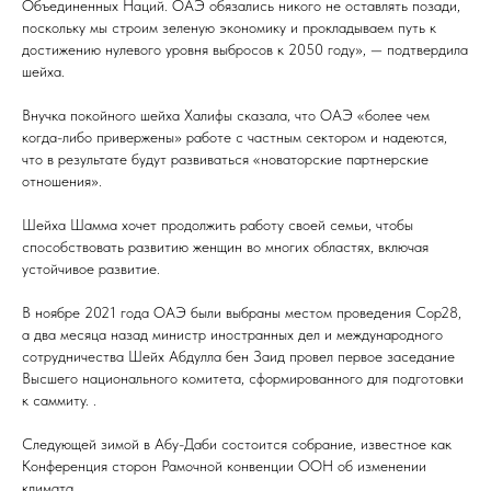
Объединенных Наций. ОАЭ обязались никого не оставлять позади,
поскольку мы строим зеленую экономику и прокладываем путь к
достижению нулевого уровня выбросов к 2050 году», — подтвердила
шейха.
Внучка покойного шейха Халифы сказала, что ОАЭ «более чем
когда-либо привержены» работе с частным сектором и надеются,
что в результате будут развиваться «новаторские партнерские
отношения».
Шейха Шамма хочет продолжить работу своей семьи, чтобы
способствовать развитию женщин во многих областях, включая
устойчивое развитие.
В ноябре 2021 года ОАЭ были выбраны местом проведения Cop28,
а два месяца назад министр иностранных дел и международного
сотрудничества Шейх Абдулла бен Заид провел первое заседание
Высшего национального комитета, сформированного для подготовки
к саммиту. .
Следующей зимой в Абу-Даби состоится собрание, известное как
Конференция сторон Рамочной конвенции ООН об изменении
климата.