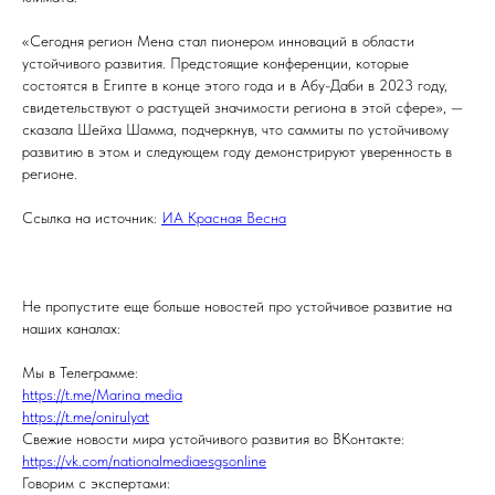
«Сегодня регион Мена стал пионером инноваций в области
устойчивого развития. Предстоящие конференции, которые
состоятся в Египте в конце этого года и в Абу-Даби в 2023 году,
свидетельствуют о растущей значимости региона в этой сфере», —
сказала Шейха Шамма, подчеркнув, что саммиты по устойчивому
развитию в этом и следующем году демонстрируют уверенность в
регионе.
Ссылка на источник:
ИА Красная Весна
Не пропустите еще больше новостей про устойчивое развитие на
наших каналах:
Мы в Телеграмме:
https://t.me/Marina_media
https://t.me/onirulyat
Свежие новости мира устойчивого развития во ВКонтакте:
https://vk.com/nationalmediaesgsonline
Говорим с экспертами: