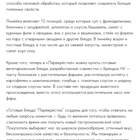
способа тепловой обработки, который позволяет сохранить больше
полезных свойств.
Линейка включает 15 позиций, среди которых суп с фрикадельками,
блинчики с моцареллой, шпинатом и соусом бешамель, омлет с
куриным филе и овощами, вок с рисом и вешенками, стейк из форели
на пару с отварными овощами и другие блюда. В линейку вошли и
постные блюда, в том числе щи из свежей капусты, минестроне и
салат коул слоу.
Кроме того, теперь в «Перекрёстке» можно купить готовые
вегетарианские блюда, разработанные совместно с брендом Hi! —
пасту болоньезе с растительным фаршем, растительную котлету с
картофелем и шампиньонами, голубцы с томатным соусом и шаурму
со сладким соусом чили. В составе нет продукции животного
происхождения, вместо этого используется растительное мясо или
фарш.
«Готовые блюда “Перекрёстка” созданы для того, чтобы отвечать на
любые запросы клиентов — будь то желание питаться правильно,
сэкономить время или получить новый гастрономический опыт.
Покупатели выбирают нас за широкое разнообразие, отличный вкус,
бескомпромиссное качество и безопасность. Мы планируем и
дальше активно развивать ассортимент готовой еды, ориентируясь