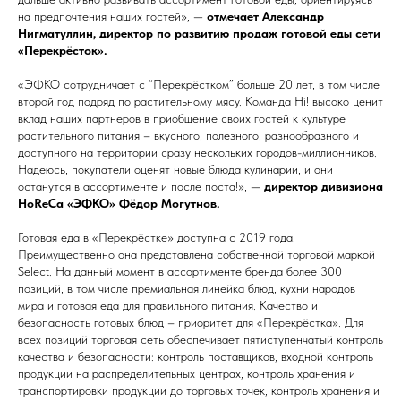
на предпочтения наших гостей», —
отмечает Александр
Нигматуллин, директор по развитию продаж готовой еды сети
«Перекрёсток».
«ЭФКО сотрудничает с “Перекрёстком” больше 20 лет, в том числе
второй год подряд по растительному мясу. Команда Hi! высоко ценит
вклад наших партнеров в приобщение своих гостей к культуре
растительного питания – вкусного, полезного, разнообразного и
доступного на территории сразу нескольких городов-миллионников.
Надеюсь, покупатели оценят новые блюда кулинарии, и они
останутся в ассортименте и после поста!», —
директор дивизиона
HoReCa «ЭФКО» Фёдор Могутнов.
Готовая еда в «Перекрёстке» доступна с 2019 года.
Преимущественно она представлена собственной торговой маркой
Select. На данный момент в ассортименте бренда более 300
позиций, в том числе премиальная линейка блюд, кухни народов
мира и готовая еда для правильного питания. Качество и
безопасность готовых блюд – приоритет для «Перекрёстка». Для
всех позиций торговая сеть обеспечивает пятиступенчатый контроль
качества и безопасности: контроль поставщиков, входной контроль
продукции на распределительных центрах, контроль хранения и
транспортировки продукции до торговых точек, контроль хранения и