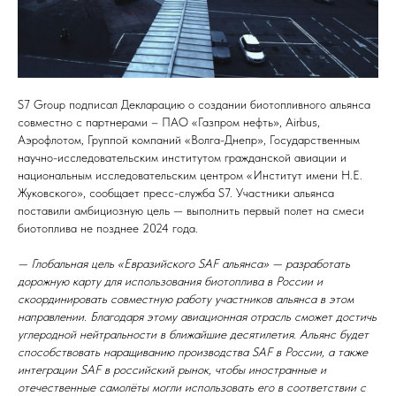
S7 Group подписал Декларацию о создании биотопливного альянса
совместно с партнерами – ПАО «Газпром нефть», Airbus,
Аэрофлотом, Группой компаний «Волга-Днепр», Государственным
научно-исследовательским институтом гражданской авиации и
национальным исследовательским центром «Институт имени Н.Е.
Жуковского», сообщает пресс-служба S7. Участники альянса
поставили амбициозную цель — выполнить первый полет на смеси
биотоплива не позднее 2024 года.
— Глобальная цель «Евразийского SAF альянса» — разработать
дорожную карту для использования биотоплива в России и
скоординировать совместную работу участников альянса в этом
направлении. Благодаря этому авиационная отрасль сможет достичь
углеродной нейтральности в ближайшие десятилетия. Альянс будет
способствовать наращиванию производства SAF в России, а также
интеграции SAF в российский рынок, чтобы иностранные и
отечественные самолёты могли использовать его в соответствии с