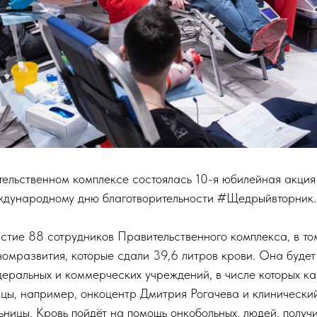
тельственном комплексе состоялась 10-я юбилейная акция 
ждународному дню благотворительности #Щедрыйвторник.
стие 88 сотрудников Правительственного комплекса, в то
омразвития, которые сдали 39,6 литров крови. Она будет
еральных и коммерческих учреждений, в числе которых ка
цы, например, онкоцентр Дмитрия Рогачева и клинический
ьницы. Кровь пойдёт на помощь онкобольных, людей, полу