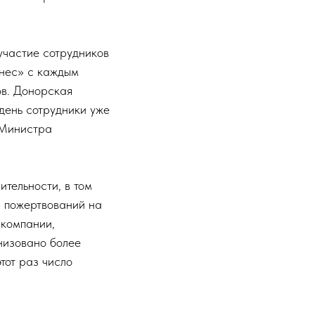
участие сотрудников
знес» с каждым
ов. Донорская
день сотрудники уже
 Министра
тельности, в том
ч пожертвований на
 компании,
низовано более
тот раз число