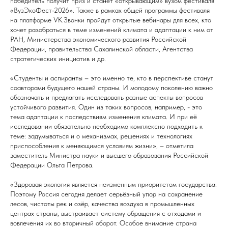
победитель получит приз и станет «открывающим» вузом фестиваля
«ВузЭкоФест-2026». Также в рамках общей программы фестиваля
на платформе VK.Звонки пройдут открытые вебинары для всех, кто
хочет разобраться в теме изменений климата и адаптации к ним от
РАН, Министерства экономического развития Российской
Федерации, правительства Сахалинской области, Агентства
стратегических инициатив и др.
«Студенты и аспиранты – это именно те, кто в перспективе станут
соавторами будущего нашей страны. И молодому поколению важно
обозначать и предлагать исследовать разные аспекты вопросов
устойчивого развития. Один из таких вопросов, например, - это
тема адаптации к последствиям изменения климата. И при её
исследовании обязательно необходимо комплексно подходить к
теме: задумываться и о механизмах, решениях и технологиях
приспособления к меняющимся условиям жизни», – отметила
заместитель Министра науки и высшего образования Российской
Федерации Ольга Петрова.
«Здоровая экология является неизменным приоритетом государства.
Поэтому Россия сегодня делает серьёзный упор на сохранение
лесов, чистоты рек и озёр, качества воздуха в промышленных
центрах страны, выстраивает систему обращения с отходами и
вовлечения их во вторичный оборот. Особое внимание страна