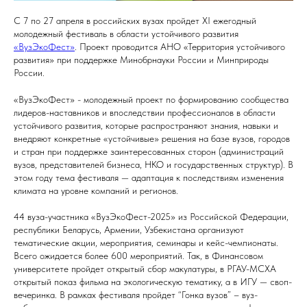
C 7 по 27 апреля в российских вузах пройдет XI ежегодный
молодежный фестиваль в области устойчивого развития
«ВузЭкоФест»
. Проект проводится АНО «Территория устойчивого
развития» при поддержке Минобрнауки России и Минприроды
России.
«ВузЭкоФест» - молодежный проект по формированию сообщества
лидеров-наставников и впоследствии профессионалов в области
устойчивого развития, которые распространяют знания, навыки и
внедряют конкретные «устойчивые» решения на базе вузов, городов
и стран при поддержке заинтересованных сторон (администраций
вузов, представителей бизнеса, НКО и государственных структур). В
этом году тема фестиваля — адаптация к последствиям изменения
климата на уровне компаний и регионов.
44 вуза-участника «ВузЭкоФест-2025» из Российской Федерации,
республики Беларусь, Армении, Узбекистана организуют
тематические акции, мероприятия, семинары и кейс-чемпионаты.
Всего ожидается более 600 мероприятий. Так, в Финансовом
университете пройдет открытый сбор макулатуры, в РГАУ-МСХА
открытый показ фильма на экологическую тематику, а в ИГУ — своп-
вечеринка. В рамках фестиваля пройдет “Гонка вузов” – вуз-