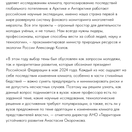
уделяет исследованиям климата, прогнозированию последствий
глобального потепления: в Арктике и Антарктике работают
российские научные экспедиции, именно наша страна первой в
мире развернула систему фонового мониторинга многолетней
мерзлоты. Все эти проекты – огромный простор для деятельности
молодых учёных, и не только. Нам всегда нужны лидеры,
профессионалы, которые способны вести за собой людей, науку и
технологии», – прокомментировал министр природных ресурсов и
экологии России Александр Козлов.
«В этом году выбор темы был обусловлен как запросом молодежи,
так и приоритетами развития, которые обозначил президент
Российской Федерации в мае 2024 года. Каждый из нас ощущает на
себе последствия изменения климата, особенно в части стихийных
бедствий — важно суметь предупредить и минимизировать риски и
не допустить несчастных случаев. Поэтому мы решили узнать, как
данный вопрос поднимается в вузах: какие профессора есть по
заданной теме, какие научные исследования, технологические
решения и достижения требуют популяризации, а также, есть ли у
вузов предложения по теме адаптации к изменениям климата для
представителей власти», — отметила директор АНО «Территория
устойчивого развития Анастасия Окорочкова.