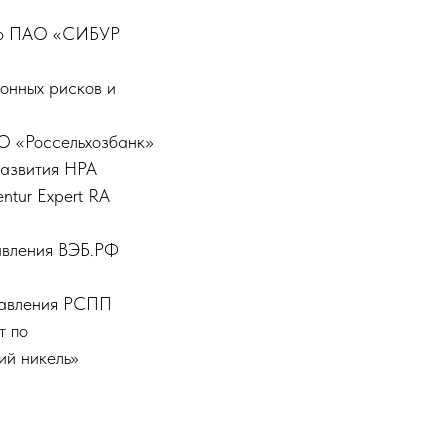
тию ПАО «СИБУР
ионных рисков и
О «Россельхозбанк»
развития НРА
ntur Expert RA
равления ВЭБ.РФ
Правления РСПП
т по
ий никель»