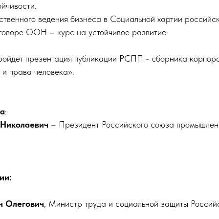
ойчивости.
тственного ведения бизнеса в Социальной хартии российс
говоре ООН – курс на устойчивое развитие.
ойдет презентация публикации РСПП - сборника корпора
 и права человека».
а
:
 Николаевич
– Президент Российского союза промышлен
ии:
н Олегович
, Министр труда и социальной защиты Россий
ции