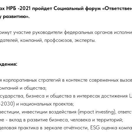
ках НРБ -2021 пройдет Социальный форум «Ответствен
у развитию».
имут участие руководители федеральных органов исполнит
дателей, компаний, профсоюзов, эксперты.
ждения:
 корпоративных стратегий в контексте современных вызо
компаний и общества;
осударства, бизнеса и общества в интересах достижения 
-2030) и национальных проектов;
естиции, инвестиции воздействия (impact investing), ответ
 - вклад в развитие бизнеса, человека и территорий;
деловая практика в зеркале отчётности, ESG оценка комп