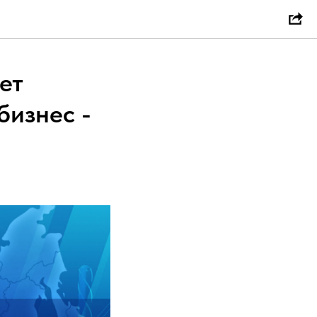
ет
бизнес -