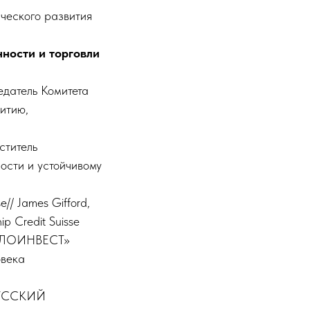
ческого развития
ности и торговли
датель Комитета
итию,
ститель
ости и устойчивому
e// James Gifford,
ip Credit Suisse
АЛЛОИНВЕСТ»
овека
«РУССКИЙ