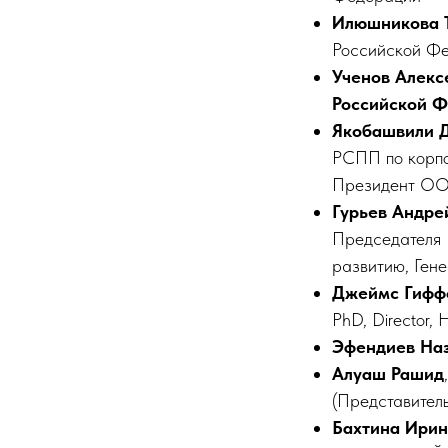
Илюшникова Т
Российской Ф
Ученов Алекс
Российской 
Якобашвили 
РСПП по корпо
Президент ОО
Гурьев Андре
Председателя 
развитию, Ген
Джеймс Гифф
PhD, Director, 
Эфендиев На
Алуаш Рашид
(Представитель
Бахтина Ирин