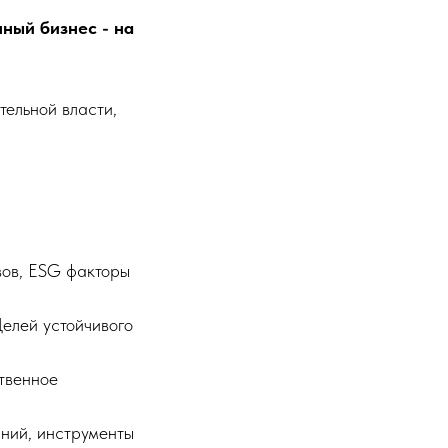
ный бизнес - на
ельной власти,
вов, ESG факторы
Целей устойчивого
ственное
аний, инструменты