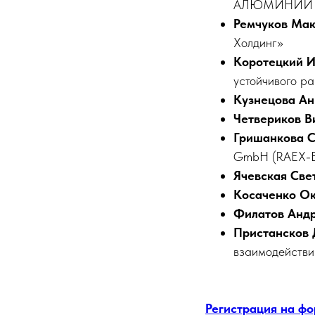
АЛЮМИНИЙ 
Ремчуков Мак
Холдинг»
Коротецкий И
устойчивого р
Кузнецова Ан
Четвериков В
Гришанкова С
GmbH (RAEX-E
Ячевская Све
Косаченко О
Филатов Андр
Пристансков 
взаимодействи
Регистрация на ф