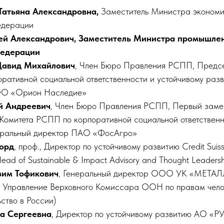
атьяна Александровна,
Заместитель Министра экономи
едерации
ей Александрович, Заместитель Министра промышлен
Федерации
Давид Михайлович
, Член Бюро Правления РСПП, Предсе
ративной социальной ответственности и устойчивому разв
О «Орион Наследие»
й Андреевич
, Член Бюро Правления РСПП, Первый заме
Комитета РСПП по корпоративной социальной ответственн
еральный директор ПАО «ФосАгро»
орд
, проф., Директор по устойчивому развитию Credit Suiss
Head of Sustainable & Impact Advisory and Thought Leadersh
зим Тофикович
, Генеральный директор ООО УК «МЕТ
, Управление Верховного Комиссара ООН по правам чел
ство в России)
а Сергеевна
, Директор по устойчивому развитию АО 