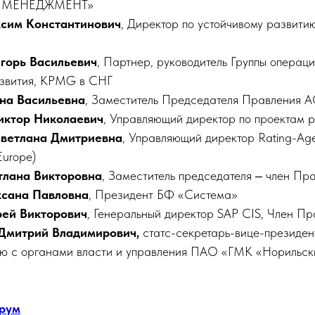
МЕНЕДЖМЕНТ»
сим Константинович
, Директор по устойчивому разви
горь Васильевич
, Партнер, руководитель Группы операц
азвития, KPMG в СНГ
на Васильевна
, Заместитель Председателя Правления А
иктор Николаевич
, Управляющий директор по проектам 
ветлана Дмитриевна
, Управляющий директор Rating-Age
urope)
тлана Викторовна
, Заместитель председателя ‒ член П
ксана Павловна
, Президент БФ «Система»
ей Викторович
, Генеральный директор SAP CIS, Член 
Дмитрий Владимирович,
статс-секретарь-вице-президен
ю с органами власти и управления ПАО «ГМК «Норильск
орум