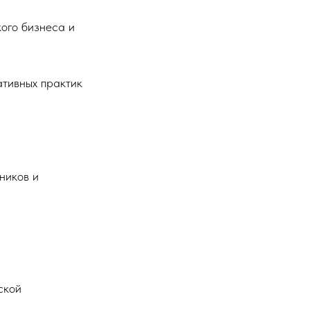
кого бизнеса и
тивных практик
ников и
ской