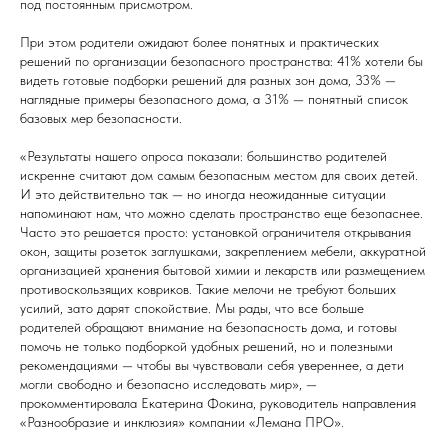
под постоянным присмотром.
При этом родители ожидают более понятных и практических
решений по организации безопасного пространства: 41% хотели бы
видеть готовые подборки решений для разных зон дома, 33% —
наглядные примеры безопасного дома, а 31% — понятный список
базовых мер безопасности.
«Результаты нашего опроса показали: большинство родителей
искренне считают дом самым безопасным местом для своих детей.
И это действительно так — но иногда неожиданные ситуации
напоминают нам, что можно сделать пространство еще безопаснее.
Часто это решается просто: установкой ограничителя открывания
окон, защиты розеток заглушками, закреплением мебели, аккуратной
организацией хранения бытовой химии и лекарств или размещением
противоскользящих ковриков. Такие мелочи не требуют больших
усилий, зато дарят спокойствие. Мы рады, что все больше
родителей обращают внимание на безопасность дома, и готовы
помочь не только подборкой удобных решений, но и полезными
рекомендациями — чтобы вы чувствовали себя увереннее, а дети
могли свободно и безопасно исследовать мир», —
прокомментировала Екатерина Фокина, руководитель направления
«Разнообразие и инклюзия» компании «Лемана ПРО».