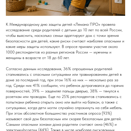
К Международному дню защиты детей «Лемана ПРО» провела
исследование среди родителей с детьми до 10 лет по всей России,
чтобы выяснить, насколько семьи адаптируют дом с точки зрения
безопасности для детей, какие риски считают наиболее опасными и
какие меры защиты используют. В опросе приняли участие около
1000 респондентов из разных регионов России — мужчины и
женщины в возрасте от 18 до 60 лет.
Согласно данным исследования, 36% опрошенных родителей
сталкивались с опасными ситуациями или травмированием детей в
доме за последний год, при этом 16% из них — несколько раз за
год. Среди них 41% сообщили, что ребенок дотрагивался до горячих
поверхностей, 39% — защемлял пальцы дверью, 38% — тянулся к
розеткам или проводам. Еще по 25% респондентов сталкивались с
попытками ребенка открыть окно или выйти на балкон, а также с
ситуациями, когда дети могли случайно опрокинуть на себя мебель.
При этом абсолютное большинство участников опроса (93%)
называют свой дом безопасным или скорее безопасным для детей.
Самыми опасными зонами дома родители считают окна (46%) и
электрику/розетки (44%). Также в числе наиболее рискованных