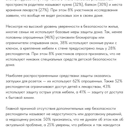
пространств родители называют кухню (32%), балкон (30%) и места
хранения лекарств (27%). При этом 8% участников исследования
заявили, что вообще не видят рисковых зон в своем доме.
Несмотря на высокий уровень уверенности в безопасности жилья,
многие семьи не используют базовые меры защиты дома. Так, менее
половины опрошенных (46%) установили блокираторы или
ограничители открывания окон, 38% используют оконные ручки с
ключом, а крепление мебели к стене предусмотрено лишь у 28%
респондентов. При этом 8% участников опроса признались, что не
используют никаких специальных средств детской безопасности
дома.
Наиболее распространенными средствами защиты оказались
заглушки для розеток — их используют 62% опрошенных. Также 52%
респондентов ограничивают доступ детей к лекарствам, 43%
используют защиту острых углов мебели, а 41% — защиту от доступа
к бытовой химии.
Главной причиной отсутствия дополнительных мер безопасности
респонденты называют не недоступность или дороговизну решений,
а недооценку рисков: 50% признались, что не думали об этом как об
актуальной проблеме, а 25% уверены, что ребенок и так находится