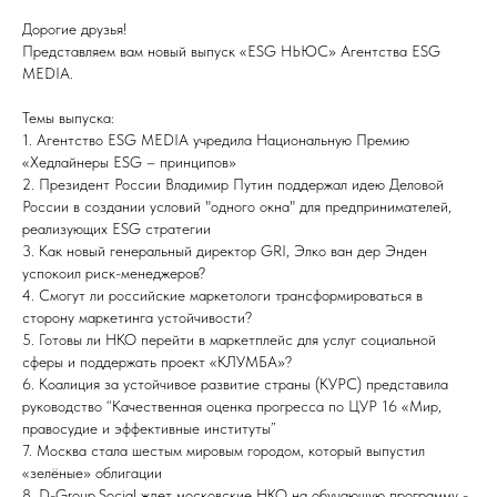
Дорогие друзья!
Представляем вам новый выпуск «ESG НЬЮС» Агентства ESG
MEDIA.
Темы выпуска:
1. Агентство ESG MEDIA учредила Национальную Премию
«Хедлайнеры ESG – принципов»
2. Президент России Владимир Путин поддержал идею Деловой
России в создании условий "одного окна" для предпринимателей,
реализующих ESG стратегии
3. Как новый генеральный директор GRI, Элко ван дер Энден
успокоил риск-менеджеров?
4. Смогут ли российские маркетологи трансформироваться в
сторону маркетинга устойчивости?
5. Готовы ли НКО перейти в маркетплейс для услуг социальной
сферы и поддержать проект «КЛУМБА»?
6. Коалиция за устойчивое развитие страны (КУРС) представила
руководство “Качественная оценка прогресса по ЦУР 16 «Мир,
правосудие и эффективные институты”
7. Москва стала шестым мировым городом, который выпустил
«зелёные» облигации
8. D-Group.Social ждет московские НКО на обучающую программу -