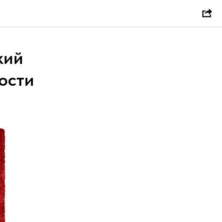
кий
ости