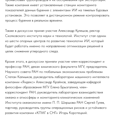
Также компания имеет установленные станции мониторинга
показателей данных бурения с элементами ИИ на тяжелых буровых
установках. Это позволяет в дистанционном режиме контролировать
процесс бурения в реальном времени.
Также в дискуссии принял участие Александр Кулешов, ректор
Сколковского института науки и технологий. Институт стал одним
из шести опорных центров по развитию технологии ИИ, который
будет работать именно по направлению оптимизации решений в
целях снижения углеродного следа.
Кроме этого, в дискуссии приняли участие член-корреспондент и
профессор РАН, декан химического факультета МГУ, председатель
Научного совета РАН по глобальным экономическим проблемам
Степан Калмыков, руководитель лаборатории машинного интеллекта
компании «Яндекс» Александр Крайнов, заведующая кафедрой
философии образования МГУ Елена Брызгалина, член-
корреспондент РАН, руководитель лаборатории взаимодействия
океана и атмосферы и мониторинга климатических изменений
Института океанологии имени П. П. Ширшова РАН Сергей Гулев,
партнер, руководитель группы операционных рисков и устойчивого
развития компании «КПМГ в СНГ» Игорь Коротецкий.