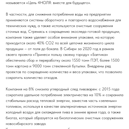
называется «Цель 4НОЛЯ: вместе для будущего».
В частности, для снижения потребления воды на предприятии
применяются системы оборотного и повторного водоснабжения для
технических нужд, а также используются очистные сооружения
сточных вод. Стремясь к сокращению экоследа готовой продукции,
компания также уделяет особое внимание упаковке, на которую
приходится около 40% СО2 по всей цепочке жизненного цикла
продукции – от поля до бокала. В Сибири за 2020 год в рамках
своего проекта «Принеси пользу своему городу» «Балтика»
обеспечила сбор и переработку около 1550 тонн ПЭТ, более 1500
тонн картона и 9000 тонн стеклянной бутылки. Внедрены ряд
проектов по сокращению количества и веса упаковки, что позволило
сократить количество отходов.
Компания на 8% снизила углеродный след пивоварен: с 2015 года
сократила удельное потребление электричества на 10% и сохранила
стабильным расход тепловой энергии, заместив часть «зеленым»
топливом, используя в качестве альтернативных источников энергии
холодный воздух для охлаждения пива в зимнее время года, а также
биогаз, который образуется на биологических очистных сооружениях
новосибирского завода.