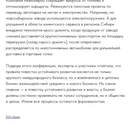
Компания планомерно сокращает выбросы от топлива и
оптимизирует маршруты. Реализуются пилотные проекты по
переводу автопарка на метан и электричество. Например, на
новосибирском заводе используются электропогрузчики. А для
улучшений в области клиентского сервиса в регионах Сибири
внедрена технология кросс-докинга, когда продукция от завода
сначала доставляется крупнотоннажным транспортом на площадку
перегрузки (склад «кросс-докинг»), после оперативно
распределяется по малотоннажным автомобилям для дальнейшей
доставки в торговые точки.
Подводя итоги конференции, эксперты и участники отметили, что
правила повестки устойчивого развития касаются не только
крупного международного бизнеса, но и вовлеченного в цепочки
бизнес-взаимодействий среднего и малого бизнеса. Но самое
главное — в повестку устойчивого развития и власть, и бизнес
должны системно привлекать не только сотрудников, но и общество
в целом. Иначе все процессы останутся формальностью.
ESG Media