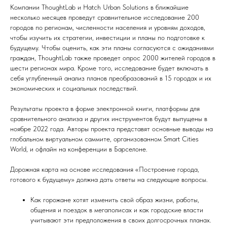
Компании ThoughtLab и Hatch Urban Solutions в ближайшие
несколько месяцев проведут сравнительное исследование 200
городов по регионам, численности населения и уровням доходов,
чтобы изучить их стратегии, инвестиции и планы по подготовке к
будущему. Чтобы оценить, как эти планы согласуются с ожиданиями
граждан, ThoughtLab также проведет опрос 2000 жителей городов в
шести регионах мира. Кроме того, исследование будет включать в
себя углубленный анализ планов преобразований в 15 городах и их
экономических и социальных последствий.
Результаты проекта в форме электронной книги, платформы для
сравнительного анализа и других инструментов будут выпущены в
ноябре 2022 года. Авторы проекта представят основные выводы на
глобальном виртуальном саммите, организованном Smart Cities
World, и офлайн на конференции в Барселоне.
Дорожная карта на основе исследования «Построение города,
готового к будущему» должна дать ответы на следующие вопросы.
Как горожане хотят изменить свой образ жизни, работы,
общения и поездок в мегаполисах и как городские власти
учитывают эти предположения в своих долгосрочных планах.