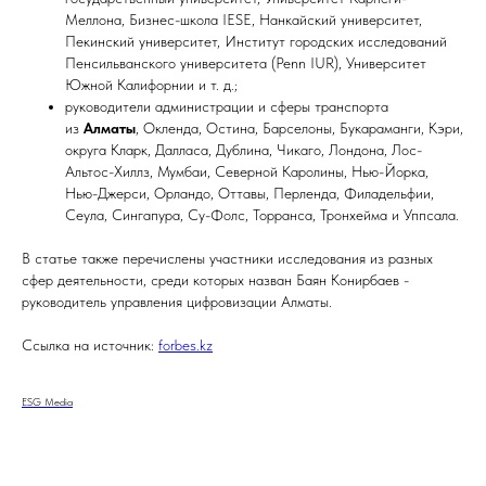
Меллона, Бизнес-школа IESE, Нанкайский университет,
Пекинский университет, Институт городских исследований
Пенсильванского университета (Penn IUR), Университет
Южной Калифорнии и т. д.;
руководители администрации и сферы транспорта
из
Алматы
, Окленда, Остина, Барселоны, Букараманги, Кэри,
округа Кларк, Далласа, Дублина, Чикаго, Лондона, Лос-
Альтос-Хиллз, Мумбаи, Северной Каролины, Нью-Йорка,
Нью-Джерси, Орландо, Оттавы, Перленда, Филадельфии,
Сеула, Сингапура, Су-Фолс, Торранса, Тронхейма и Уппсала.
В статье также перечислены участники исследования из разных
сфер деятельности, среди которых назван Баян Конирбаев -
руководитель управления цифровизации Алматы.
Ссылка на источник:
forbes.kz
ESG Media