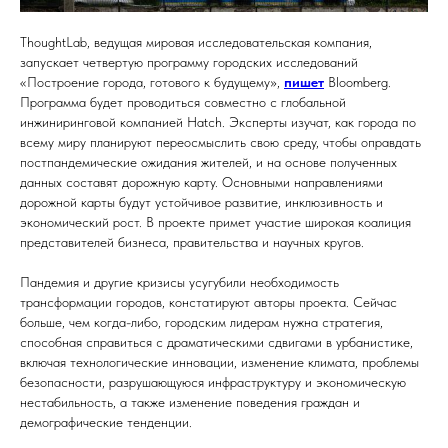
ThoughtLab, ведущая мировая исследовательская компания,
запускает четвертую программу городских исследований
«Построение города, готового к будущему»,
пишет
Bloomberg.
Программа будет проводиться совместно с глобальной
инжиниринговой компанией Hatch. Эксперты изучат, как города по
всему миру планируют переосмыслить свою среду, чтобы оправдать
постпандемические ожидания жителей, и на основе полученных
данных составят дорожную карту. Основными направлениями
дорожной карты будут устойчивое развитие, инклюзивность и
экономический рост. В проекте примет участие широкая коалиция
представителей бизнеса, правительства и научных кругов.
Пандемия и другие кризисы усугубили необходимость
трансформации городов, констатируют авторы проекта. Сейчас
больше, чем когда-либо, городским лидерам нужна стратегия,
способная справиться с драматическими сдвигами в урбанистике,
включая технологические инновации, изменение климата, проблемы
безопасности, разрушающуюся инфраструктуру и экономическую
нестабильность, а также изменение поведения граждан и
демографические тенденции.