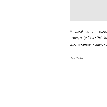
Андрей Канунников,
завод» (АО «КЭАЗ»)
достижении национ
ESG Media