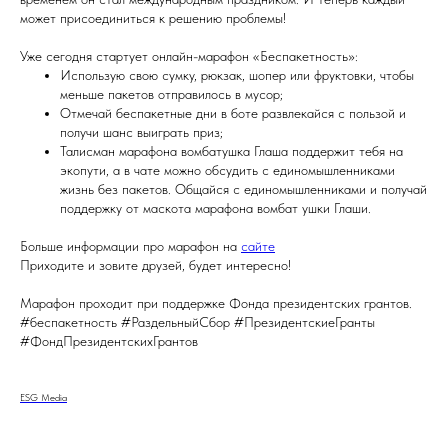
может присоединиться к решению проблемы!
Уже сегодня стартует онлайн-марафон «Беспакетность»:
Использую свою сумку, рюкзак, шопер или фруктовки, чтобы
меньше пакетов отправилось в мусор;
Отмечай беспакетные дни в боте развлекайся с пользой и
получи шанс выиграть приз;
Талисман марафона вомбатушка Глаша поддержит тебя на
экопути, а в чате можно обсудить с единомышленниками
жизнь без пакетов. Общайся с единомышленниками и получай
поддержку от маскота марафона вомбат ушки Глаши.
Больше информации про марафон на
сайте
Приходите и зовите друзей, будет интересно!
Марафон проходит при поддержке Фонда президентских грантов.
#беспакетность #РаздельныйСбор #ПрезидентскиеГранты
#ФондПрезидентскихГрантов
ESG Media