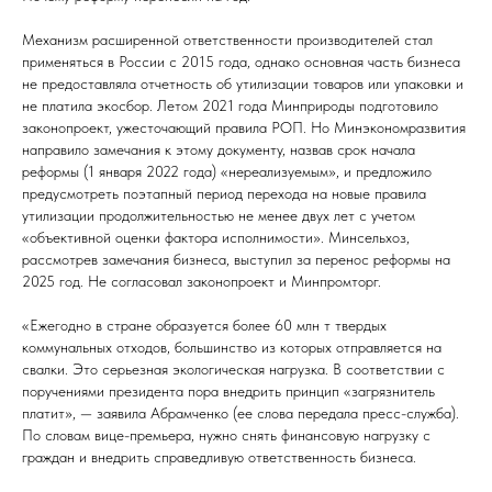
Механизм расширенной ответственности производителей стал
применяться в России с 2015 года, однако основная часть бизнеса
не предоставляла отчетность об утилизации товаров или упаковки и
не платила экосбор. Летом 2021 года Минприроды подготовило
законопроект, ужесточающий правила РОП. Но Минэкономразвития
направило замечания к этому документу, назвав срок начала
реформы (1 января 2022 года) «нереализуемым», и предложило
предусмотреть поэтапный период перехода на новые правила
утилизации продолжительностью не менее двух лет с учетом
«объективной оценки фактора исполнимости». Минсельхоз,
рассмотрев замечания бизнеса, выступил за перенос реформы на
2025 год. Не согласовал законопроект и Минпромторг.
«Ежегодно в стране образуется более 60 млн т твердых
коммунальных отходов, большинство из которых отправляется на
свалки. Это серьезная экологическая нагрузка. В соответствии с
поручениями президента пора внедрить принцип «загрязнитель
платит», — заявила Абрамченко (ее слова передала пресс-служба).
По словам вице-премьера, нужно снять финансовую нагрузку с
граждан и внедрить справедливую ответственность бизнеса.