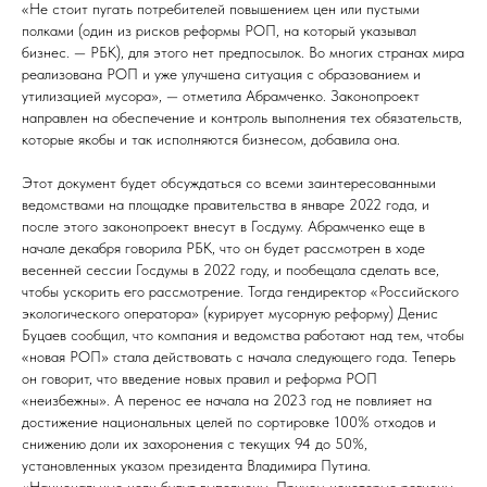
«Не стоит пугать потребителей повышением цен или пустыми
полками (один из рисков реформы РОП, на который указывал
бизнес. — РБК), для этого нет предпосылок. Во многих странах мира
реализована РОП и уже улучшена ситуация с образованием и
утилизацией мусора», — отметила Абрамченко. Законопроект
направлен на обеспечение и контроль выполнения тех обязательств,
которые якобы и так исполняются бизнесом, добавила она.
Этот документ будет обсуждаться со всеми заинтересованными
ведомствами на площадке правительства в январе 2022 года, и
после этого законопроект внесут в Госдуму. Абрамченко еще в
начале декабря говорила РБК, что он будет рассмотрен в ходе
весенней сессии Госдумы в 2022 году, и пообещала сделать все,
чтобы ускорить его рассмотрение. Тогда гендиректор «Российского
экологического оператора» (курирует мусорную реформу) Денис
Буцаев сообщил, что компания и ведомства работают над тем, чтобы
«новая РОП» стала действовать с начала следующего года. Теперь
он говорит, что введение новых правил и реформа РОП
«неизбежны». А перенос ее начала на 2023 год не повлияет на
достижение национальных целей по сортировке 100% отходов и
снижению доли их захоронения с текущих 94 до 50%,
установленных указом президента Владимира Путина.