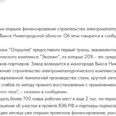
и открыли финансирование строительства электрометалл
 Выксе Нижегородской области. Об этом говорится в соо
банк "Открытие" предоставили первый транш, эквивалентн
ического комплекса "Эколант", из которых 20% - это сред
ков-партнеров. Завод возводится в моногороде Выкса Ни
лючает строительство электрометаллургического комплекс
овременной технологией производства стали, круглой заго
 слябов по методу прямого восстановления с применение
го газа", - сказано в сообщении.
дать более 700 новых рабочих мест и еще 2 тыс. на перио
лашение об участии в проекте ВЭБ.РФ и партнеры подписа
го два месяца уже открыли проектное финансирование, ра