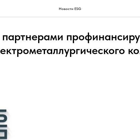
Новости ESG
 партнерами профинансир
лектрометаллургического к