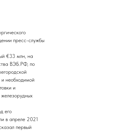
ургического
бщении пресс-службы
ый €33 млн, на
ства ВЭБ.РФ, по
жегородской
а и необходимой
товки и
м железорудных
д его
ли в апреле 2021
ссказал первый