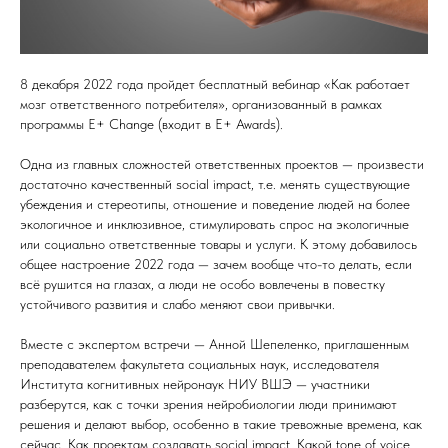
8 декабря 2022 года пройдет бесплатный вебинар «Как работает
мозг ответственного потребителя», организованный в рамках
программы E+ Change (входит в E+ Awards).
Одна из главных сложностей ответственных проектов — произвести
достаточно качественный social impact, т.е. менять существующие
убеждения и стереотипы, отношение и поведение людей на более
экологичное и инклюзивное, стимулировать спрос на экологичные
или социально ответственные товары и услуги. К этому добавилось
общее настроение 2022 года — зачем вообще что-то делать, если
всё рушится на глазах, а люди не особо вовлечены в повестку
устойчивого развития и слабо меняют свои привычки.
Вместе с экспертом встречи — Анной Шепеленко, приглашенным
преподавателем факультета социальных наук, исследователя
Института когнитивных нейронаук НИУ ВШЭ — участники
разберутся, как с точки зрения нейробиологии люди принимают
решения и делают выбор, особенно в такие тревожные времена, как
сейчас. Как проектам создавать social impact. Какой tone of voice