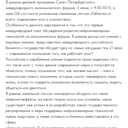
В рамках деловой программы Санкт-Петербургского
международного экономического форума, 3 июня, с 9:00-10:15, в
зале G4 состоится уникальная панельная сессия «Таблетка от
всего: подключаем мозг к компьютеру».
Особенность данного мероприятия в том, что это первый
международный опыт обсуждения развития нейроинженерных
технологий на экономическом форуме. В рамках дискуссии ученые с
мировым именем, представители международного, российского
бизнеса и государства обсудят одну из самых насущных тем 21 века
– современное понимание того, как работает мозг?
Российские и зарубежные ученые поделятся своим видением того,
что такое мозг с точки зрения современной науки и попытаются
объяснить, почему понимание того, как человек мыслит – ключ к
технологиям нового поколения, которые смогут перевернуть нашу
жизнь, а кому-то подарить уникальную возможность слышать, видеть,
общаться или двигаться.
В рамках панельной сессии планируется обсудить что такое
нейроинтерфейсы, на какой теории мозга они основаны, какие
существуют уже успехи в их разработках, какое государственного
регулирование и меры поддержки нейроинженерных технологий
нужны индустрии, а также готовность бизнеса инвестировать в эту
сферу.
«Главной задачей 21 века является изучение человеческого мозга,