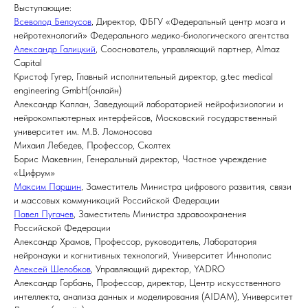
Выступающие:
Всеволод Белоусов
, Директор, ФБГУ «Федеральный центр мозга и
нейротехнологий» Федерального медико-биологического агентства
Александр Галицкий
, Сооснователь, управляющий партнер, Almaz
Capital
Кристоф Гугер, Главный исполнительный директор, g.tec medical
engineering GmbH(онлайн)
Александр Каплан, Заведующий лабораторией нейрофизиологии и
нейрокомпьютерных интерфейсов, Московский государственный
университет им. М.В. Ломоносова
Михаил Лебедев, Профессор, Сколтех
Борис Макевнин, Генеральный директор, Частное учреждение
«Цифрум»
Максим Паршин
, Заместитель Министра цифрового развития, связи
и массовых коммуникаций Российской Федерации
Павел Пугачев
, Заместитель Министра здравоохранения
Российской Федерации
Александр Храмов, Профессор, руководитель, Лаборатория
нейронауки и когнитивных технологий, Университет Иннополис
Алексей Шелобков
, Управляющий директор, YADRO
Александр Горбань, Профессор, директор, Центр искусственного
интеллекта, анализа данных и моделирования (AIDAM), Университет