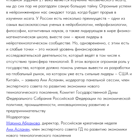
мы до сих пор не разгадали самую большую тайну. Огромные успехи
в нейроинженерии нас ожидают тогда, когда будет прорыв в
изучении мозга. У России есть несколько преимуществ – одни из
самых высококлассных ученых в нейробиологии, нейрофизиологии,
философии, когнитивных науках, а также лидирующая в мире физико-
математическая школа, вместе они – яркие лидеры в
нейротехнологическом сообществе. Но, одновременно, с этим есть
и слабые точки – это низкий уровень финансирования
исследовательской деятельности, который ведёт в том числе к
отсутствию трансфера технологий. В этом вопросе огромная роль у
государства, которое должно помочь ученым вывести их разработки
на глобальный рынок, на котором уже есть сильные лидеры – США и
Китай», – заявила Ани Асланян, модератор панельной сессии, член
экспертного совета по развитию экономики нового
технологического поколения, Комитет Государственной Думы
Федерального Собрания Российской Федерации по экономической
политике, промышленности, инновационному развитию и
предпринимательству
Модераторы:
Марина Абрамова
, директор, Российская креативная неделя
Ани Асланян
, член экспертного совета ГД по развитию экономики
нового технологического поколения