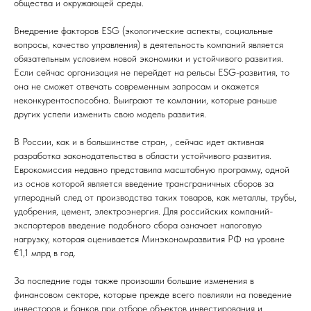
общества и окружающей среды.
Внедрение факторов ESG (экологические аспекты, социальные
вопросы, качество управления) в деятельность компаний является
обязательным условием новой экономики и устойчивого развития.
Если сейчас организация не перейдет на рельсы ESG-развития, то
она не сможет отвечать современным запросам и окажется
неконкурентоспособна. Выиграют те компании, которые раньше
других успели изменить свою модель развития.
В России, как и в большинстве стран, , сейчас идет активная
разработка законодательства в области устойчивого развития.
Еврокомиссия недавно представила масштабную программу, одной
из основ которой является введение трансграничных сборов за
углеродный след от производства таких товаров, как металлы, трубы,
удобрения, цемент, электроэнергия. Для российских компаний-
экспортеров введение подобного сбора означает налоговую
нагрузку, которая оценивается Минэкономразвития РФ на уровне
€1,1 млрд в год.
За последние годы также произошли большие изменения в
финансовом секторе, которые прежде всего повлияли на поведение
инвесторов и банков при отборе объектов инвестирования и