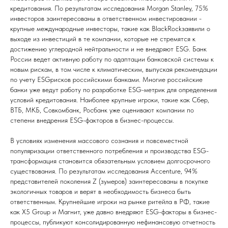
кредитования. По результатам исследования Morgan Stanley, 75%
инвесторов заинтересованы в ответственном инвестировании -
крупные международные инвесторы, такие как BlackRockзаявили о
выходе из инвестиций в те компании, которые не стремятся к
достижению углеродной нейтральности и не внедряют ESG. Банк
России ведет активную работу по адаптации банковской системы к
новым рискам, в том числе к климатическим, выпуская рекомендации
по учету ESGрисков российскими банками. Многие российские
банки уже ведут работу по разработке ESG-метрик для определения
условий кредитования. Наиболее крупные игроки, такие как Сбер,
ВТБ, МКБ, Совкомбанк, Росбанк уже оценивают компании по
степени внедрения ESG-факторов в бизнес-процессы.
В условиях изменения массового сознания и повсеместной
популяризации ответственного потребления и производства ESG-
трансформация становится обязательным условием долгосрочного
существования. По результатам исследования Accenture, 94%
представителей поколения Z (зумеров) заинтересованы в покупке
экологичных товаров и верят в необходимость бизнеса быть
ответственным. Крупнейшие игроки на рынке ритейла в РФ, такие
как Х5 Group и Магнит, уже давно внедряют ESG-факторы в бизнес-
процессы, публикуют консолидированную нефинансовую отчетность