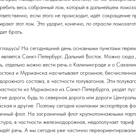
требить весь собранный лом, который в дальнейшем ломоз
тветственно, если этого не происходит, идёт сокращение 
ирают этот лом. Это ударит, конечно, по отрасли ломозаго
дет брать.
глашусь! На сегодняшний день основными пунктами перех
 является Санкт-Петербург, Дальний Восток. Можно сюда 
, отдельно можно вести речь о Калининграде и о Сахалин
остока и Мурманска насчитывают огромное, бесчисленное
дорожного состава, в частности полувагонов. Эти полуваг
 частности из Мурманска из Санкт-Петербурга, уходят пус
гие дороги, будь то северная дорога или дороги Централь
вская и другие. Поэтому сегодня компании экспортёров фа
ичный флот. На заграничный флот крупнотоннажными парт
тура, в частности железнодорожная, недополучает тариф 
 идёт речь. А мы сегодня уже частично переориентировали