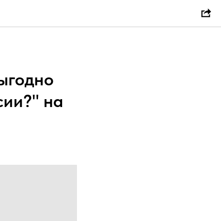
выгодно
сии?" на