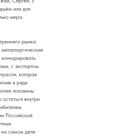
вам, Сергей, с
ырьём или для
лько мера
утреннего рынка
и металлургические
я конкурировать
ми, с экспортом.
трасли, которая
тиях в ряде
более половины
о остаться внутри
ребителем
ии Российской
упных
 на самом деле