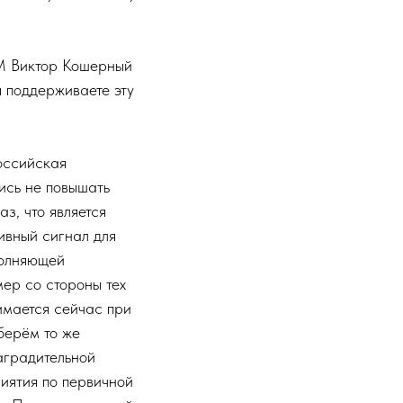
М Виктор Кошерный
ы поддерживаете эту
Российская
ись не повышать
з, что является
ивный сигнал для
полняющей
ер со стороны тех
имается сейчас при
берём то же
заградительной
риятия по первичной