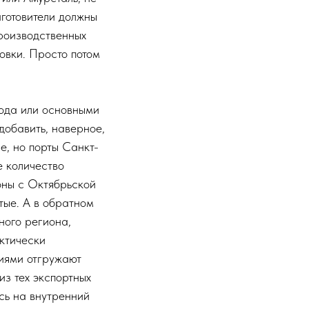
аготовители должны
производственных
товки. Просто потом
ода или основными
добавить, наверное,
е, но порты Санкт-
 количество
оны с Октябрьской
тые. А в обратном
ного региона,
ктически
иями отгружают
из тех экспортных
сь на внутренний