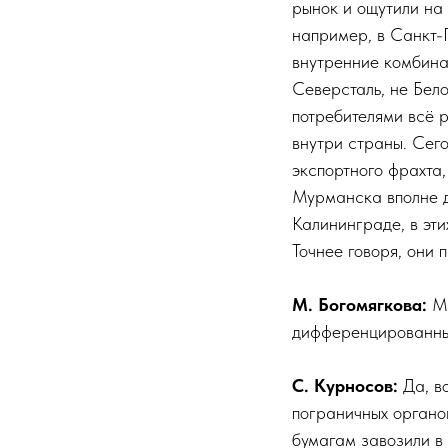
рынок и ощутили на
например, в Санкт-П
внутренние комбина
Северсталь, не Бел
потребителями всё 
внутри страны. Сег
экспортного фрахта,
Мурманска вполне д
Калининграде, в эти
Точнее говоря, они п
М. Богомягкова:
Мы
дифференцированный
С. Курносов:
Да, в
пограничных органов
бумагам завозили в