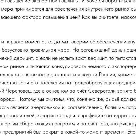
о повышение экспортной пошлины. И хочется обратиться к 
а мера принимается для обеспечения внутреннего рынка с
вающего фактора повышения цен? Как вы считаете, наско
ти первого момента, когда мы говорим об обеспечении вн
то безусловно правильная мера. На сегодняшний день наш
екий дефицит, а если не испытывают дефицит, то пытаютс
ном рынке и пытаются конкурировать немного с экспортера
л должен, конечно же, оставаться внутри России, кроме о
ичество занятого населения на градообразующих предприя
ый Череповец, где в основном за счёт Северстали занято 
орода. Поэтому мы считаем, что, конечно же, сырьё должн
сль является энергоемкой и, соответственно, большим пот
нергоносителей, которые сегодня в профиците на территор
энергии сберегающих программ и за счёт того, что ряд кр
 предприятий был закрыт в какой-то момент времени. Это