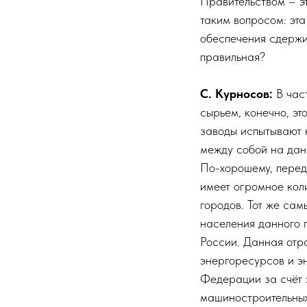
Правительством – эт
таким вопросом: эт
обеспечения сдержи
правильная?
С. Курносов:
В час
сырьем, конечно, э
заводы испытывают н
между собой на дан
По-хорошему, переде
имеет огромное кол
городов. Тот же сам
населения данного г
России. Данная отра
энергоресурсов и э
Федерации за счёт 
машиностроительных