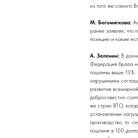
из того же самого В
М. Богомягкова:
Ан
ранее заявлял, что 
позицию и какие ест
А. Зеленин:
В данно
Федерация брала на
пошлины выше 15%. В
нарушением соглаше
развития всемирной
добросовестно соот
же стран ВТО, котор
установлении загра
производство, то се
пошлине в 100 долла