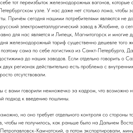
 себе тот переизбыток железнодорожных вагонов, которые 
етербургском узле. У нас даже нет столько лома, чтобы з
ты. Причём сегодня нашими потребителями являются не д
орусский электрометаллургический завод в Жлобине, а се
равно для нас является и Липецк, Магнитогорск и многие 
одня железнодорожный тариф существенно дешевле того ж
 поэтому сама по себе логистика из Санкт-Петербурга, Да
остижима до наших заводов. Если отдельно говорить о Са
х двух регионах действительно есть проблема с внутренни
росто отсутствовали.
 с вами говорили немножечко за кадром, что возможно 
 подход к введению пошлины.
озможно, но оно требует отдельного контроля со стороны 
, чтобы не получилось, как раньше было на Дальнем Восто
 Петропавловск-Камчатский, а потом экспортировали, мин