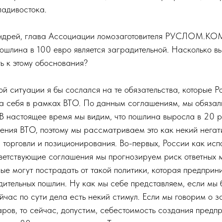
ладивостока.
дрей, глава Ассоциации ломозаготовителя РУСЛОМ.КО
пошлина в 100 евро является заградительной. Насколько в
ь к этому обоснования?
й ситуации я бы сослался на те обязательства, которые 
 себя в рамках ВТО. По данным соглашениям, мы обязал
 настоящее время мы видим, что пошлина выросла в 20 ра
ния ВТО, поэтому мы рассматриваем это как некий негат
 торговли и позиционирования. Во-первых, России как ис
ветствующие соглашения мы прогнозируем риск ответных м
ые могут пострадать от такой политики, которая предприн
дительных пошлин. Ну как мы себе представляем, если мы 
йчас по сути дела есть некий стимул. Если мы говорим о 
ров, то сейчас, допустим, себестоимость создания предп