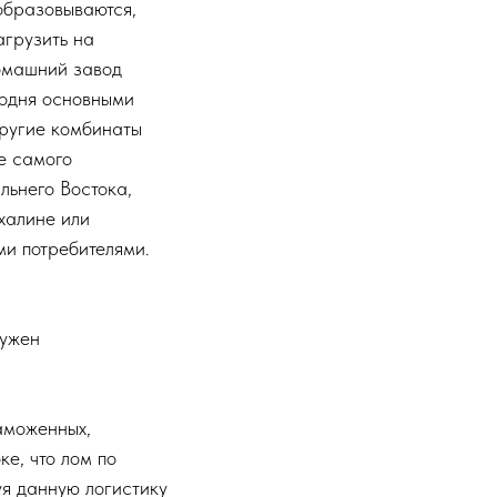
образовываются,
агрузить на
омашний завод
годня основными
другие комбинаты
е самого
льнего Востока,
халине или
ми потребителями.
нужен
таможенных,
ке, что лом по
уя данную логистику