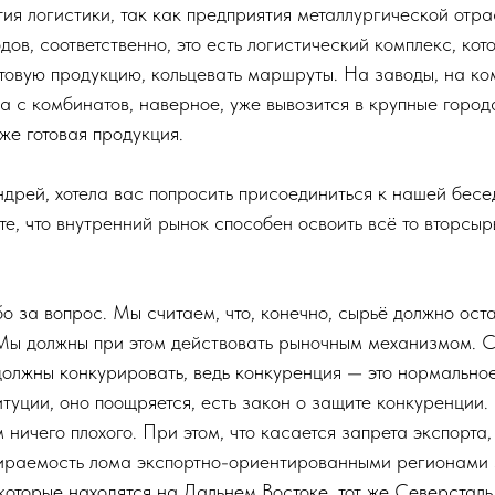
ия логистики, так как предприятия металлургической отра
дов, соответственно, это есть логистический комплекс, кот
готовую продукцию, кольцевать маршруты. На заводы, на к
 а с комбинатов, наверное, уже вывозится в крупные город
же готовая продукция.
ндрей, хотела вас попросить присоединиться к нашей бесе
те, что внутренний рынок способен освоить всё то вторсыр
 за вопрос. Мы считаем, что, конечно, сырьё должно ост
Мы должны при этом действовать рыночным механизмом. С
должны конкурировать, ведь конкуренция — это нормальное
туции, оно поощряется, есть закон о защите конкуренции. 
 ничего плохого. При этом, что касается запрета экспорта, 
ираемость лома экспортно-ориентированными регионами 
которые находятся на Дальнем Востоке, тот же Северсталь