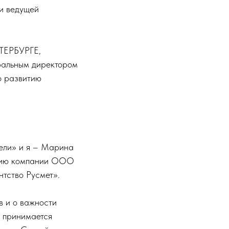
 и ведущей
ЕТЕРБУРГЕ,
ральным директором
о развитию
ели» и я – Марина
витию компании ООО
тство Русмет».
в и о важности
я принимается