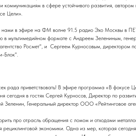
 и коммуникациям в сфере устойчивого развития, автором
се Цели».
л с нами в эфире на ФМ волне 91.5 радио Эхо Москвы в П
ю в мультимедийном формате с Андреем Зелениным, гене
гентство Росмет", и Сергеем Курносовым, директором п
-Блок".
ех рада приветствовать! В эфире программа «В фокусе Ц
еня сегодня в гостях Сергей Курносов, Директор по раз
ей Зеленин, Генеральный директор ООО «Рейтинговое аген
рить про отрасль обращения с ломом и отходами металло
я рециклинговой экономики. Одна из мер, которая сегодн