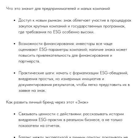
Что это значит для предпринимателей и малых компаний
Доступ к новым рынкам: знак облегчает участие в процедурах
закупок крупных компаний и государственных программах,
где требования по ESG особенно высоки.
Возможности финансирования: инвесторы все чаще
оценивают ESG-параметры компаний; наличие знака может
повысить привлекательность для финансирования и
партнерств.
Практические шаги: начать с формализации ESG-обещаний,
внедрения простых, но измеримых инициатив и
документирования результатов, чтобы легко представить их в
заявке на знак.
Как развить личный бренд через этот «Знак»
Связывать ценности с действиями: рассказывать истории
внедрения ESG-практик в реальном бизнесе, а не только
показатели на отчетах.
Баланс между экспертизой и личным опытом: показывать не