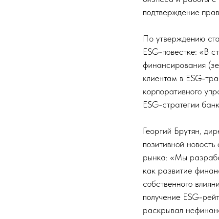
подтверждение прав
По утверждению ста
ESG-повестке: «В ст
финансирования (зе
клиентам в ESG-тра
корпоративного упра
ESG-стратегии банк
Георгий Брутян, дир
позитивной новость
рынка: «Мы разраба
как развитие финан
собственного влиян
получение ESG-рейт
раскрывал нефинанс