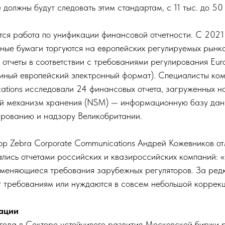
 должны будут следовать этим стандартам, с 11 тыс. до 50 
ся работа по унификации финансовой отчетности. С 2021 
нные бумаги торгуются на европейских регулируемых рынк
 отчеты в соответствии с требованиями регулирования Eur
(единый европейский электронный формат). Специалисты ко
ations исследовали 24 финансовых отчета, загруженных н
й механизм хранения (NSM) — информационную базу дан
рованию и надзору Великобритании.
ор Zebra Corporate Communications Андрей Кожевников от
ались отчетами российских и квазироссийских компаний:
 меняющиеся требования зарубежных регуляторов. За ред
ют требованиям или нуждаются в совсем небольшой коррекц
ации
 года в Секторе устойчивого развития Московской биржи 