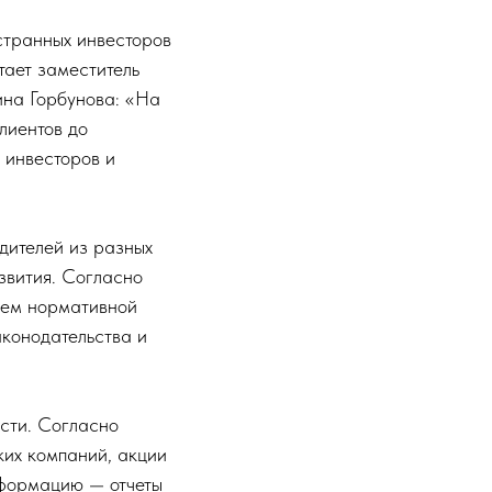
странных инвесторов
тает заместитель
на Горбунова: «На
лиентов до
ь инвесторов и
дителей из разных
звития. Согласно
ием нормативной
аконодательства и
сти. Согласно
их компаний, акции
нформацию — отчеты