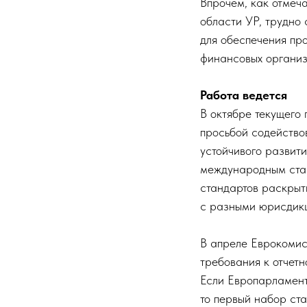
Впрочем, как отмеч
области УР, трудно 
для обеспечения пр
финансовых организ
Работа ведется
В октябре текущего
просьбой содейство
устойчивого развит
международным стан
стандартов раскрыт
с разными юрисдик
В апреле Еврокомис
требования к отчетн
Если Европарламент
то первый набор ста