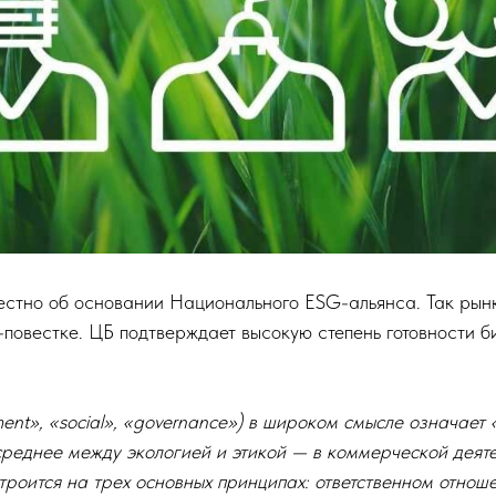
вестно об основании Национального ESG-альянса. Так рын
повестке. ЦБ подтверждает высокую степень готовности б
ment», «social», «governance») в широком смысле означает 
среднее между экологией и этикой — в коммерческой деяте
строится на трех основных принципах: ответственном отно