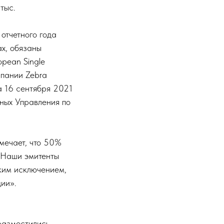
тыс.
отчетного года
ах, обязаны
opean Single
мпании Zebra
а 16 сентября 2021
ных Управления по
мечает, что 50%
 «Наши эмитенты
ким исключением,
ии».
разместились