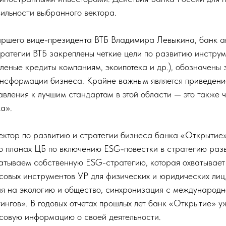
ильности выбранного вектора.
ршего вице-президента ВТБ Владимира Левыкина, банк ак
ратегии ВТБ закреплены четкие цели по развитию инструм
леные кредиты компаниям, экоипотека и др.), обозначены
нсформации бизнеса. Крайне важным является приведени
вления к лучшим стандартам в этой области — это также 
а».
ектор по развитию и стратегии бизнеса банка «Открытие»
 о планах ЦБ по включению ESG-повестки в стратегию раз
тываем собственную ESG-стратегию, которая охватывает 
совых инструментов УР для физических и юридических ли
ия на экологию и общество, синхронизация с международн
ингов». В годовых отчетах прошлых лет банк «Открытие» у
овую информацию о своей деятельности.