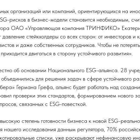
ных организаций или компаний, ориентирующихся на ино
 ESG-рисков в бизнес-модели становится необходимым, счи
ктора ОАО «Управляющая компания ТРИНФИКО» Екатери
давление стейкхолдеры со всех сторон: от инвесторов и к
вистов и даже собственных сотрудников. Чтобы не потерят
 приходится двигаться в сторону устойчивого развития».
вестно об основании Национального ESG-альянса. 28 учре
 объединились для решения задач в сфере устойчивого ра
бера» Германа Грефа, альянс будет работать над создан
равил проверки этих стандартов, формированием нового з
просов, связанных с ESG-повесткой.
высокую степень готовности бизнеса к новой ESG-реально
я нашего исследования данным регулятора, 70% российск
 котировальные списки, уже раскрывают нефинансовую и