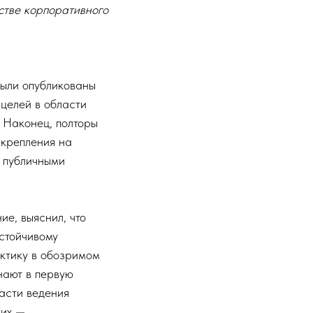
естве корпоративного
были опубликованы
целей в области
 Наконец, полторы
акрепления на
 публичными
ие, выяснил, что
устойчивому
актику в обозримом
нают в первую
асти ведения
них —