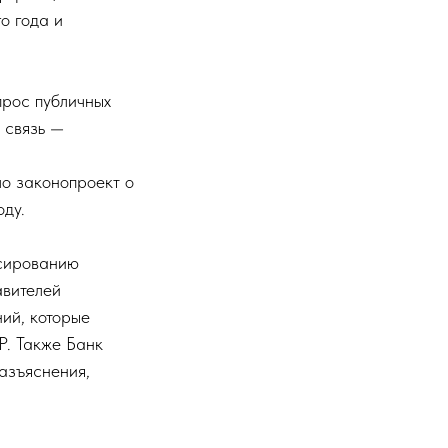
о года и
прос публичных
 связь —
ло законопроект о
оду.
нсированию
авителей
ий, которые
Р. Также Банк
азъяснения,