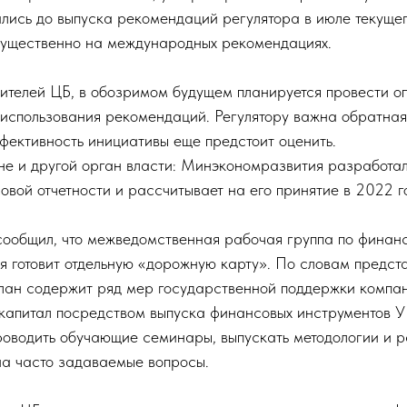
ались до выпуска рекомендаций регулятора в июле текущег
мущественно на международных рекомендациях.
ителей ЦБ, в обозримом будущем планируется провести о
 использования рекомендаций. Регулятору важна обратная
ффективность инициативы еще предстоит оценить.
оне и другой орган власти: Минэкономразвития разработа
вой отчетности и рассчитывает на его принятие в 2022 г
сообщил, что межведомственная рабочая группа по фина
я готовит отдельную «дорожную карту». По словам предст
план содержит ряд мер государственной поддержки компан
капитал посредством выпуска финансовых инструментов У
роводить обучающие семинары, выпускать методологии и р
 на часто задаваемые вопросы.