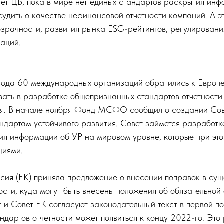
ает ЦБ, пока в мире нет единых стандартов раскрытия ин
судить о качестве нефинансовой отчетности компаний. А э
озрачности, развития рынка ESG-рейтингов, регулировани
аций.
 года 60 международных организаций обратились к Европ
вать в разработке общепризнанных стандартов отчетности
ия. В начале ноября Фонд МСФО сообщил о создании Сов
дартам устойчивого развития. Совет займется разработк
ия информации об УР на мировом уровне, которые при эт
циями.
сия (ЕК) приняла предложение о внесении поправок в су
ости, куда могут быть внесены положения об обязательной 
 и Совет ЕК согласуют законодательный текст в первой п
ндартов отчетности может появиться к концу 2022-го. Это