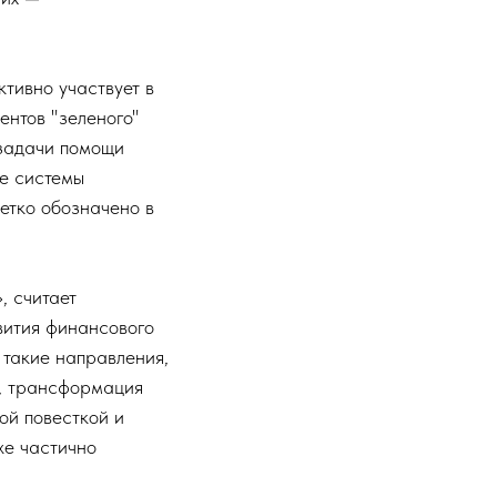
тивно участвует в
ентов "зеленого"
 задачи помощи
е системы
четко обозначено в
, считает
вития финансового
такие направления,
ц, трансформация
ой повесткой и
же частично