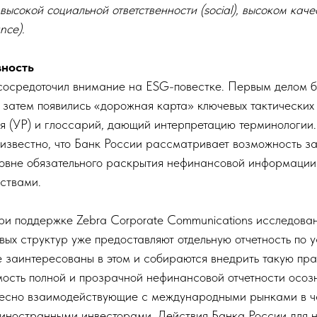
, высокой социальной ответственности (social), высоком кач
nce).
вность
сосредоточил внимание на ESG-повестке. Первым делом 
затем появились «дорожная карта» ключевых тактических 
ия (УР) и глоссарий, дающий интерпретацию терминологии.
 известно, что Банк России рассматривает возможность з
овне обязательного раскрытия нефинансовой информации
ствами.
ри поддержке Zebra Corporate Communications исследован
ых структур уже предоставляют отдельную отчетность по 
е заинтересованы в этом и собираются внедрить такую пр
ость полной и прозрачной нефинансовой отчетности осоз
тесно взаимодействующие с международными рынками в ч
 иностранными инвесторами. Действия Банка России для 