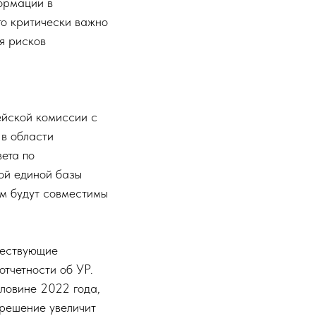
формации в
то критически важно
я рисков
ейской комиссии с
 в области
ета по
ой единой базы
ом будут совместимы
ществующие
отчетности об УР.
оловине 2022 года,
 решение увеличит