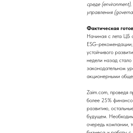
среде (environment)
управления (governa
Фактическая гото
Начиная с лета ЦБ 
ESG-рекомендации; 
устойчивого развит
недели назад стало
законодательном ур
акционерными обще
Zaim.com, проведя п
более 25% финансов
развитию, остальны
будущем. Необходим
очередь компании, 
бизнеса и работы с