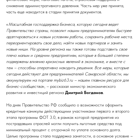
снижение административного давления. Часть мер уже принята,
часть еще находится в стадии принятия документов.
«
Масштабная господдержка бизнеса, которую сегодня ведет
Правительство страны, позволит нашим предпринимателям быстрее
адаптироваться к новым условиям работы, сохранить рабочие места,
переориентировать свое дело, найти новых партнеров и занять
новые ниши. На уровне региона мы также готовы подставить свое
плечо малым и средним предприятиям, которые в большей степени
подвержены влиянию кризисных явлений в экономике, и вместе с
тем – способны оперативно находить решения. Все меры, которые
сегодня действуют для предпринимателей Самарской области, мы
аккумулируем на портале mybiz63.ru – нашем главном ресурсе для
бизнес-сообщества
», – рассказал министр экономического
развития и инвестиций региона
Дмитрий Богданов
.
На днях Правительство РФ сообщило о возможности оформить
кредитные каникулы действующими участниками первого и второго
этапа программы ФОТ 3.0, в рамках которой предприятия из
пострадавших отраслей могли получить льготные средства под
минимальный процент с отсрочкой по уплате основного долга.
Целью программы стала поддержка занятости, а основное условие –