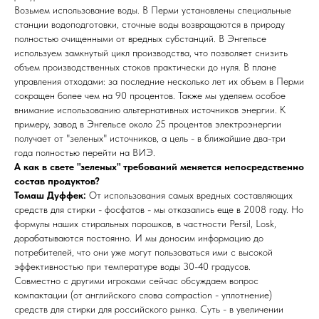
Возьмем использование воды. В Перми установлены специальные
станции водоподготовки, сточные воды возвращаются в природу
полностью очищенными от вредных субстанций. В Энгельсе
используем замкнутый цикл производства, что позволяет снизить
объем производственных стоков практически до нуля. В плане
управления отходами: за последние несколько лет их объем в Перми
сокращен более чем на 90 процентов. Также мы уделяем особое
внимание использованию альтернативных источников энергии. К
примеру, завод в Энгельсе около 25 процентов электроэнергии
получает от "зеленых" источников, а цель - в ближайшие два-три
года полностью перейти на ВИЭ.
А как в свете "зеленых" требований меняется непосредственно
состав продуктов?
Томаш Дуффек:
От использования самых вредных составляющих
средств для стирки - фосфатов - мы отказались еще в 2008 году. Но
формулы наших стиральных порошков, в частности Persil, Losk,
дорабатываются постоянно. И мы доносим информацию до
потребителей, что они уже могут пользоваться ими с высокой
эффективностью при температуре воды 30-40 градусов.
Совместно с другими игроками сейчас обсуждаем вопрос
компактации (от английского слова compaction - уплотнение)
средств для стирки для российского рынка. Суть - в увеличении