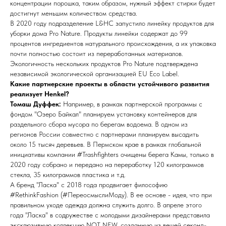
концентрации порошка, таким образом, нужный эффект стирки будет
достигнут меньшим количеством средства.
В 2020 году подразделение L&HC запустило линейку продуктов для
уборки дома Pro Nature. Продукты линейки содержат до 99
процентов ингредиентов натурального происхождения, а их упаковка
почти полностью состоит из переработанных материалов.
Экологичность нескольких продуктов Pro Nature подтверждена
независимой экологической организацией EU Eco Label.
Какие партнерские проекты в области устойчивого развития
реализует Henkel?
Томаш Дуффек:
Например, в рамках партнерской программы с
фондом "Озеро Байкал" планируем установку контейнеров для
раздельного сбора мусора по берегам водоема. В одном из
регионов России совместно с партнерами планируем высадить
около 15 тысяч деревьев. В Пермском крае в рамках глобальной
инициативы компании #Trashfighters очищены берега Камы, только в
2020 году собрано и передано на переработку 120 килограммов
стекла, 35 килограммов пластика и т.д.
А бренд "Ласка" с 2018 года продвигает философию
#RethinkFashion (#ПереосмыслиМоду). В ее основе - идея, что при
правильном уходе одежда должна служить долго. В апреле этого
года "Ласка" в содружестве с молодыми дизайнерами представила
эксклюзивную коллекцию NOT NEW, созданную из вещей секонд-