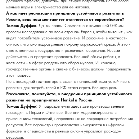
должного эффекта, допустим, при стирке потребитель использовал
меньше воды и электричества для ее нагрева.
А как идет реализация принципов устойчивого развития в
России, ведь наш менталитет отличается от европейского?
Томаш Дуффек:
Да, вы правы. Совместно с компанией GfK мы
провели исследование по всем странам Европы, чтобы выяснить, как
видят потребители устойчивое развитие. И россияне, в частности,
считают, что оно подразумевает охрану окружающей среды. А это -
ответственность государства и различных госорганов. России
действительно предстоит проделать большой объем работы, в
частности - в сфере раздельного сбора мусора. И, конечно,
государственные органы в связке с бизнесом должны поддерживать
этот процесс.
Но в последний год-полтора в связи с пандемией тема устойчивого
развития для потребителей в РФ стала играть большую роль.
Расскажите, пожалуйста, о внедрении принципов устойчивого
развития на предприятиях Henkel в России.
Томаш Дуффек:
У подразделения здесь две производственные
площадки: в Перми и Энгельсе. Все они модернизированы с
применением технологий, направленных на сокращение потребления
ресурсов. Все параметры производства измеряются в цифровом
формате, и специалисты в режиме онлайн управляют расходом
ресурсов.