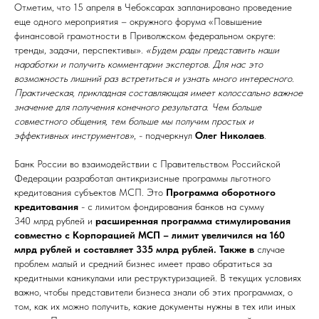
Отметим, что 15 апреля в Чебоксарах запланировано проведение
еще одного мероприятия – окружного форума «Повышение
финансовой грамотности в Приволжском федеральном округе:
тренды, задачи, перспективы».
«Будем рады представить наши
наработки и получить комментарии экспертов. Для нас это
возможность лишний раз встретиться и узнать много интересного.
Практическая, прикладная составляющая имеет колоссально важное
значение для получения конечного результата. Чем больше
совместного общения, тем больше мы получим простых и
эффективных инструментов»
, - подчеркнул
Олег Николаев
.
Банк России во взаимодействии с Правительством Российской
Федерации разработал антикризисные программы льготного
кредитования субъектов МСП. Это
Программа оборотного
кредитования
- с лимитом фондирования банков на сумму
340 млрд рублей и
расширенная программа стимулирования
совместно с Корпорацией МСП – лимит увеличился на 160
млрд рублей и составляет 335 млрд рублей. Также в
случае
проблем малый и средний бизнес имеет право обратиться за
кредитными каникулами или реструктуризацией. В текущих условиях
важно, чтобы представители бизнеса знали об этих программах, о
том, как их можно получить, какие документы нужны в тех или иных