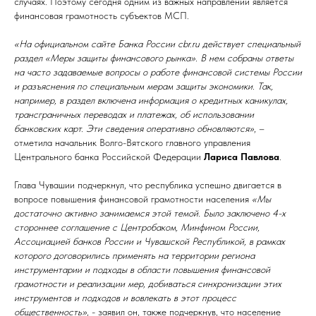
случаях. Поэтому сегодня одним из важных направлений является
финансовая грамотность субъектов МСП.
«На официальном сайте Банка России cbr.ru действует специальный
раздел «Меры защиты финансового рынка». В нем собраны ответы
на часто задаваемые вопросы о работе финансовой системы России
и разъяснения по специальным мерам защиты экономики. Так,
например, в раздел включена информация о кредитных каникулах,
трансграничных переводах и платежах, об использовании
банковских карт. Эти сведения оперативно обновляются»
, –
отметила начальник Волго-Вятского главного управления
Центрального банка Российской Федерации
Лариса Павлова
.
Глава Чувашии подчеркнул, что республика успешно двигается в
вопросе повышения финансовой грамотности населения
«Мы
достаточно активно занимаемся этой темой. Было заключено 4-х
стороннее соглашение с Центробаком, Минфином России,
Ассоциацией банков России и Чувашской Республикой, в рамках
которого договорились применять на территории региона
инструментарии и подходы в области повышения финансовой
грамотности и реализации мер, добиваться синхронизации этих
инструментов и подходов и вовлекать в этот процесс
общественность»,
- заявил он, также подчеркнув, что население