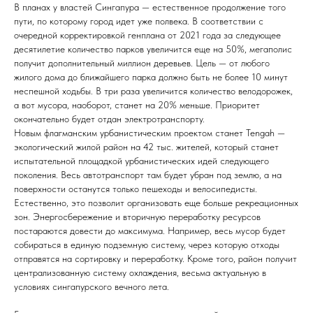
В планах у властей Сингапура — естественное продолжение того
пути, по которому город идет уже полвека. В соответствии с
очередной корректировкой генплана от 2021 года за следующее
десятилетие количество парков увеличится еще на 50%, мегаполис
получит дополнительный миллион деревьев. Цель — от любого
жилого дома до ближайшего парка должно быть не более 10 минут
неспешной ходьбы. В три раза увеличится количество велодорожек,
а вот мусора, наоборот, станет на 20% меньше. Приоритет
окончательно будет отдан электротранспорту.
Новым флагманским урбанистическим проектом станет Tengah —
экологический жилой район на 42 тыс. жителей, который станет
испытательной площадкой урбанистических идей следующего
поколения. Весь автотранспорт там будет убран под землю, а на
поверхности останутся только пешеходы и велосипедисты.
Естественно, это позволит организовать еще больше рекреационных
зон. Энергосбережение и вторичную переработку ресурсов
постараются довести до максимума. Например, весь мусор будет
собираться в единую подземную систему, через которую отходы
отправятся на сортировку и переработку. Кроме того, район получит
централизованную систему охлаждения, весьма актуальную в
условиях сингапурского вечного лета.