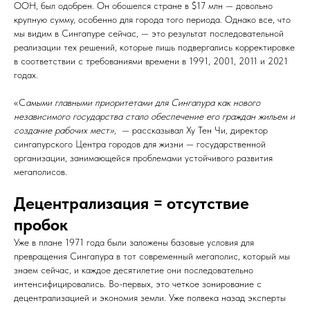
ООН, был одобрен. Он обошелся стране в $17 млн — довольно
крупную сумму, особенно для города того периода. Однако все, что
мы видим в Сингапуре сейчас, — это результат последовательной
реализации тех решений, которые лишь подвергались корректировке
в соответствии с требованиями времени в 1991, 2001, 2011 и 2021
годах.
«С
амыми главными приоритетами для Сингапура как нового
независимого государства стало обеспечение его граждан жильем и
создание рабочих мест»,
— рассказывал Ху Тен Чи, директор
сингапурского Центра городов для жизни — государственной
организации, занимающейся проблемами устойчивого развития
мегаполисов.
Де
централизация = отсутствие
пробок
Уже в плане 1971 года были заложены базовые условия для
превращения Сингапура в тот современный мегаполис, который мы
знаем сейчас, и каждое десятилетие они последовательно
интенсифицировались. Во-первых, это четкое зонирование с
децентрализацией и экономия земли. Уже полвека назад эксперты