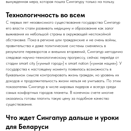
вынужденная мера, которая пошла Сингапуру только на пользу.
Технол
огичность во всем
С первых лет независимого существования государства Сингапур
его власти стали развивать медицину и образование как залог
выживания их небольшой страны в окружающей неспокойной
обстановке. Пока в регионе шли гражданские и не очень войны,
правительства и даже политические системы сменялись в
результате переворотов и внешних вторжений, Сингапур методично
следовал научно-технологическому прогрессу, сейчас перейдя от
стадии smart city («умный город») к smart nation («умная нация»). У
государства к настоящему моменту появилась возможность в
буквальном смысле контролировать жизнь граждан, но уровень их
доходов и продолжительность жизни нельзя не учитывать. По этим
показателям Сингапур в числе мировых лидеров и всегда среди
самых комфортных городов планеты. В конечном счете многие
оказались готовы платить такую цену за подобное качество
существования.
Что жде
т Сингапур дальше и уроки
для Беларуси