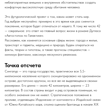
неблагоприятных внешних и внутренних обстоятельствах создать
комфортную высокоплотную среду обитания человека.
Это футурологический проект о том, каким может стать мир.
Год выбран неслучайно: примерно в это время как раз сменится
поколение, которое будет отличаться от нашего. К тому же число 42
— сакральное: это ответ на главный вопрос жизни в романе Дугласа
«Автостопом по Галактике».
Расскажем, как изменятся основные сферы жизни: города и жилье,
транспорт и гаджеты, медицина и природа, будем опираться на
факты, теории и гипотезы, а также прогнозы специалистов —
минимум фантазии, максимум нескучного реализма.
Точка отсчета
Сингапур — это город-государство, практически все 5,5-
миллионное население которого сконцентрировано на одноименном
острове, достаточно крупном, но все же не выделяющемся своими
размерами. Его длина — около 42 километров, ширина — 23
километра. В состав страны входит и ряд островков поменьше, но
особого значения они не имеют. Стратегическое положение в
проливе, отделяющем Индонезию от континента и Индийский океан
от Южно-Китайского моря, сполна оценили британцы в начале XIX