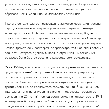
угроза его поглощения соседними странами, росла безработица,
остров заполнялся трущобами, земли не хватало, ситуация с
образованием и медициной складывалась печальная.
Про его феноменальное превращение за исторически минимальный
период в «азиатского тигра» и роль в этом первого премьер-
министра страны Ли Куана Ю написаны десятки книг. В данном
случае нас интересует урбанистическая трансформация Сингапура
как города, а вот в данном процессе стратегическую роль сыграло
четкое, грамотное и долгосрочное градостроительное планирование,
важность которого в условиях крайне ограниченных земельных
ресурсов была быстро осознана руководством государства.
Уже в 1967-м, всего через два года после обретения независимости,
градостроительный департамент Сингапура начал разработку
генплана его развития. Важно отметить, что для этого местные
чиновники были готовы привлекать международных экспертов и
тратить большие по меркам того времени деньги. В конце концов
тщательный анализ ситуации в стране и подготовка проекта ее
эволюции на 20-летний период растянулись на четыре года. В 1971-
м генеральный план развития Сингапура, над которым работали 100
специалистов, включая работников соответствующих организаций