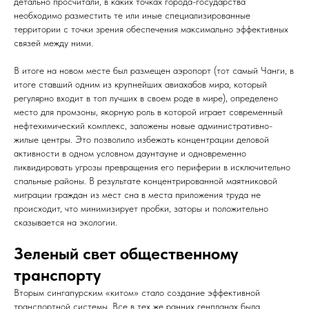
детально просчитали, в каких точках города-государства
необходимо разместить те или иные специализированные
территории с точки зрения обеспечения максимально эффективных
связей между ними.
В итоге на новом месте был размещен аэропорт (тот самый Чанги, в
итоге ставший одним из крупнейших авиахабов мира, который
регулярно входит в топ лучших в своем роде в мире), определено
место для промзоны, якорную роль в которой играет современный
нефтехимический комплекс, заложены новые административно-
жилые центры. Это позволило избежать концентрации деловой
активности в одном условном даунтауне и одновременно
ликвидировать угрозы превращения его периферии в исключительно
спальные районы. В результате концентрированной маятниковой
миграции граждан из мест сна в места приложения труда не
происходит, что минимизирует пробки, заторы и положительно
сказывается на экологии.
Зеле
ный свет общественному
транспорту
Вторым сингапурским «китом» стало создание эффективной
транспортной системы. Все в тех же ранних генпланах была