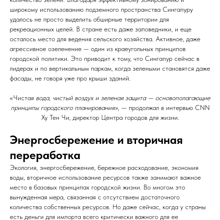
широкому использованию подземного пространства Сингапуру
удалось не просто выделить обширные территории для
рекреационных целей. В стране есть даже заповедники, и еще
осталось место для ведения сельского хозяйства. Активное, даже
агрессивное озеленение — один из краеугольных принципов
городской политики. Это приводит к тому, что Сингапур сейчас в
лидерах и по вертикальным паркам, когда зелеными становятся даже
фасады, не говоря уже про крыши зданий.
«Чистая
вода, чистый воздух и зеленая защита — основополагающие
принципы городского планирования»,
— продолжал в интервью CNN
Ху Тен Чи, директор Центра городов для жизни.
Энергосб
ережение и вторичная
переработка
Экология, энергосбережение, бережное расходование, экономия
воды, вторичное использование ресурсов также занимают важное
место в базовых принципах городской жизни. Во многом это
вынужденная мера, связанная с отсутствием достаточного
количества собственных ресурсов. Но даже сейчас, когда у страны
есть деньги для импорта всего критически важного для ее