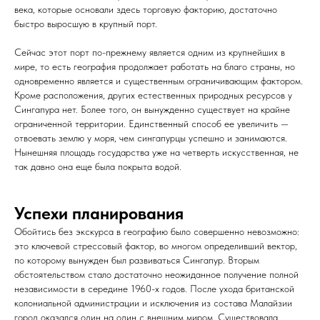
века, которые основали здесь торговую факторию, достаточно
быстро выросшую в крупный порт.
Сейчас этот порт по-прежнему является одним из крупнейших в
мире, то есть география продолжает работать на благо страны, но
одновременно является и существенным ограничивающим фактором.
Кроме расположения, других естественных природных ресурсов у
Сингапура нет. Более того, он вынужденно существует на крайне
ограниченной территории. Единственный способ ее увеличить —
отвоевать землю у моря, чем сингапурцы успешно и занимаются.
Нынешняя площадь государства уже на четверть искусственная, не
так давно она еще была покрыта водой.
Успехи планирования
Обойтись без экскурса в географию было совершенно невозможно:
это ключевой стрессовый фактор, во многом определивший вектор,
по которому вынужден был развиваться Сингапур. Вторым
обстоятельством стало достаточно неожиданное получение полной
независимости в середине 1960-х годов. После ухода британской
колониальной администрации и исключения из состава Малайзии
город оказался один на один с внешним миром. Существовала