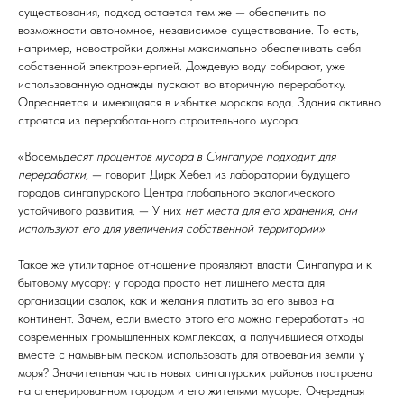
существования, подход остается тем же — обеспечить по
возможности автономное, независимое существование. То есть,
например, новостройки должны максимально обеспечивать себя
собственной электроэнергией. Дождевую воду собирают, уже
использованную однажды пускают во вторичную переработку.
Опресняется и имеющаяся в избытке морская вода. Здания активно
строятся из переработанного строительного мусора.
«Восемьд
есят процентов мусора в Сингапуре подходит для
переработки,
— говорит Дирк Хебел из лаборатории будущего
городов сингапурского Центра глобального экологического
устойчивого развития. — У них
нет места для его хранения, они
используют его для увеличения собственной территории».
Такое же утилитарное отношение проявляют власти Сингапура и к
бытовому мусору: у города просто нет лишнего места для
организации свалок, как и желания платить за его вывоз на
континент. Зачем, если вместо этого его можно переработать на
современных промышленных комплексах, а получившиеся отходы
вместе с намывным песком использовать для отвоевания земли у
моря? Значительная часть новых сингапурских районов построена
на сгенерированном городом и его жителями мусоре. Очередная