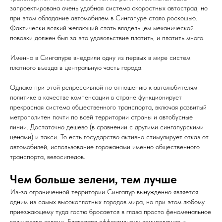
запроектирована очень удобная система скоростных автострад, но
при этом обладание автомобилем в Сингапуре стало роскошью.
Фактически всякий желающий стать владельцем механической
повозки должен был за это удовольствие платить, и платить много.
Именно в Сингапуре внедрили одну из первых в мире систем
платного въезда в центральную часть города.
Однако при этой репрессивной по отношению к автолюбителям
политике в качестве компенсации в стране функционирует
прекрасная система общественного транспорта, включая развитый
метрополитен почти по всей территории страны и автобусные
линии. Достаточно дешево (в сравнении с другими сингапурскими
ценами) и такси. То есть государство активно стимулирует отказ от
автомобилей, использование горожанами именно общественного
транспорта, велосипедов.
Чем бол
ьше зелени, тем лучше
Из-за ограниченной территории Сингапур вынужденно является
одним из самых высокоплотных городов мира, но при этом любому
приезжающему туда гостю бросается в глаза просто феноменальное
количество зелени. Благодаря эффективному зонированию и