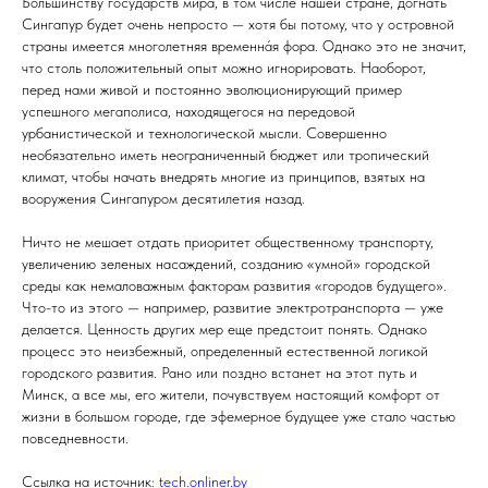
Большинству государств мира, в том числе нашей стране, догнать
Сингапур будет очень непросто — хотя бы потому, что у островной
страны имеется многолетняя временна́я фора. Однако это не значит,
что столь положительный опыт можно игнорировать. Наоборот,
перед нами живой и постоянно эволюционирующий пример
успешного мегаполиса, находящегося на передовой
урбанистической и технологической мысли. Совершенно
необязательно иметь неограниченный бюджет или тропический
климат, чтобы начать внедрять многие из принципов, взятых на
вооружения Сингапуром десятилетия назад.
Ничто не мешает отдать приоритет общественному транспорту,
увеличению зеленых насаждений, созданию «умной» городской
среды как немаловажным факторам развития «городов будущего».
Что-то из этого — например, развитие электротранспорта — уже
делается. Ценность других мер еще предстоит понять. Однако
процесс это неизбежный, определенный естественной логикой
городского развития. Рано или поздно встанет на этот путь и
Минск, а все мы, его жители, почувствуем настоящий комфорт от
жизни в большом городе, где эфемерное будущее уже стало частью
повседневности.
Ссылка на источник:
tech.onliner.by