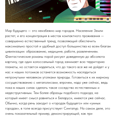
Мир будущего — это неизбежно мир городов. Население Земли
растет, и его концентрация в местах компактного проживания —
совершенно естественный тренд, позволяющий обеспечить
максимально простой и удобный доступ большинства ко всем благам
цивилизации: образованию, медицине, работе, развлечениям.
Фантастические романы порой рисуют доведенную до абсолюта
картину, где один колоссальный город занимает всю территорию
планеты, но остается надеяться, что до такого все же не дойдет и у
нас и наших потомков останется возможность насладиться
нетронутыми человеком уголками природы. Готовиться к их мирному
сосуществованию с мегаполисами, впрочем, надо уже сейчас, ведь
пока в наших силах сделать такое соседство естественным и
недеструктивным. Тем более образцы подобного подхода, на
который имеет смысл равняться и Беларуси, имеются уже сейчас.
Обычно, когда речь заходит о «городах будущего» или «умных
городах», в топе всегда присутствует Сингапур. На самом деле, это
очень показательный пример, демонстрирующий, как при