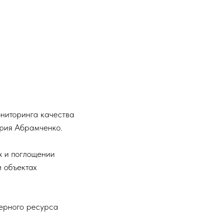
ониторинга качества
ория Абрамченко.
х и поглощении
и объектах
ерного ресурса