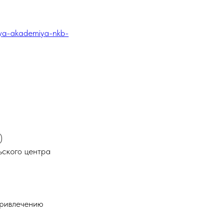
yaya-akademiya-nkb-
)
ьского центра
привлечению