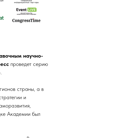
авочным научно-
есс
проведет серию
.
гионов страны, а в
стратегии и
саморазвития,
дке Академии был