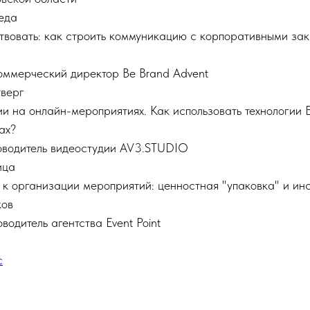
еда
твовать: как строить коммуникацию с корпоративными зак
оммерческий директор Be Brand Advent
верг
и на онлайн-мероприятиях. Как использовать технологии E
ах?
оводитель видеостудии AV3.STUDIO
ица
 к организации мероприятий: ценностная "упаковка" и ин
ков
одитель агентства Event Point
с