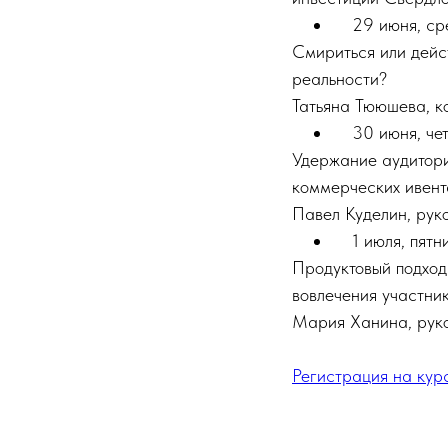
29 июня, ср
Смириться или дейс
реальности?
Татьяна Тююшева, к
30 июня, чет
Удержание аудитори
коммерческих ивент
Павел Куделин, рук
1 июля, пятн
Продуктовый подход
вовлечения участни
Мария Ханина, руков
Регистрация на кур