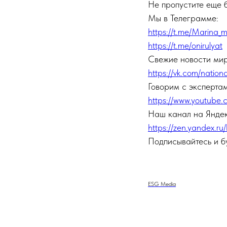
Не пропустите еще 
Мы в Телеграмме:
https://t.me/Marina_
https://t.me/onirulyat
Свежие новости мир
https://vk.com/nation
Говорим с экспертам
https://www.youtub
Наш канал на Янде
https://zen.yandex.r
Подписывайтесь и бу
ESG Media