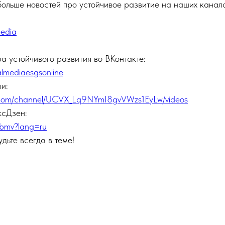
больше новостей про устойчивое развитие на наших канала
media
а устойчивого развития во ВКонтакте:
almediaesgsonline
и:
e.com/channel/UCVX_Lq9NYmI8gvVWzs1EyLw/videos
ксДзен:
u/bmv?lang=ru
дьте всегда в теме!