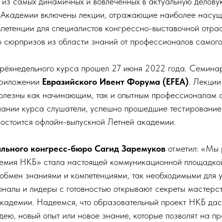
из самых динамичных и вовлеченных в актуальную деловую
н Академии включены лекции, отражающие наиболее насущ
петенции для специалистов конгрессно-выставочной отрас
о сюрпризов из области знаний от профессионалов самого
трёхнедельного курса прошел 27 июня 2022 года. Семина
приложении
Евразийского Ивент Форума
(EFEA)
. Лекции
полезны как начинающим, так и опытным профессионалам 
чании курса слушатели, успешно прошедшие тестирование,
состоится офлайн-выпускной Летней академии.
льного конгресс-бюро Сагид Заремуков
отметил: «Мы р
емия НКБ» стала настоящей коммуникационной площадкой
 обмен знаниями и компетенциями, так необходимыми для 
налы и лидеры с готовностью открывают секреты мастерст
Академии. Надеемся, что образовательный проект НКБ да
ею, новый опыт или новое знание, которые позволят на п