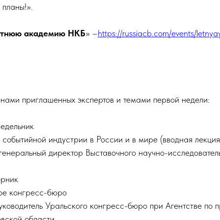
планы!».
тнюю академию НКБ
» –
https://russiacb.com/events/letn
нами приглашенных экспертов и темами первой недели:
едельник
событийной индустрии в России и в мире (вводная лекция
генеральный директор Выставочного научно-исследовател
рник
ое конгресс-бюро
уководитель Уральского конгресс-бюро при Агентстве по 
вской области