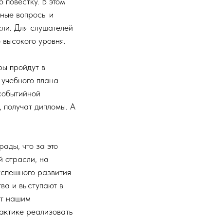
 повестку. В этом
ные вопросы и
ли. Для слушателей
 высокого уровня.
ры пройдут в
 учебного плана
событийной
 получат дипломы. А
ады, что за это
 отрасли, на
успешного развития
ва и выступают в
ст нашим
рактике реализовать