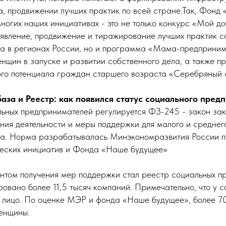
а, продвижении лучших практик по всей стране.Так, Фонд
ногих наших инициативах - это не только конкурс «Мой д
явление, продвижение и тиражирование лучших практик с
а в регионах России, но и программа «Мама-предприним
щин в запуске и развитии собственного дела, а также п
го потенциала граждан старшего возраста «Серебряный с
аза и Реестр: как появился статус социального пред
льных предпринимателей регулируется ФЗ-245 - закон зак
ния деятельности и меры поддержки для малого и среднег
ва. Норма разрабатывалась Минэкономразвития России п
ческих инициатив и Фонда «Наше будущее»
том получения мер поддержки стал реестр социальных пр
овано более 11,5 тысяч компаний. Примечательно, что у 
 лицо. По оценке МЭР и фонда «Наше будущее», более 7
енщины.