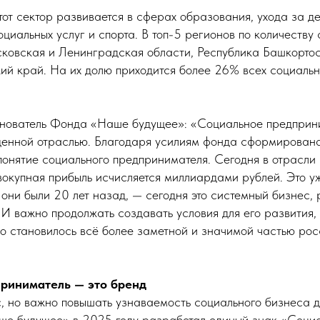
от сектор развивается в сферах образования, ухода за де
циальных услуг и спорта. В топ-5 регионов по количеству
сковская и Ленинградская области, Республика Башкорто
ий край. На их долю приходится более 26% всех социаль
снователь Фонда «Наше будущее»: «Социальное предприн
ценной отраслью. Благодаря усилиям фонда сформирован
понятие социального предпринимателя. Сегодня в отрасли
овокупная прибыль исчисляется миллиардами рублей. Это у
 они были 20 лет назад, — сегодня это системный бизнес
 И важно продолжать создавать условия для его развития,
о становилось всё более заметной и значимой частью ро
риниматель — это бренд
, но важно повышать узнаваемость социального бизнеса д
ше будущее» в 2025 году разработал единый знак «Соци