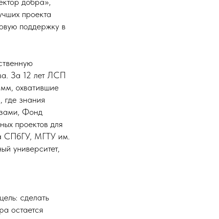
ектор добра»,
учших проекта
совую поддержку в
ственную
а. За 12 лет ЛСП
амм, охватившие
, где знания
узами, Фонд
ных проектов для
а СПбГУ, МГТУ им.
ый университет,
цель: сделать
ра остается