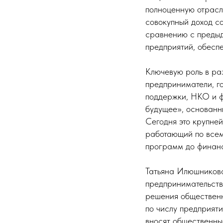
полноценную отрасл
совокупный доход с
сравнению с предыд
предприятий, обесп
Ключевую роль в раз
предприниматели, г
поддержки, НКО и ф
будущее», основанн
Сегодня это крупне
работающий по всем
программ до финанс
Татьяна Илюшникова
предпринимательств
решения общественн
по числу предприяти
вносят общественны