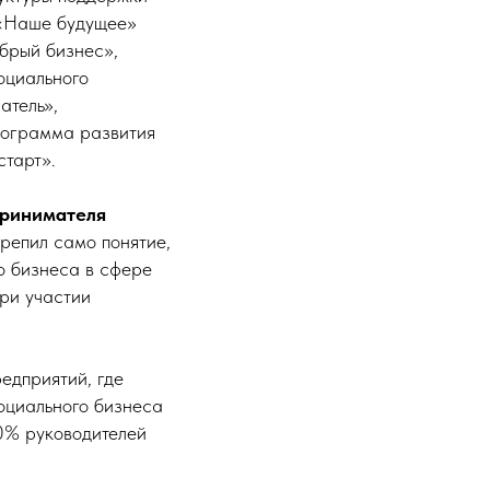
 «Наше будущее»
обрый бизнес»,
оциального
атель»,
рограмма развития
тарт».
принимателя
репил само понятие,
о бизнеса в сфере
ри участии
едприятий, где
социального бизнеса
0% руководителей