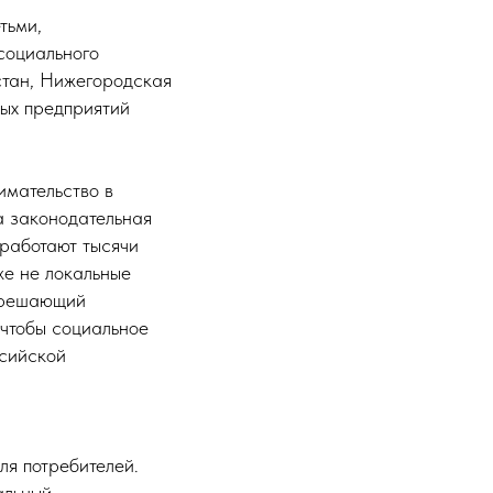
тьми,
 социального
стан, Нижегородская
ных предприятий
имательство в
а законодательная
 работают тысячи
же не локальные
, решающий
 чтобы социальное
ссийской
ля потребителей.
альный