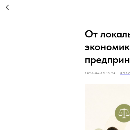
От локал
экономик
предприн
2026-06-29 15:24
НОВ