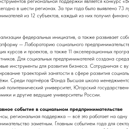
нструментов региональной поддержки является конкурс «В
егодно в шести регионах. За три года было выявлено 73 л
нимателей из 12 субъектов, каждый из них получил финан
еализации федеральных инициатив, а также развивает соб
атформу — Лабораторию социального предпринимательств
их курсов и проектов, а также 11 акселерационных прогр
стников. Для социальных предпринимателей создана среда
овые инструменты для развития бизнеса. Сотрудничая с в
рование траекторий занятости в сфере развития социаль
дёжи. Среди партнёров Фонда Высшая школа менеджмент
кий политехнический университет, Югорский государственн
мики и другие ведущие университеты России.
лавное событие в социальном предпринимательстве
сы, региональная поддержка — всё это работает на одну 
нимательство заметным. Главным событием года для секто