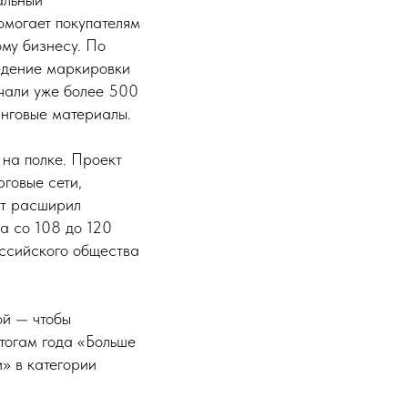
омогает покупателям
ому бизнесу. По
едение маркировки
ачали уже более 500
инговые материалы.
на полке. Проект
рговые сети,
кт расширил
а со 108 до 120
оссийского общества
ой — чтобы
тогам года «Больше
» в категории