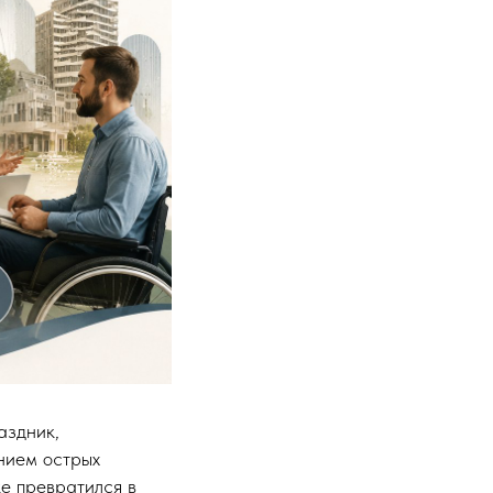
аздник,
нием острых
же превратился в