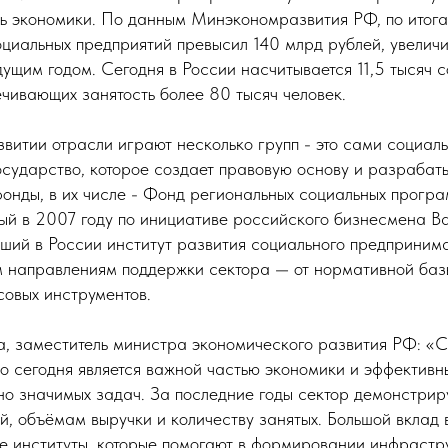
ь экономики. По данным Минэкономразвития РФ, по итог
оциальных предприятий превысил 140 млрд рублей, увелич
ущим годом. Сегодня в России насчитывается 11,5 тысяч 
ечивающих занятость более 80 тысяч человек.
витии отрасли играют несколько групп - это сами социал
осударство, которое создает правовую основу и разрабат
онды, в их числе - Фонд региональных социальных прог
ый в 2007 году по инициативе российского бизнесмена Ва
йший в России институт развития социального предпринима
 направлениям поддержки сектора — от нормативной баз
овых инструментов.
, заместитель министра экономического развития РФ: «
о сегодня является важной частью экономики и эффектив
о значимых задач. За последние годы сектор демонстриру
й, объёмам выручки и количеству занятых. Большой вклад 
е институты, которые помогают в формировании инфрастр