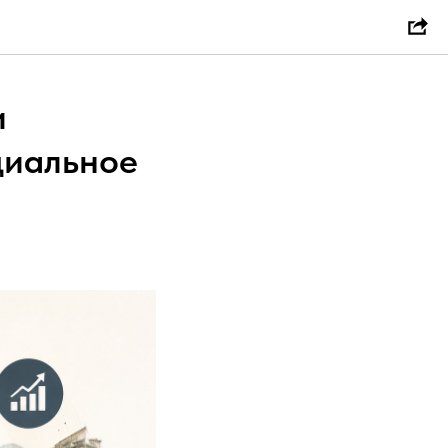
и
циальное