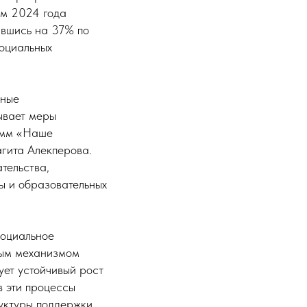
ам 2024 года
ившись на 37% по
социальных
ьные
ывает меры
рамм «Наше
гита Алекперова.
тельства,
ы и образовательных
Социальное
ным механизмом
ет устойчивый рост
в эти процессы
уктуры поддержки