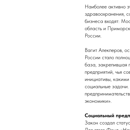
Наиболее активно эт
здравоохранения, со
бизнеса входят: Мо
область и Приморск
России.
Вагит Алекперов, о
России стало полно
база, закрепившая 
предприятий, чья с
инициативы, какими
социальные задачи.
предпринимательств
экономики».
Социальный предп
Закон создал статус
Для этого Фонд «На