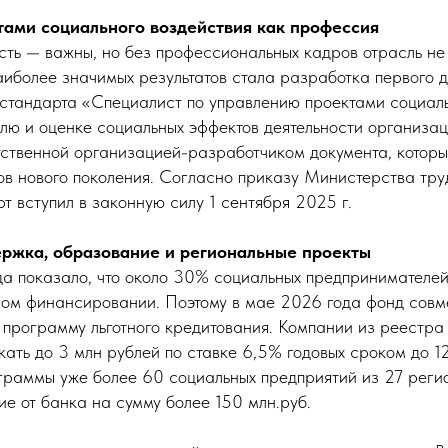
тами социального воздействия как профессия
сть — важны, но без профессиональных кадров отрасль не
аиболее значимых результатов стала разработка первого д
стандарта «Специалист по управлению проектами социаль
олю и оценке социальных эффектов деятельности организа
тственной организацией-разработчиком документа, котор
ров нового поколения. Согласно приказу Министерства тру
 вступил в законную силу 1 сентября 2025 г.
ржка, образование и региональные проекты
 показало, что около 30% социальных предпринимателе
ном финансировании. Поэтому в мае 2026 года фонд совм
 программу льготного кредитования. Компании из реестра
ать до 3 млн рублей по ставке 6,5% годовых сроком до 1
граммы уже более 60 социальных предприятий из 27 реги
е от банка на сумму более 150 млн.руб.