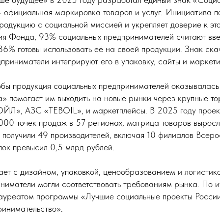
 официальная маркировка товаров и услуг. Инициатива п
родукцию с социальной миссией и укрепляет доверие к эт
ия Фонда, 93% социальных предпринимателей считают вв
86% готовы использовать её на своей продукции. Знак ск
дприниматели интегрируют его в упаковку, сайты и маркет
обы продукция социальных предпринимателей оказывалась 
» помогает им выходить на новые рынки через крупные то
ЙЛ», АЗС «TEBOIL», и маркетплейсы. В 2025 году прое
000 точек продаж в 57 регионах, матрица товаров выросл
 получили 49 производителей, включая 10 филиалов Всер
пок превысил 0,5 млрд рублей.
ает с дизайном, упаковкой, ценообразованием и логистик
ниматели могли соответствовать требованиям рынка. По и
лауреатом программы «Лучшие социальные проекты России
инимательство».