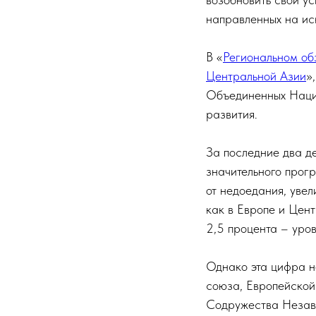
направленных на ис
В «
Региональном об
Центральной Азии
»
Объединенных Наций
развития.
За последние два д
значительного прог
от недоедания, увел
как в Европе и Цен
2,5 процента – уров
Однако эта цифра не
союза, Европейской
Содружества Независ