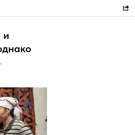
 и
однако
ь