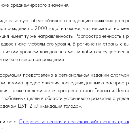
ниже среднемирового значения.
детельствуют об устойчивости тенденции снижения расп
при рождении с 2000 года, и похоже, что, несмотря на ме
нция имеет ту же направленность. Распространенность в р
 вдвое ниже глобального уровня. В регионе ни страны с 
 с низким уровнем доходов не смогли добиться существенн
 низкого веса при рождении.
нформация представлена в региональном издании флагма
ором помимо предоставления последних данных о распрост
ания, также отслеживается прогресс стран Европы и Цент
 глобальных целей в области устойчивого развития с удел
адачам ЦУР 2 «Ликвидация голода».
 и фото:
Продовольственная и сельскохозяйственная орга