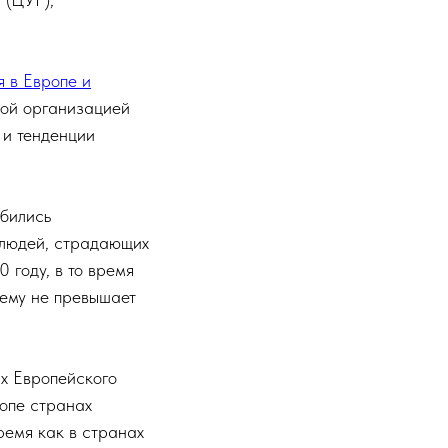
 в Европе и
ной организацией
 и тенденции
обились
 людей, страдающих
 году, в то время
нему не превышает
ах Европейского
опе странах
ремя как в странах