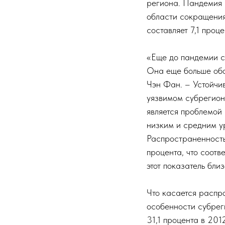
региона. Пандемия 
области сокращения 
составляет 7,1 проц
«Еще до пандемии с
Она еще больше обо
Чэн Фан. – Устойчи
уязвимом субрегион
является проблемой 
низким и средним у
Распространенность
процента, что соотв
этот показатель бли
Что касается распро
особенности субрег
31,1 процента в 201