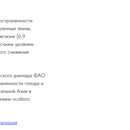
ространенности
дленные темпы,
егионе (6,9
высоким уровнем
ого снижения
нского доклада ФАО
раненности голода и
ральной Азии в
ением особого
низация