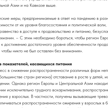
льной Азии и на Кавказе выше.
еские меры, предпринимаемые в ответ на пандемию в разн
имости от их уровня благосостояния и политической воли,
авенство в доступе к продовольствию и питанию, безуслов
хманин. – С этим необходимо бороться, чтобы регион Евр
я к достижению достаточного уровня обеспеченности прод
и чтобы никто не был оставлен без внимания».
з показателей, касающихся питания
ресс в снижении распространенности различных форм не
 большинстве стран региона) отставание в росте у детей, и
дении. Однако регион Европы и Центральной Азии находи
нии исключительно грудного вскармливания, распростран
ения у взрослых. В частности, получены вызывающие трев
личиваться распространенности ожирения у взрослых в б