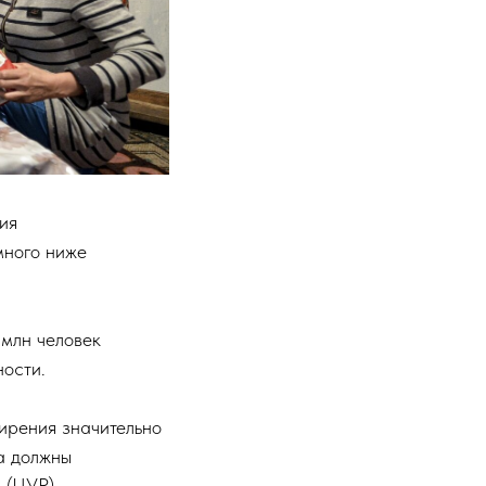
ия
много ниже
млн человек
ности.
жирения значительно
а должны
 (ЦУР),