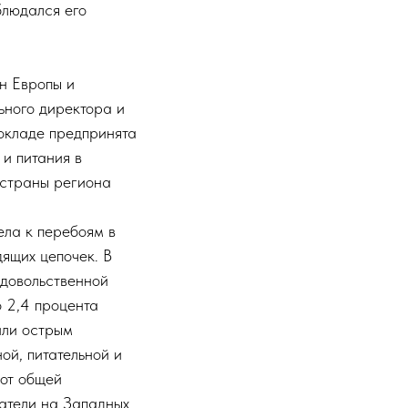
блюдался его
н Европы и
ьного директора и
окладе предпринята
 и питания в
 страны региона
ела к перебоям в
дящих цепочек. В
одовольственной
о 2,4 процента
или острым
ой, питательной и
 от общей
затели на Западных