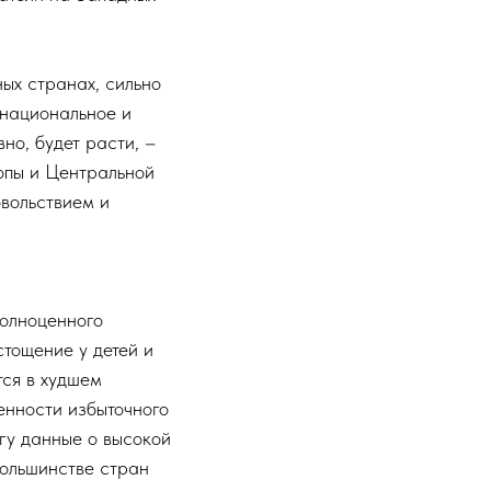
ых странах, сильно
 национальное и
но, будет расти, –
опы и Центральной
овольствием и
полноценного
стощение у детей и
тся в худшем
енности избыточного
огу данные о высокой
ольшинстве стран