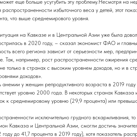
может еще больше усугубить эту проблему.Несмотря на не
распространенности избыточного веса у детей, этот пока
ента, что выше среднемирового уровня.
итуация на Кавказе и в Центральной Азии уже была довол
стрилась в 2020 году, – сказал экономист ФАО и главны
вость всего региона зависит от серьезности мер, предпри
е. Так, например, рост распространенности ожирения ср
не только в странах с высоким уровнем доходов, но и в с
ровнями доходов».
 анемии у женщин репродуктивного возраста в 2019 году 
етствует уровню 2000 года. В некоторых странах Кавказа
зок к среднемировому уровню (29,9 процента) или превыша
страненности исключительно грудного вскармливания, то 
ион Кавказа и Центральной Азии, смогли достичь значите
2 году до 41,7 процента в 2019 году), хотя показатель рас