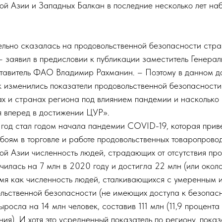
ой Азии и Западных Балкан в последние несколько лет на
льно сказалась на продовольственной безопасности стра
– заявил в предисловии к публикации заместитель Генерал
тавитель ФАО Владимир Рахманин. – Поэтому в данном д
к изменились показатели продовольственной безопасности
ах и странах региона под влиянием пандемии и насколько
я вперед в достижении ЦУР».
год стал годом начала пандемии COVID-19, которая прив
боям в торговле и работе продовольственных товаропрово
ой Азии численность людей, страдающих от отсутствия пр
чилась на 7 млн в 2020 году и достигла 22 млн (или окол
ремя как численность людей, сталкивающихся с умеренным 
льственной безопасности (не имеющих доступа к безопасн
ыросла на 14 млн человек, составив 111 млн (11,9 процента
ия). И хотя это усредненный показатель по региону, пока