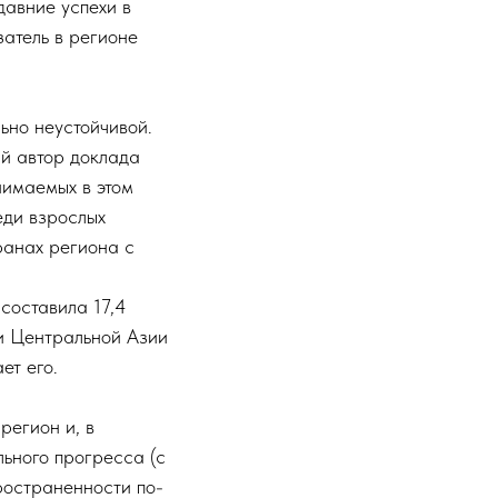
давние успехи в
затель в регионе
ьно неустойчивой.
й автор доклада
нимаемых в этом
еди взрослых
транах региона с
составила 17,4
 и Центральной Азии
ет его.
регион и, в
льного прогресса (с
пространенности по-