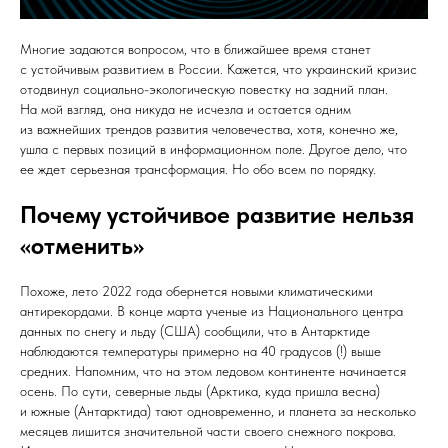
Многие задаются вопросом, что в ближайшее время станет
с устойчивым развитием в России. Кажется, что украинский кризис
отодвинул социально-экологическую повестку на задний план.
На мой взгляд, она никуда не исчезла и остается одним
из важнейших трендов развития человечества, хотя, конечно же,
ушла с первых позиций в информационном поле. Другое дело, что
ее ждет серьезная трансформация. Но обо всем по порядку.
Почему устойчивое развитие нельзя
«отменить»
Похоже, лето 2022 года обернется новыми климатическими
антирекордами. В конце марта ученые из Национального центра
данных по снегу и льду (США) сообщили, что в Антарктиде
наблюдаются температуры примерно на 40 градусов (!) выше
средних. Напомним, что на этом ледовом континенте начинается
осень. По сути, северные льды (Арктика, куда пришла весна)
и южные (Антарктида) тают одновременно, и планета за несколько
месяцев лишится значительной части своего снежного покрова.