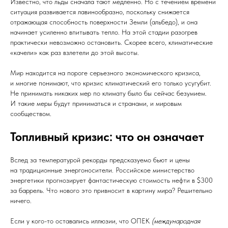
Известно, что льды сначала тают медленно. Но с течением времени
ситуация развивается лавинообразно, поскольку снижается
отражающая способность поверхности Земли (альбедо), и она
начинает усиленно впитывать тепло. На этой стадии разогрев
практически невозможно остановить. Скорее всего, климатические
«качели» как раз взлетели до этой высоты.
Мир находится на пороге серьезного экономического кризиса,
и многие понимают, что кризис климатический его только усугубит.
Не принимать никаких мер по климату было бы сейчас безумием.
И такие меры будут приниматься и странами, и мировым
сообществом.
Топливный кризис: что он означает
Вслед за температурой рекорды предсказуемо бьют и цены
на традиционные энергоносители. Российское министерство
энергетики прогнозирует фантастическую стоимость нефти в $300
за баррель. Что нового это привносит в картину мира? Решительно
ничего.
Если у кого-то оставались иллюзии, что ОПЕК
(международная