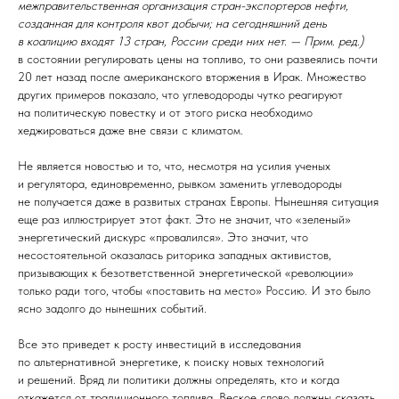
межправительственная организация стран-экспортеров нефти,
созданная для контроля квот добычи; на сегодняшний день
в коалицию входят 13 стран, России среди них нет. — Прим. ред.)
в состоянии регулировать цены на топливо, то они развеялись почти
20 лет назад после американского вторжения в Ирак. Множество
других примеров показало, что углеводороды чутко реагируют
на политическую повестку и от этого риска необходимо
хеджироваться даже вне связи с климатом.
Не является новостью и то, что, несмотря на усилия ученых
и регулятора, единовременно, рывком заменить углеводороды
не получается даже в развитых странах Европы. Нынешняя ситуация
еще раз иллюстрирует этот факт. Это не значит, что «зеленый»
энергетический дискурс «провалился». Это значит, что
несостоятельной оказалась риторика западных активистов,
призывающих к безответственной энергетической «революции»
только ради того, чтобы «поставить на место» Россию. И это было
ясно задолго до нынешних событий.
Все это приведет к росту инвестиций в исследования
по альтернативной энергетике, к поиску новых технологий
и решений. Вряд ли политики должны определять, кто и когда
откажется от традиционного топлива. Веское слово должны сказать