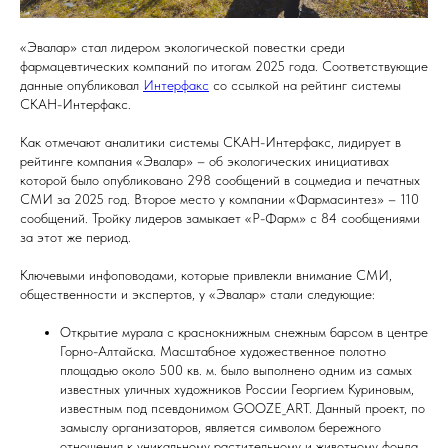
«Эвалар» стал лидером экологической повестки среди
фармацевтических компаний по итогам 2025 года. Соответствующие
данные опубликовал
Интерфакс
со ссылкой на рейтинг системы
СКАН-Интерфакс.
Как отмечают аналитики системы СКАН-Интерфакс, лидирует в
рейтинге компания «Эвалар» – об экологических инициативах
которой было опубликовано 298 сообщений в соцмедиа и печатных
СМИ за 2025 год. Второе место у компании «Фармасинтез» – 110
сообщений. Тройку лидеров замыкает «Р-Фарм» с 84 сообщениями
за этот же период.
Ключевыми инфоповодами, которые привлекли внимание СМИ,
общественности и экспертов, у «Эвалар» стали следующие:
Открытие мурала с краснокнижным снежным барсом в центре
Горно-Алтайска. Масштабное художественное полотно
площадью около 500 кв. м. было выполнено одним из самых
известных уличных художников России Георгием Куриновым,
известным под псевдонимом GOOZE_ART. Данный проект, по
замыслу организаторов, является символом бережного
отношения к уникальному растительному и животному фонда