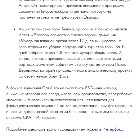
Алтая. Он также призван привлечь внимание к программе
сохранения биоразнообразия региона, которую на
протяжении многих лет реализует «Эвалар».
Акция по очистке горы Белуха, одного из главных символов
Алтая. «Эвалар» совместно с волонтерами движения
«Мусорная лавина» организовал 12-дневный марафон с
волонтерами по уборке популярной у туристов горы. За 12
дней собрали около 200 мешков мусора общим весом 2,1
тонны, которые пришлось вывозить тремя вертолетными
бортами. Заметным событием стало участие актера Павла
Деревянко, который присоединился к экологическому проекту
со своей женой Зоей Фуць.
В фокусе внимания СМИ также оказались ESG-инициативы,
снижение углеродного следа, «зеленое» производство, переработка
упаковки: «Экологическая ответственность становится для
фармацевтических компаний не только репутационным фактором, но
и частью долгосрочной стратегии бизнеса», – отметили аналитики
системы СКАН-Интерфакс.
Подробнее ознакомиться с исследованием можно в
Интерфакс
.