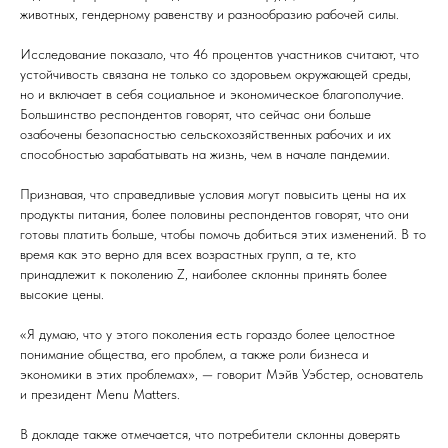
животных, гендерному равенству и разнообразию рабочей силы.
Исследование показало, что 46 процентов участников считают, что
устойчивость связана не только со здоровьем окружающей среды,
но и включает в себя социальное и экономическое благополучие.
Большинство респондентов говорят, что сейчас они больше
озабочены безопасностью сельскохозяйственных рабочих и их
способностью зарабатывать на жизнь, чем в начале пандемии.
Признавая, что справедливые условия могут повысить цены на их
продукты питания, более половины респондентов говорят, что они
готовы платить больше, чтобы помочь добиться этих изменений. В то
время как это верно для всех возрастных групп, а те, кто
принадлежит к поколению Z, наиболее склонны принять более
высокие цены.
«Я думаю, что у этого поколения есть гораздо более целостное
понимание общества, его проблем, а также роли бизнеса и
экономики в этих проблемах», — говорит Мэйв Уэбстер, основатель
и президент Menu Matters.
В докладе также отмечается, что потребители склонны доверять