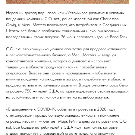
Недавний доклад под названием «Устойчивое развитие в условиях
пандемии» компании C.O. nxt., ранее известной как Charleston
Orwig, и Menu Matters показывает, что потребители в Соединенных
Штатах все больше озабочены социальными и экономическими
последствиями своих покупок, 26 июня передает издание Food Tank.
C.O. nxt. это коммуникационное агентство для продовольственного
и сельскохозяйственного бизнеса, а Menu Matters — ведущая
консалтинговая компания, которая оценивает и использует
тенденции в области продуктов питания, потребителей и
операторов. Вместе они провели исследование, чтобы понять
влияние пандемии на ожидания и запросы потребителей в области
продовольствия и устойчивого развития. В ходе онлайн-опроса было
опрошено 750 жителей США, которые поделились своими взглядами
на устойчивость и то, как она влияет на их выбор покупок.
«В дополнение к COVID-19, события и протесты в 2020 году
стимулировали гораздо большую осведомленность и понимание
справедливости», — считает Марк Гейл, директор по развитию C.O.
nxt. Все больше потребителей в США ищут компании, которые
отдают приоритет справедливой оплате труда, благополучию