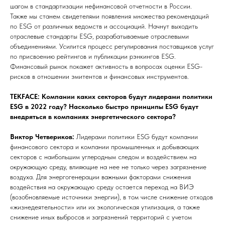
шагом в стандартизации нефинансовой отчетности в России.
Также мы станем свидетелями появления множества рекомендаций
по ESG от различных ведомств и ассоциаций. Начнут выходить
отраслевые стандарты ESG, разрабатываемые отраслевыми
объединениями. Усилится процесс регулирования поставщиков услуг
по присвоению рейтингов и публикации рэнкингов ESG.
Финансовый рынок покажет активность в вопросах оценки ESG-
рисков в отношении эмитентов и финансовых инструментов.
TEKFACE: Компании каких секторов будут лидерами политики
ESG в 2022 году? Насколько быстро принципы ESG будут
внедряться в компаниях энергетического сектора?
Виктор Четвериков:
Лидерами политики ESG будут компании
финансового сектора и компании промышленных и добывающих
секторов с наибольшим углеродным следом и воздействием на
окружающую среду, влияющие на нее не только через загрязнение
воздуха. Для энергогенерации важными факторами снижения
воздействия на окружающую среду остается переход на ВИЭ
(возобновляемые источники энергии), в том числе снижение отходов
«жизнедеятельности» или их экологическая утилизация, а также
снижение иных выбросов и загрязнений территорий с учетом