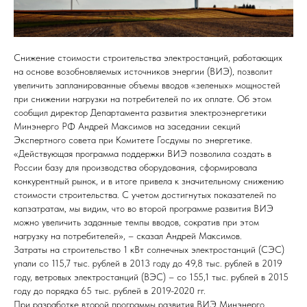
Снижение стоимости строительства электростанций, работающих
на основе возобновляемых источников энергии (ВИЭ), позволит
увеличить запланированные объемы вводов «зеленых» мощностей
при снижении нагрузки на потребителей по их оплате. Об этом
сообщил директор Департамента развития электроэнергетики
Минэнерго РФ Андрей Максимов на заседании секций
Экспертного совета при Комитете Госдумы по энергетике.
«Действующая программа поддержки ВИЭ позволила создать в
России базу для производства оборудования, сформировала
конкурентный рынок, и в итоге привела к значительному снижению
стоимости строительства. С учетом достигнутых показателей по
капзатратам, мы видим, что во второй программе развития ВИЭ
можно увеличить заданные темпы вводов, сократив при этом
нагрузку на потребителей», – сказал Андрей Максимов.
Затраты на строительство 1 кВт солнечных электростанций (СЭС)
упали со 115,7 тыс. рублей в 2013 году до 49,8 тыс. рублей в 2019
году, ветровых электростанций (ВЭС) – со 155,1 тыс. рублей в 2015
году до порядка 65 тыс. рублей в 2019-2020 гг.
При разработке второй программы развития ВИЭ Минэнерго