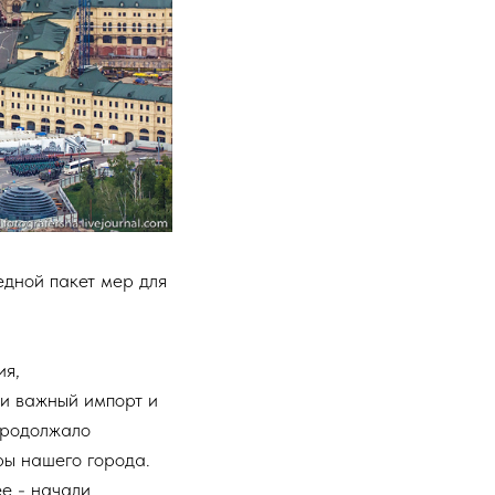
дной пакет мер для
ия,
ки важный импорт и
продолжало
ры нашего города.
е - начали