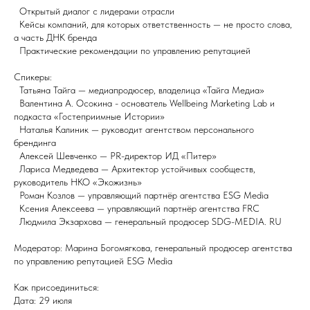
Открытый диалог с лидерами отрасли
Кейсы компаний, для которых ответственность — не просто слова,
а часть ДНК бренда
Практические рекомендации по управлению репутацией
Спикеры:
Татьяна Тайга — медиапродюсер, владелица «Тайга Медиа»
Валентина А. Осокина - основатель Wellbeing Marketing Lab и
подкаста «Гостеприимные Истории»
Наталья Калиник — руководит агентством персонального
брендинга
Алексей Шевченко — PR-директор ИД «Питер»
Лариса Медведева — Архитектор устойчивых сообществ,
руководитель НКО «Экожизнь»
Роман Козлов — управляющий партнёр агентства ESG Media
Ксения Алексеева — управляющий партнёр агентства FRC
Людмила Экзархова — генеральный продюсер SDG-MEDIA. RU
Модератор: Марина Богомягкова, генеральный продюсер агентства
по управлению репутацией ESG Media
Как присоединиться:
Дата: 29 июля