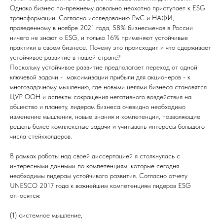
Однако бизнес по-прежнему довольно неохотно приступает к ESG
трансформации. Согласно исследованию PwC и НАФИ,
проведенному в ноябре 2021 года, 58% бизнесменов в России
ничего не знают о ESG, и только 16% применяют устойчивые
практики в своем бизнесе. Почему это происходит и что сдерживает
устойчивое развитие в нашей стране?
Поскольку устойчивое развитие предполагает переход от одной
ключевой задачи - максимизации прибыли для акционеров - к
многозадачному мышлению, где новыми целями бизнеса становятся
ЦУР ООН и аспекты сокращения негативного воздействия на
общество и планету, лидерам бизнеса очевидно необходимо
изменение мышления, новые знания и компетенции, позволяющие
решать более комплексные задачи и учитывать интересы большого
числа стейкхолдеров.
В рамках работы над своей диссертацией я столкнулась с
интересными данными по компетенциям, которые сегодня
необходимы лидерам устойчивого развития. Согласно отчету
UNESCO 2017 года к важнейшим компетенциям лидеров ESG
относятся:
(1) системное мышление,