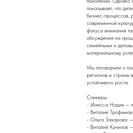
поколений. Однако 
показывает, что дет
бизнес-процессов, р
современной культу
фокуса внимания та
обсуждения на прош
семейными и деловы
материальному успе
Мы поговорили о то
регионов и страны в
устойчивого роста.
Спикеры:
- Инесса Нодия — п
- Виталий Трофимов
- Ольга Захарова —
- Виталий Кунилов —