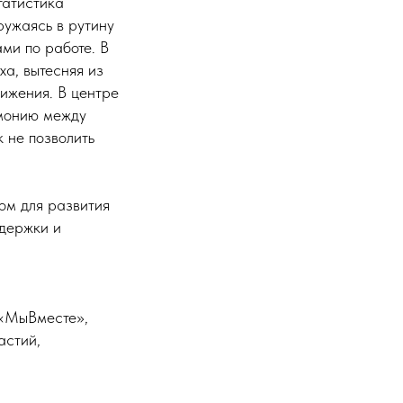
татистика
гружаясь в рутину
ми по работе. В
а, вытесняя из
ижения. В центре
рмонию между
 не позволить
ом для развития
ддержки и
 «МыВместе»,
астий,