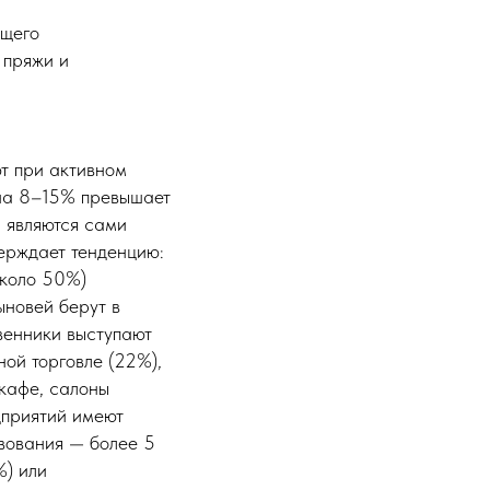
ющего
 пряжи и
т при активном
 на 8–15% превышает
 являются сами
верждает тенденцию:
около 50%)
ыновей берут в
венники выступают
ой торговле (22%),
(кафе, салоны
дприятий имеют
твования — более 5
%) или