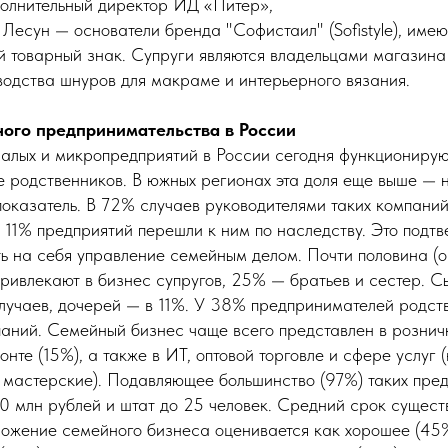
полнительный директор ИД «Питер»,
Лесун — основатели бренда "Софистаил" (Sofistyle), име
 товарный знак. Супруги являются владельцами магазина
водства шнуров для макраме и интерьерного вязания.
ного предпринимательства в России
малых и микропредприятий в России сегодня функционирую
е родственников. В южных регионах эта доля еще выше —
оказатель. В 72% случаев руководителями таких компаний
о 11% предприятий перешли к ним по наследству. Это подт
ть на себя управление семейным делом. Почти половина (
ривлекают в бизнес супругов, 25% — братьев и сестер. С
лучаев, дочерей — в 11%. У 38% предпринимателей родст
аний. Семейный бизнес чаще всего представлен в розничн
онте (15%), а также в ИТ, оптовой торговле и сфере услуг 
 мастерские). Подавляющее большинство (97%) таких пре
60 млн рублей и штат до 25 человек. Средний срок сущес
ложение семейного бизнеса оценивается как хорошее (45