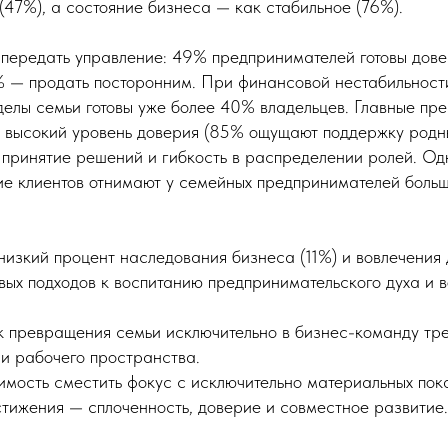
(47%), а состояние бизнеса — как стабильное (76%).
передать управление: 49% предпринимателей готовы дове
 — продать посторонним. При финансовой нестабильност
делы семьи готовы уже более 40% владельцев. Главные пр
 высокий уровень доверия (85% ощущают поддержку родны
е принятие решений и гибкость в распределении ролей. О
ие клиентов отнимают у семейных предпринимателей больш
низкий процент наследования бизнеса (11%) и вовлечения 
овых подходов к воспитанию предпринимательского духа и 
ск превращения семьи исключительно в бизнес-команду тр
 и рабочего пространства.
димость сместить фокус с исключительно материальных пок
тижения — сплоченность, доверие и совместное развитие.