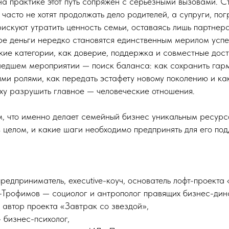
на практике этот путь сопряжен с серьезными вызовами. С
и часто не хотят продолжать дело родителей, а супруги, по
искуют утратить ценность семьи, оставаясь лишь партнера
ре деньги нередко становятся единственным мерилом успех
кие категории, как доверие, поддержка и совместные дост
едшем мероприятии — поиск баланса: как сохранить га
ми ролями, как передать эстафету новому поколению и как
ху разрушить главное — человеческие отношения.
м, что именно делает семейный бизнес уникальным ресурс
 целом, и какие шаги необходимо предпринять для его по
редприниматель, executive-коуч, основатель лофт-проекта
-Трофимов — социолог и антрополог правящих бизнес-дин
 автор проекта «Завтрак со звездой»,
 бизнес-психолог,