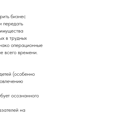
рить бизнес
и передать
еимущества
х в трудных
днако операционные
е всего времени.
детей (особенно
вовлечению
ебует осознанного
азателей на