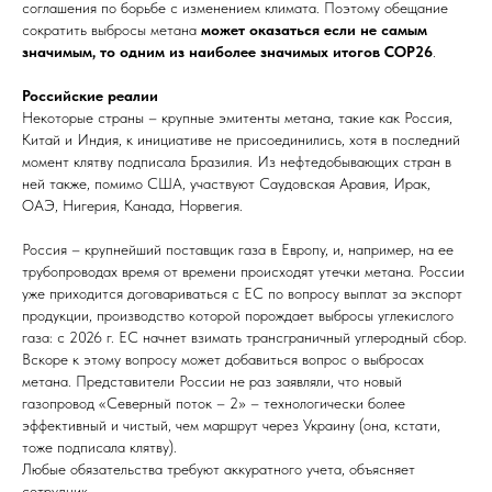
соглашения по борьбе с изменением климата. Поэтому обещание
сократить выбросы метана
может оказаться если не самым
значимым, то одним из наиболее значимых итогов COP26
.
Российские реалии
Некоторые страны – крупные эмитенты метана, такие как Россия,
Китай и Индия, к инициативе не присоединились, хотя в последний
момент клятву подписала Бразилия. Из нефтедобывающих стран в
ней также, помимо США, участвуют Саудовская Аравия, Ирак,
ОАЭ, Нигерия, Канада, Норвегия.
Россия – крупнейший поставщик газа в Европу, и, например, на ее
трубопроводах время от времени происходят утечки метана. России
уже приходится договариваться с ЕС по вопросу выплат за экспорт
продукции, производство которой порождает выбросы углекислого
газа: с 2026 г. ЕС начнет взимать трансграничный углеродный сбор.
Вскоре к этому вопросу может добавиться вопрос о выбросах
метана. Представители России не раз заявляли, что новый
газопровод «Северный поток – 2» – технологически более
эффективный и чистый, чем маршрут через Украину (она, кстати,
тоже подписала клятву).
Любые обязательства требуют аккуратного учета, объясняет
сотрудник