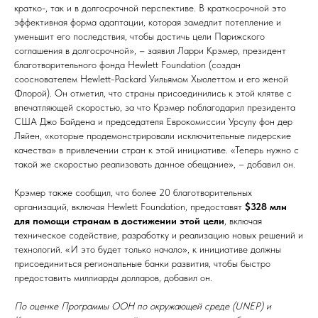
кратко-, так и в долгосрочной перспективе. В краткосрочной это
эффективная форма адаптации, которая замедлит потепление и
уменьшит его последствия, чтобы достичь цели Парижского
соглашения в долгосрочной», – заявил Ларри Крэмер, президент
благотворительного фонда Hewlett Foundation (создан
сооснователем Hewlett-Packard Уильямом Хьюлеттом и его женой
Флорой). Он отметил, что страны присоединились к этой клятве с
впечатляющей скоростью, за что Крэмер поблагодарил президента
США Джо Байдена и председателя Еврокомиссии Урсулу фон дер
Ляйен, «которые продемонстрировали исключительные лидерские
качества» в привлечении стран к этой инициативе. «Теперь нужно с
такой же скоростью реализовать данное обещание», – добавил он.
Крэмер также сообщил, что более 20 благотворительных
организаций, включая Hewlett Foundation, предоставят
$328 млн
для помощи странам в достижении этой цели
, включая
техническое содействие, разработку и реализацию новых решений и
технологий. «И это будет только начало», к инициативе должны
присоединиться региональные банки развития, чтобы быстро
предоставить миллиарды долларов, добавил он.
По оценке Программы ООН по окружающей среде (UNEP) и