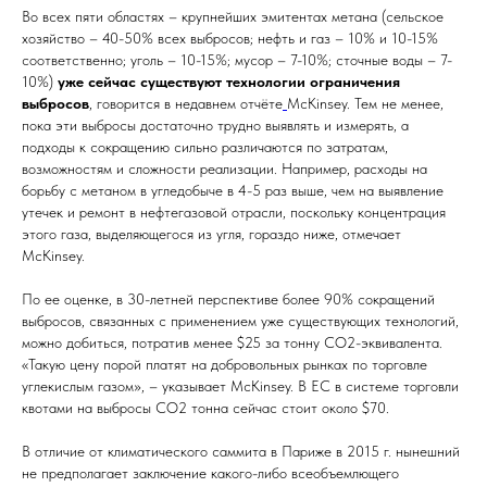
Во всех пяти областях – крупнейших эмитентах метана (сельское
хозяйство – 40-50% всех выбросов; нефть и газ – 10% и 10-15%
соответственно; уголь – 10-15%; мусор – 7-10%; сточные воды – 7-
10%)
уже сейчас существуют технологии ограничения
выбросов
, говорится в недавнем отчёте
McKinsey. Тем не менее,
пока эти выбросы достаточно трудно выявлять и измерять, а
подходы к сокращению сильно различаются по затратам,
возможностям и сложности реализации. Например, расходы на
борьбу с метаном в угледобыче в 4-5 раз выше, чем на выявление
утечек и ремонт в нефтегазовой отрасли, поскольку концентрация
этого газа, выделяющегося из угля, гораздо ниже, отмечает
McKinsey.
По ее оценке, в 30-летней перспективе более 90% сокращений
выбросов, связанных с применением уже существующих технологий,
можно добиться, потратив менее $25 за тонну СО2-эквивалента.
«Такую цену порой платят на добровольных рынках по торговле
углекислым газом», – указывает McKinsey. В ЕС в системе торговли
квотами на выбросы СО2 тонна сейчас стоит около $70.
В отличие от климатического саммита в Париже в 2015 г. нынешний
не предполагает заключение какого-либо всеобъемлющего