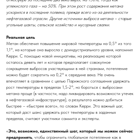
углекислого газа – на 50%. При этом рост содержания метана
ускорился в последние полвека, прежде всего из-за деятельности
нефтегазовой отрасли. Другие источники выброса метана – старые
угольные шахты, сельское хозяйство и мусорные свалки.
Реальная цель
Метан обеспечил повышение мировой температуры на 0,5° из того
1,1°, на которые она выросла с доиндустриального уровня, напомнил
Керри. С помощью новой инициативы, на реализацию которой
осталось девять лет и которая предполагает совокупное
сокращение выбросов участвующими в ней странами, потепление
можно будет сократить на 0,2° к середине века. Не очень
впечатляет в сравнении с целью Парижского соглашения удержать
рост температуры в пределах 1,5-2°, но бороться с выбросами
метана проще (в частности, надо ликвидировать возможности утечек
в нефтегазовой инфраструктуре), а результата можно добиться
быстрее – «быстрее всего», по словам Керри. Это важный шаг,
который даст шанс удержать рост температуры в заданных
пределах, считают участники саммита и эксперты.
«
Это, возможно, единственный шаг, который мы можем сейчас
предпринять
, чтобы ограничить глобальное потепление как в