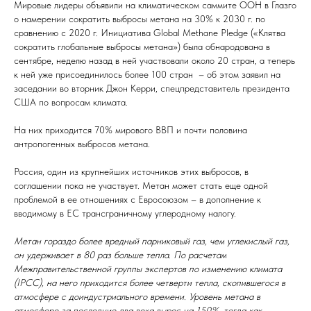
Мировые лидеры объявили на климатическом саммите ООН в Глазго
о намерении сократить выбросы метана на 30% к 2030 г. по
сравнению с 2020 г. Инициатива Global Methane Pledge («Клятва
сократить глобальные выбросы метана») была обнародована в
сентябре, неделю назад в ней участвовали около 20 стран, а теперь
к ней уже присоединилось более 100 стран – об этом заявил на
заседании во вторник Джон Керри, спецпредставитель президента
США по вопросам климата.
На них приходится 70% мирового ВВП и почти половина
антропогенных выбросов метана.
Россия, один из крупнейших источников этих выбросов, в
соглашении пока не участвует. Метан может стать еще одной
проблемой в ее отношениях с Евросоюзом – в дополнение к
вводимому в ЕС трансграничному углеродному налогу.
Метан гораздо более вредный парниковый газ, чем углекислый газ,
он удерживает в 80 раз больше тепла. По расчетам
Межправительственной группы экспертов по изменению климата
(IPCC), на него приходится более четверти тепла, скопившегося в
атмосфере с доиндустриального времени. Уровень метана в
атмосфере за последние два века вырос на 150%, тогда как