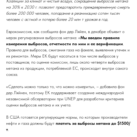
Коалиции за климат и чистый воздух, сокращение выбросов метана
на 30% к 2030 г. позволит предотвратить преждевременную смерть
более 200 000 человек, попадание в реанимацию сотен тысяч
человек с астмой и потерю более 20 млн т урожая в год.
Еврокомиссия, как сообщила фон дер Ляйен, в декабре объявит о
мерах регулирования выбросов метана: «
Мы введем правила
измерения выбросов, отчетности по ним и ее верификации
.
Правила для выбросов, сжигания газа на факеле, выявления утечек и
их ремонта». Меры ЕК будут касаться в том числе выбросов у
поставщиков; по оценке комиссии, лишь около четверти выбросов
метана из продукции, потребляемой ЕС, происходит внутри самого
союза.
«Сделать можно только то, что можно измерить», – добавила фон
дер Ляйнен, поэтому ЕК поддерживает создание международной
независимой обсерватории при UNEP для разработки критериев
оценки выбросов метана и их учета.
В США готовятся регулирующие нормы, по которым производители
нефти и газа должны будут
платить за выбросы метана до $1500/
т
.