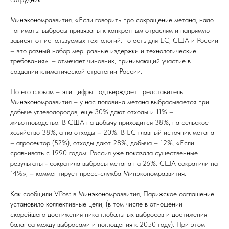
Минэкономразвития. «Если говорить про сокращение метана, надо
понимать: выбросы привязаны к конкретным отраслям и напрямую
зависят от используемых технологий. То есть для ЕС, США и России
– это разный набор мер, разные издержки и технологические
требования», – отмечает чиновник, принимающий участие в
создании климатической стратегии России.
По его словам – эти цифры подтверждает представитель
Минэкономразвития – у нас половина метана выбрасывается при
добыче углеводородов, еще 30% дают отходы и 11% –
животноводство. В США на добычу приходится 38%, на сельское
хозяйство 38%, а на отходы – 20%. В ЕС главный источник метана
– агросектор (52%), отходы дают 28%, добыча – 12%. «Если
сравнивать с 1990 годом: Россия уже показала существенные
результаты - сократила выбросы метана на 26%. США сократили на
14%», – комментирует пресс-служба Минэкономразвития.
Как сообщили VPost в Минэкономразвития, Парижское соглашение
установило коллективные цели, (в том числе в отношении
скорейшего достижения пика глобальных выбросов и достижения
баланса между выбросами и поглощения к 2050 году). При этом