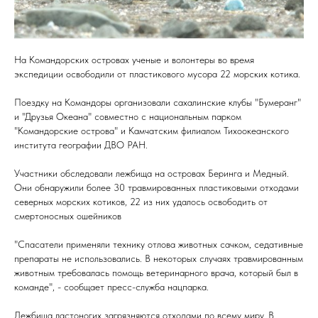
На Командорских островах ученые и волонтеры во время
экспедиции освободили от пластикового мусора 22 морских котика.
Поездку на Командоры организовали сахалинские клубы "Бумеранг"
и "Друзья Океана" совместно с национальным парком
"Командорские острова" и Камчатским филиалом Тихоокеанского
института географии ДВО РАН.
Участники обследовали лежбища на островах Беринга и Медный.
Они обнаружили более 30 травмированных пластиковыми отходами
северных морских котиков, 22 из них удалось освободить от
смертоносных ошейников
"Спасатели применяли технику отлова животных сачком, седативные
препараты не использовались. В некоторых случаях травмированным
животным требовалась помощь ветеринарного врача, который был в
команде", - сообщает пресс-служба нацпарка.
Лежбища ластоногих загрязняются отходами по всему миру. В