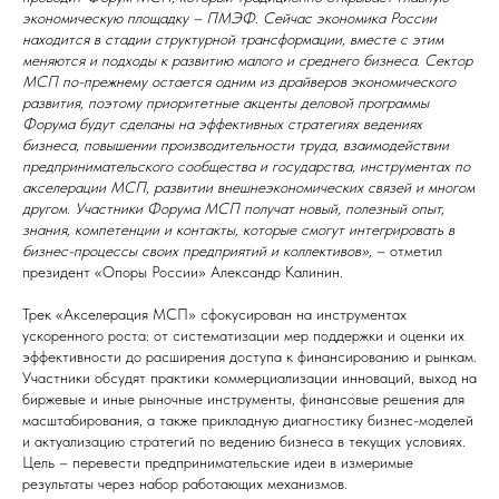
экономическую площадку – ПМЭФ. Сейчас экономика России
находится в стадии структурной трансформации, вместе с этим
меняются и подходы к развитию малого и среднего бизнеса. Сектор
МСП по-прежнему остается одним из драйверов экономического
развития, поэтому приоритетные акценты деловой программы
Форума будут сделаны на эффективных стратегиях ведениях
бизнеса, повышении производительности труда, взаимодействии
предпринимательского сообщества и государства, инструментах по
акселерации МСП, развитии внешнеэкономических связей и многом
другом. Участники Форума МСП получат новый, полезный опыт,
знания, компетенции и контакты, которые смогут интегрировать в
бизнес-процессы своих предприятий и коллективов»,
– отметил
президент «Опоры России» Александр Калинин.
Трек «Акселерация МСП» сфокусирован на инструментах
ускоренного роста: от систематизации мер поддержки и оценки их
эффективности до расширения доступа к финансированию и рынкам.
Участники обсудят практики коммерциализации инноваций, выход на
биржевые и иные рыночные инструменты, финансовые решения для
масштабирования, а также прикладную диагностику бизнес-моделей
и актуализацию стратегий по ведению бизнеса в текущих условиях.
Цель – перевести предпринимательские идеи в измеримые
результаты через набор работающих механизмов.