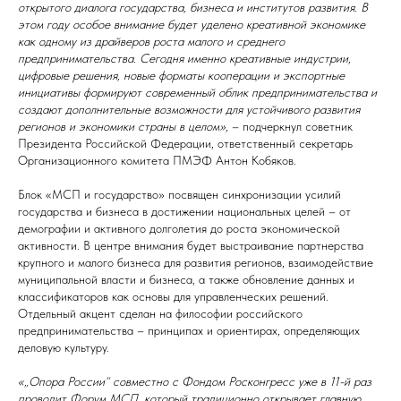
открытого диалога государства, бизнеса и институтов развития. В
этом году особое внимание будет уделено креативной экономике
как одному из драйверов роста малого и среднего
предпринимательства. Сегодня именно креативные индустрии,
цифровые решения, новые форматы кооперации и экспортные
инициативы формируют современный облик предпринимательства и
создают дополнительные возможности для устойчивого развития
регионов и экономики страны в целом»,
– подчеркнул советник
Президента Российской Федерации, ответственный секретарь
Организационного комитета ПМЭФ Антон Кобяков.
Блок «МСП и государство» посвящен синхронизации усилий
государства и бизнеса в достижении национальных целей – от
демографии и активного долголетия до роста экономической
активности. В центре внимания будет выстраивание партнерства
крупного и малого бизнеса для развития регионов, взаимодействие
муниципальной власти и бизнеса, а также обновление данных и
классификаторов как основы для управленческих решений.
Отдельный акцент сделан на философии российского
предпринимательства – принципах и ориентирах, определяющих
деловую культуру.
«„Опора России“ совместно с Фондом Росконгресс уже в 11-й раз
проводит Форум МСП, который традиционно открывает главную