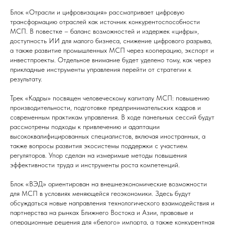
Блок «Отрасли и цифровизация» рассматривает цифровую
трансформацию отраслей как источник конкурентоспособности
МСП. В повестке – баланс возможностей и издержек «цифры»,
доступность ИИ для малого бизнеса, снижение цифрового разрыва,
а также развитие промышленных МСП через кооперацию, экспорт и
инвестпроекты. Отдельное внимание будет уделено тому, как через
прикладные инструменты управления перейти от стратегии к
результату.
Трек «Кадры» посвящен человеческому капиталу МСП: повышению
производительности, подготовке предпринимательских кадров и
современным практикам управления. В ходе панельных сессий будут
рассмотрены подходы к привлечению и адаптации
высококвалифицированных специалистов, включая иностранных, а
также вопросы развития экосистемы поддержки с участием
регуляторов. Упор сделан на измеримые методы повышения
эффективности труда и инструменты роста компетенций.
Блок «ВЭД» ориентирован на внешнеэкономические возможности
для МСП в условиях меняющейся геоэкономики. Здесь будут
обсуждаться новые направления технологического взаимодействия и
партнерства на рынках Ближнего Востока и Азии, правовые и
операционные решения для «белого» импорта, а также конкурентная