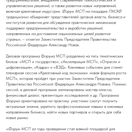
предпринимателей, внедрения современных технологических и
управленческих решений, а также развития новых направлений,
включая креативные индустрии. Форум МСП на площадке ПМЭФ
традиционно объединяет представителей органов власти, бизнеса и
институтов развития для обсуждения практических механизмов
поддержки предпринимательства и выработки решений,
направленных на достижение национальных целей развития
страны»,
– отметил Заместитель Председателя Правительства
Российской Федерации Александр Новак.
Деловая программа Форума МСП разделена на пять тематических
блоков: «МСП и государство», «Акселерация МСП», «Отрасли и
цифровизация», «Кадры» и «ВЭД». Ключевым событием дня станет
пленарная сессия «Креативный код экономики: новая формула роста
МСП», которая пройдет при участии Заместителя Председателя
Правительства Российской Федерации Александра Новака. Помимо
сессий, в деловой программе запланированы мастер-классы,
финансовый диалог, презентации исследований и др. Программа
Форума ориентирована на практику: участники смогут получить
актуальные знания, укрепить профессиональные навыки в ключевых
направлениях бизнеса, найти новых партнеров и открыть для себя
новые рынки.
«Форум МСП за годы проведения стал важной площадкой для