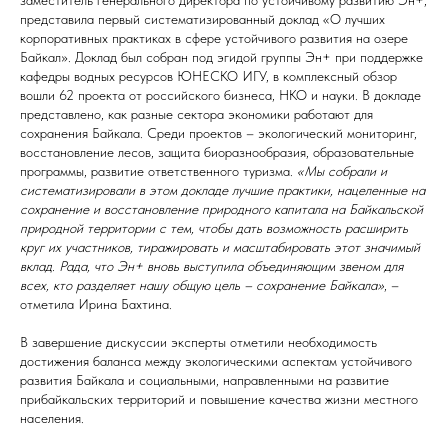
заместитель генерального директора по устойчивому развитию Эн+,
представила первый систематизированный доклад «О лучших
корпоративных практиках в сфере устойчивого развития на озере
Байкал». Доклад был собран под эгидой группы Эн+ при поддержке
кафедры водных ресурсов ЮНЕСКО ИГУ, в комплексный обзор
вошли 62 проекта от российского бизнеса, НКО и науки. В докладе
представлено, как разные сектора экономики работают для
сохранения Байкала. Среди проектов – экологический мониторинг,
восстановление лесов, защита биоразнообразия, образовательные
программы, развитие ответственного туризма.
«Мы собрали и
систематизировали в этом докладе лучшие практики, нацеленные на
сохранение и восстановление природного капитала на Байкальской
природной территории с тем, чтобы дать возможность расширить
круг их участников, тиражировать и масштабировать этот значимый
вклад. Рада, что Эн+ вновь выступила объединяющим звеном для
всех, кто разделяет нашу общую цель – сохранение Байкала»
, –
отметила Ирина Бахтина.
В завершение дискуссии эксперты отметили необходимость
достижения баланса между экологическими аспектам устойчивого
развития Байкала и социальными, направленными на развитие
прибайкальских территорий и повышение качества жизни местного
населения.