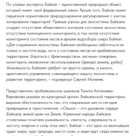
По словам эксперта, Байкал – единственный природный объект,
который имеет свой федеральный закон. Кроме того, Байкал имеет
серьезное нормативное природоохранное регулирование с учетом
зонирования территорий. Прямые угрозы для экосистемы Байкала
создает отсутствие объективного контроля состояния экосистемы,
отсутствие полноценного мониторинга, в том числе отсутствие
мониторинга состояния лесов в ареале водосбора озера Байкал.
«Для сохранения экосистемы Байкала необходимо заботиться не
только о чистоте воды, но и о состоянии лесов на прибайкальских
территориях: бороться с браконьерством, лесными пожарами,
мониторить незаконное лесопользование (аренда земель, рубки).
Уникальность Байкала требует не просто охраны, а умного,
адаптивного управления, совмещающего защиту экосистемы и
развитие территории»
, – подчеркнул Сергей Матвеев.
Представитель прибайкальских шаманов Танита Алганаева-
Варнакова указала на культурный кризис Байкальской территории,
выразив обеспокоенность тем, что сакральные места сегодня
превращены в туристические.
«Ольхон – это духовное сердце
Байкала, живой храм на Земле. Коренные народы Байкала
столетиями почитали уникальность, святость, сакральность и
чистоту энергии и силы этих мест. Байкал – это одно из величайших
чудес мира, чудо природы, место силы, и люди едут сюда именно за