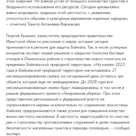
этой энергией. Но Байкал устал от большого количества туристов и
бездумного использования его ресурсов. Сегодня чрезвычайно
важно возрождать традиции этой местности, с уважением
относиться к обычаям и культурным верованиям коренных народов»
,
– отметила Танита Алганаева-Варнакова.
Георгий Кузьмин, заместитель председателя правительства
Иркутской области, рассказал о мерах, которые сегодня
принимаются в регионе для защиты Байкала. Так, в числе успешных
инициатив эксперт назвал решение о закрытии полигона бытовых
отходов в Ольхонском районе и строительстве нового полигона за
пределами Байкальской природной территории.
«На начало 2023
года в Байкальской природной территории насчитывалась 21
несанкционированная свалка, на сегодняшний день осталось три
объекта, которые еще не ликвидированы. До 2028 года все
несанкционированные свалки будут ликвидированы, в том числе в
рамках федерального проекта «Генеральная уборка». При этом
представители региональной и федеральной власти не
ограничиваются мерами исключительно по сохранению экосистемы
Байкала, предпринимаются также усилия для повышения качества
жизни местного населения. В частности, ведется работа по очистке
рек и строительству противоселевых сооружений в целях повышения
безопасности населенных пунктов в периоды половодья», –
сообщил
эксперт.