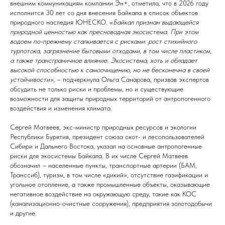
внешним коммуникациям компании Эн+, отметила, что в 2026 году
исполнится 30 лет со дня внесения Байкала в список объектов
природного наследия ЮНЕСКО.
«Байкал признан выдающейся
природной ценностью как пресноводная экосистема. При этом
водоем по-прежнему сталкивается с рисками: рост стихийного
турпотока, загрязнение бытовыми отходами, в том числе пластиком,
а также трансграничное влияние. Экосистема, хоть и обладает
высокой способностью к самоочищению, но не бесконечна в своей
устойчивости»,
– подчеркнула Ольга Санарова, призвав экспертов
обсудить не только риски и проблемы, но и существующие
возможности для защиты природных территорий от антропогенного
воздействия и изменения климата.
Сергей Матвеев, экс-министр природных ресурсов и экологии
Республики Бурятия, президент союза охот- и лесопользователей
Сибири и Дальнего Востока, указал на основные антропогенные
риски для экосистемы Байкала. В их числе Сергей Матвеев
обозначил
–
населенные пункты, транспортные артерии (БАМ,
Транссиб), туризм, в том числе «дикий», отсутствие газификации и
угольное отопление, а также промышленные объекты, оказывающие
негативное воздействие на окружающую среду, такие как КОС
(канализационно-очистные сооружения), предприятия золотодобычи
и другие.