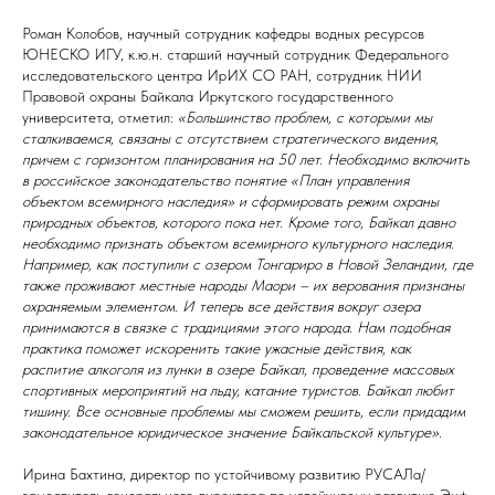
Роман Колобов, научный сотрудник кафедры водных ресурсов
ЮНЕСКО ИГУ, к.ю.н. старший научный сотрудник Федерального
исследовательского центра ИрИХ СО РАН, сотрудник НИИ
Правовой охраны Байкала Иркутского государственного
университета, отметил:
«Большинство проблем, с которыми мы
сталкиваемся, связаны с отсутствием стратегического видения,
причем с горизонтом планирования на 50 лет. Необходимо включить
в российское законодательство понятие «План управления
объектом всемирного наследия» и сформировать режим охраны
природных объектов, которого пока нет. Кроме того, Байкал давно
необходимо признать объектом всемирного культурного наследия.
Например, как поступили с озером Тонгариро в Новой Зеландии, где
также проживают местные народы Маори – их верования признаны
охраняемым элементом. И теперь все действия вокруг озера
принимаются в связке с традициями этого народа. Нам подобная
практика поможет искоренить такие ужасные действия, как
распитие алкоголя из лунки в озере Байкал, проведение массовых
спортивных мероприятий на льду, катание туристов. Байкал любит
тишину. Все основные проблемы мы сможем решить, если придадим
законодательное юридическое значение Байкальской культуре».
Ирина Бахтина, директор по устойчивому развитию РУСАЛа/