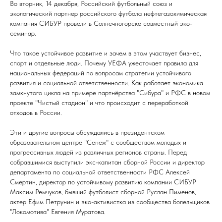
Во вторник, 14 декабря, Российский футбольный союз и
экологический партнер российского футбола нефтегазохимическая
компания СИБУР провели в Солнечногорске совместный эко-
семинар.
Что такое устойчивое развитие и зачем в этом участвует бизнес,
спорт и отдельные люди. Почему УЕФА ужесточает правила для
национальных федераций по вопросам стратегии устойчивого
развития и социальной ответственности. Как работает экономика
замкнутого цикла на примере партнёрства "Сибура" и РФС в новом
проекте "Чистый стадион" и что происходит с переработкой
отходов в России.
Эти и другие вопросы обсуждались в президентском
образовательном центре "Сенеж" с сообществом молодых и
прогрессивных людей из различных регионов страны. Перед
собравшимися выступили экс-капитан сборной России и директор
департамента по социальной ответственности РФС Алексей
Смертин, директор по устойчивому развитию компании СИБУР
Максим Ремчуков, бывший футболист сборной Руслан Пименов,
актер Ефим Петрунин и эко-активистка из сообщества болельщиков
"Локомотива" Евгения Муратова.