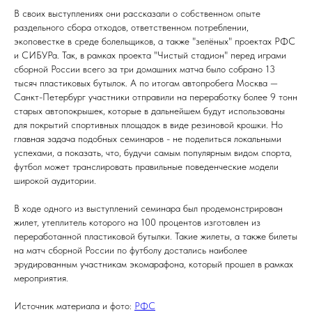
В своих выступлениях они рассказали о собственном опыте
раздельного сбора отходов, ответственном потреблении,
экоповестке в среде болельщиков, а также "зелёных" проектах РФС
и СИБУРа. Так, в рамках проекта "Чистый стадион" перед играми
сборной России всего за три домашних матча было собрано 13
тысяч пластиковых бутылок. А по итогам автопробега Москва —
Санкт-Петербург участники отправили на переработку более 9 тонн
старых автопокрышек, которые в дальнейшем будут использованы
для покрытий спортивных площадок в виде резиновой крошки. Но
главная задача подобных семинаров - не поделиться локальными
успехами, а показать, что, будучи самым популярным видом спорта,
футбол может транслировать правильные поведенческие модели
широкой аудитории.
В ходе одного из выступлений семинара был продемонстрирован
жилет, утеплитель которого на 100 процентов изготовлен из
переработанной пластиковой бутылки. Такие жилеты, а также билеты
на матч сборной России по футболу достались наиболее
эрудированным участникам экомарафона, который прошел в рамках
мероприятия.
Источник материала и фото:
РФС