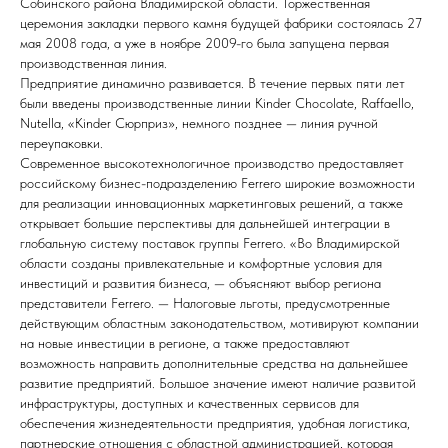
Собинского района Владимирской области. Торжественная
церемония закладки первого камня будущей фабрики состоялась 27
мая 2008 года, а уже в ноябре 2009-го была запущена первая
производственная линия.
Предприятие динамично развивается. В течение первых пяти лет
были введены производственные линии Kinder Chocolate, Raffaello,
Nutella, «Kinder Сюрприз», немного позднее — линия ручной
переупаковки.
Современное высокотехнологичное производство предоставляет
российскому бизнес-подразделению Ferrero широкие возможности
для реализации инновационных маркетинговых решений, а также
открывает большие перспективы для дальнейшей интеграции в
глобальную систему поставок группы Ferrero. «Во Владимирской
области созданы привлекательные и комфортные условия для
инвестиций и развития бизнеса, — объясняют выбор региона
представители Ferrero. — Налоговые льготы, предусмотренные
действующим областным законодательством, мотивируют компании
на новые инвестиции в регионе, а также предоставляют
возможность направить дополнительные средства на дальнейшее
развитие предприятий. Большое значение имеют наличие развитой
инфраструктуры, доступных и качественных сервисов для
обеспечения жизнедеятельности предприятия, удобная логистика,
партнерские отношения с областной администрацией, которая