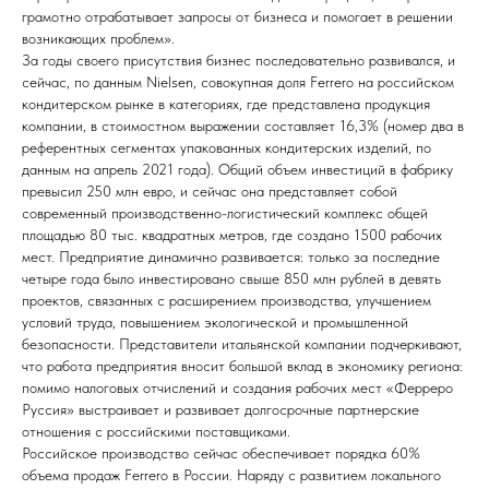
грамотно отрабатывает запросы от бизнеса и помогает в решении
возникающих проблем».
За годы своего присутствия бизнес последовательно развивался, и
сейчас, по данным Nielsen, совокупная доля Ferrero на российском
кондитерском рынке в категориях, где представлена продукция
компании, в стоимостном выражении составляет 16,3% (номер два в
референтных сегментах упакованных кондитерских изделий, по
данным на апрель 2021 года). Общий объем инвестиций в фабрику
превысил 250 млн евро, и сейчас она представляет собой
современный производственно-логистический комплекс общей
площадью 80 тыс. квадратных метров, где создано 1500 рабочих
мест. Предприятие динамично развивается: только за последние
четыре года было инвестировано свыше 850 млн рублей в девять
проектов, связанных с расширением производства, улучшением
условий труда, повышением экологической и промышленной
безопасности. Представители итальянской компании подчеркивают,
что работа предприятия вносит большой вклад в экономику региона:
помимо налоговых отчислений и создания рабочих мест «Ферреро
Руссия» выстраивает и развивает долгосрочные партнерские
отношения с российскими поставщиками.
Российское производство сейчас обеспечивает порядка 60%
объема продаж Ferrero в России. Наряду с развитием локального