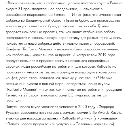
«Важно отметить, что в глобальную цепочку поставок группы Ferrero
входит 31 производственное предприятие, — отмечают в
российском подразделении Ferrero. — И тот факт, что именно наша
фабрика во Владимирской области была выбрана для производства
нового вкуса известного бренда говорит сам за себя. Группа
доверяет нам важные проекты, так как видит стабильную работу
предприятия и экономическую перспективу для развития; по многим
показателям наша фабрика действительно является образцовой.
Конфеты “Raffaello Малина” изначально были разработаны именно
как глобальный маркетинговый проект. И когда летом 2019 года
продукт появился в продаже сразу в нескольких европейских
странах, наши российские потребители, для которых Raffaello на
протяжении многих лет являлся брендом номер один в категории
конфет, даже стали волноваться: почему у нас его нет? Но уже
осенью они смогли в полной мере насладиться новым вкусом
“Raffaello Малина” — так же, как и лояльные потребители продукции
Ferrero из 27 стран, включая страны ЕС, куда поставляется
новинка».
Запуск нового вкуса увенчался успехом: в 2020 году «Ферреро
Руссия» завоевала пять наград в рамках премии Effie Awards Russia,
включая две награды за проект «Raffaello Малина» (в номинациях
«Запуск нового продукта или услуги» и «Сезонный маркетинг»).