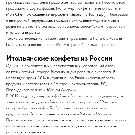
производства компания продолжает импортировать в Россию свою
продукцию с других фабрик (например, конфеты Ferrero Rocher и
Mon Cheri, охлажденные пирожные Kinder, Tic Tac и др.) и благодаря
линии ручной переупаковки создает уникальные маркетинговые
решения в ответ на меняющиеся запросы российского потребителя
и тенденции рынка.
Только за последние четыре года в предприятие Ferrero в России
было инвестировано свыше 850 млн рублей в девять проектов
Итальянские конфеты из России
Одним из приоритетных и перспективных направлений своей
деятельности «Ферреро Руссия» видит развитие экспорта. В
настоящее время 20% выпущенной во Владимирской области
продукции поставляется в 36 стран, включая страны ЕС,
Персидского залива и Южной Америки.
В 2019 году владимирская фабрика Ferrero стала плацдармом для
запуска новинки для глобального рынка: впервые за 29-летнюю
историю бренда конфет Raffaello именно на российском
предприятии была запущена новинка — «Raffaello Малина».
Примечательно, что в первые месяцы после запуска новинка начала
поставляться на европейские рынки, а уже потом появилась на
российских прилавках.