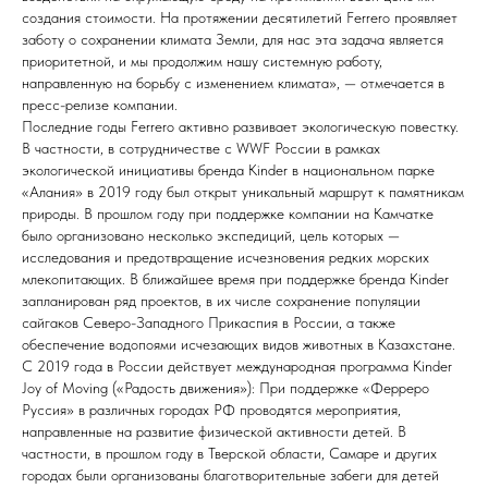
создания стоимости. На протяжении десятилетий Ferrero проявляет
заботу о сохранении климата Земли, для нас эта задача является
приоритетной, и мы продолжим нашу системную работу,
направленную на борьбу с изменением климата», — отмечается в
пресс-релизе компании.
Последние годы Ferrero активно развивает экологическую повестку.
В частности, в сотрудничестве с WWF России в рамках
экологической инициативы бренда Kinder в национальном парке
«Алания» в 2019 году был открыт уникальный маршрут к памятникам
природы. В прошлом году при поддержке компании на Камчатке
было организовано несколько экспедиций, цель которых —
исследования и предотвращение исчезновения редких морских
млекопитающих. В ближайшее время при поддержке бренда Kinder
запланирован ряд проектов, в их числе сохранение популяции
сайгаков Северо-Западного Прикаспия в России, а также
обеспечение водопоями исчезающих видов животных в Казахстане.
С 2019 года в России действует международная программа Kinder
Joy of Moving («Радость движения»): При поддержке «Ферреро
Руссия» в различных городах РФ проводятся мероприятия,
направленные на развитие физической активности детей. В
частности, в прошлом году в Тверской области, Самаре и других
городах были организованы благотворительные забеги для детей