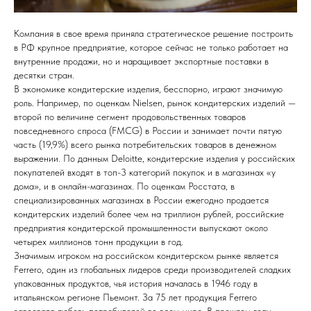
Компания в свое время приняла стратегическое решение построить
в РФ крупное предприятие, которое сейчас не только работает на
внутренние продажи, но и наращивает экспортные поставки в
десятки стран.
В экономике кондитерские изделия, бесспорно, играют значимую
роль. Например, по оценкам Nielsen, рынок кондитерских изделий —
второй по величине сегмент продовольственных товаров
повседневного спроса (FMCG) в России и занимает почти пятую
часть (19,9%) всего рынка потребительских товаров в денежном
выражении. По данным Deloitte, кондитерские изделия у российских
покупателей входят в топ-3 категорий покупок и в магазинах «у
дома», и в онлайн-магазинах. По оценкам Росстата, в
специализированных магазинах в России ежегодно продается
кондитерских изделий более чем на триллион рублей, российские
предприятия кондитерской промышленности выпускают около
четырех миллионов тонн продукции в год.
Значимым игроком на российском кондитерском рынке является
Ferrero, один из глобальных лидеров среди производителей сладких
упакованных продуктов, чья история началась в 1946 году в
итальянском регионе Пьемонт. За 75 лет продукция Ferrero