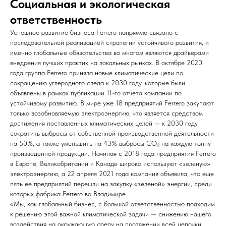
Социальная и экологическая
ответственность
Успешное развитие бизнеса Ferrero напрямую связано с
последовательной реализацией стратегии устойчивого развития, и
именно глобальные обязательства во многом являются драйверами
внедрения лучших практик на локальных рынках. В октябре 2020
года группа Fеrrеrо приняла новые климатические цели по
сокращению углеродного следа к 2030 году, которые были
объявлены в рамках публикации 11-го отчета компании по
устойчивому развитию. В мире уже 18 предприятий Ferrero закупают
только возобновляемую электроэнергию, что является средством
достижения поставленных климатических целей — к 2030 году
сократить выбросы от собственной производственной деятельности
на 50%, а также уменьшить на 43% выбросы СО₂ на каждую тонну
произведенной продукции. Начиная с 2018 года предприятия Ferrero
в Европе, Великобритании и Канаде широко используют «зеленую»
электроэнергию, а 22 апреля 2021 года компания объявила, что еще
пять ее предприятий перешли на закупку «зеленой» энергии, среди
которых фабрика Ferrero во Владимире.
«Мы, как глобальный бизнес, с большой ответственностью подходим
к решению этой важной климатической задачи — снижению нашего
воздействия на окружающую среду на протяжении всей цепочки