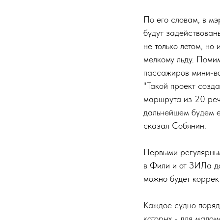
По его словам, в мэ
будут задействован
не только летом, но
мелкому льду. Поми
пассажиров мини-во
"Такой проект созд
маршрута из 20 реч
дальнейшем будем ег
сказал Собянин.
Первыми регулярным
в Фили и от ЗИЛа д
можно будет коррек
Каждое судно поряд
которых - для мало