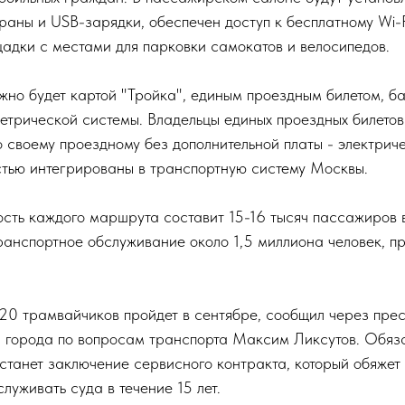
аны и USB-зарядки, обеспечен доступ к бесплатному Wi-F
адки с местами для парковки самокатов и велосипедов.
жно будет картой "Тройка", единым проездным билетом, б
етрической системы. Владельцы единых проездных билето
о своему проездному без дополнительной платы - электрич
стью интегрированы в транспортную систему Москвы.
сть каждого маршрута составит 15-16 тысяч пассажиров в
транспортное обслуживание около 1,5 миллиона человек, п
 20 трамвайчиков пройдет в сентябре, сообщил через пре
города по вопросам транспорта Максим Ликсутов. Обяз
станет заключение сервисного контракта, который обяжет
луживать суда в течение 15 лет.