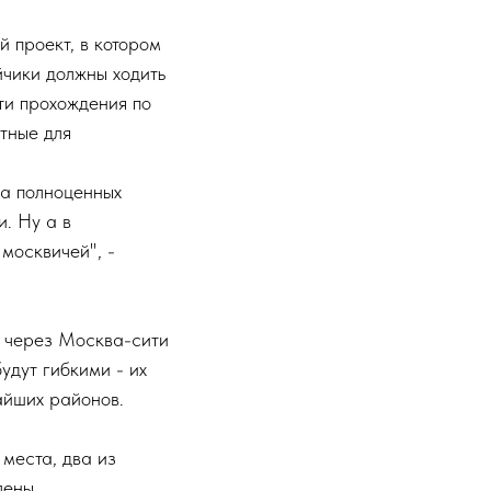
й проект, в котором
чики должны ходить
сти прохождения по
тные для
ва полноценных
. Ну а в
 москвичей", -
 через Москва-сити
удут гибкими - их
айших районов.
места, два из
лены