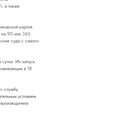
i, а также
анковской картой
в на 90 или 365
еские суда с самого
 сутки. Их запуск
роживающих в 18
сс-службу
ательным условием
 производителя