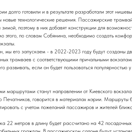
рии долго готовили и в результате разработали этот нишевы
ы новые технологические решения. Пассажирские трамвай
 и зимой, поэтому в них добавят конструкции для возможно
мо этого, по словам Собянина, необходимо создать комфор
кзалы.
ан, мы его запускаем - в 2022-2023 году будут созданы д
ных трамваев с соответствующими причальными вокзалами
о развивать, если он будет пользоваться популярностью у
и маршрутами станут направлении от Киевского вокзала
о Печатников, говорится в материалах мэрии. Маршруты б
тировать с учетом пожеланий пассажиров и жителей ближ
ка 22 метров в длину будет рассчитано на 42 посадочных 
мобильных граждан. В пассажирском салоне будут установ