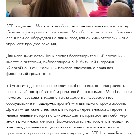
ВТБ поддержал Московский областной онкологический диспансер
(Балашиха) и в рамках программы «Мир без слез» передал больнице
специальное оборудование для многодневной химиотерапии - оно
упрощает процесс лечения.
Для маленьких детей банк провел благотворительный праздник -
вместе с актерами, амбассадором ВТБ Айтишей и героями
«Спокойной ночи малыши!» показал спектакль о правилах
финансовой грамотности.
«В условиях длительного лечения особенно важно поддерживать
позитивный настрой детей и родителей. Программа «Мир без слез»
помогает создавать именно такие моменты. Современное
оборудование и поддержка врачей — лишь одна сторона заботы.
Другая — детские спектакли, в которых через знакомых героев и
увлекательные истории о финансах дети открывают для себя мир
знаний, начинают мечтать, фокусироваться на том, что впереди их
ждёт выздоровление и целая жизнь, полная возможностей», –
прокомментировала старший вице-президент ВТБ Наталья Кочнева.